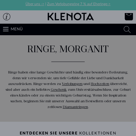
Über uns ->
|
Zum Verlobungsring 7 % auf Eheringe->
MENÜ
RINGE, MORGANIT
Ringe haben eine lange Geschichte und häufig eine besondere Bedeutung,
denn wir verwenden sie, um tiefe Gefühle der Liebe und Dankbarkeit
auszudrücken. Ringe werden zu
Verlobungen
und
Hochzeiten
überreicht,
sind aber auch ein beliebtes
Geschenk
zum Universitätsabschluss, zur Geburt
eines Kindes oder zu einem wichtigen Geburtstag. Wenn Sie Inspiration
suchen, beginnen Sie mit unserer Auswahl an Bestsellern oder unseren
zeitlosen
Diamantringen
.
ENTDECKEN SIE UNSERE
KOLLEKTIONEN