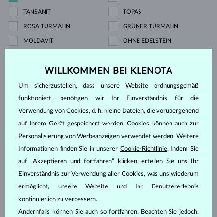
TANSANIT
TOPAS
ROSA TURMALIN
GRÜNER TURMALIN
MOLDAVIT
OHNE EDELSTEIN
Preis
WILLKOMMEN BEI KLENOTA
Um sicherzustellen, dass unsere Website ordnungsgemäß
funktioniert, benötigen wir Ihr Einverständnis für die
387 €
13 909 €
Verwendung von Cookies, d. h. kleine Dateien, die vorübergehend
auf Ihrem Gerät gespeichert werden. Cookies können auch zur
Schliff
Personalisierung von Werbeanzeigen verwendet werden. Weitere
Informationen finden Sie in unserer
Cookie-Richtlinie
. Indem Sie
RUND
TROPFEN
auf „Akzeptieren und fortfahren“ klicken, erteilen Sie uns Ihr
OVAL
SMARAGD
Einverständnis zur Verwendung aller Cookies, was uns wiederum
CUSHION
PRINCESS
ermöglicht, unsere Website und Ihr Benutzererlebnis
kontinuierlich zu verbessern.
TRILLIANT
BAGUETTE
Andernfalls können Sie auch so fortfahren. Beachten Sie jedoch,
MARQUISE
HERZ