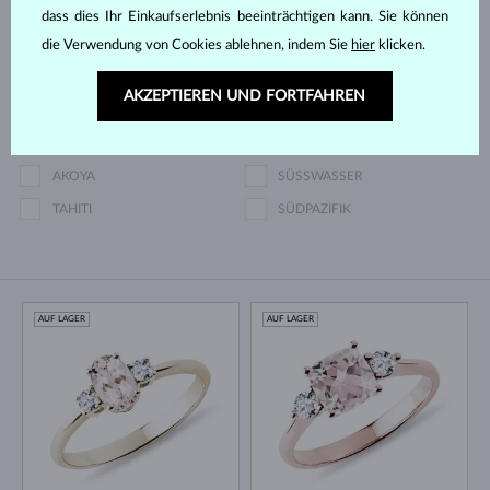
dass dies Ihr Einkaufserlebnis beeinträchtigen kann. Sie können
ASSCHER
OKTAGON
die Verwendung von Cookies ablehnen, indem Sie
hier
klicken.
OLD MINE
AKZEPTIEREN UND FORTFAHREN
Perlenart
AKOYA
SÜSSWASSER
TAHITI
SÜDPAZIFIK
AUF LAGER
AUF LAGER