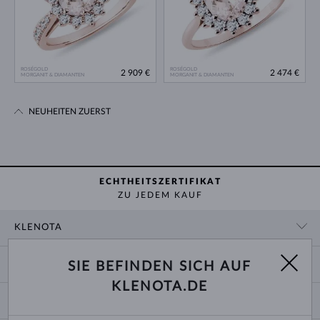
ROSÉGOLD
ROSÉGOLD
2 909 €
2 474 €
MORGANIT & DIAMANTEN
MORGANIT & DIAMANTEN
NEUHEITEN ZUERST
ECHTHEITSZERTIFIKAT
ZU JEDEM KAUF
KLENOTA
KONTAKTINFORMATIONEN
EINKAUF
SIE BEFINDEN SICH AUF
SHOWROOM
KLENOTA.DE
ZAHLUNG UND VERSAND
ÜBER UNS
SCHMUCK
RÜCKGABE UND UMTAUSCH
PRESSE