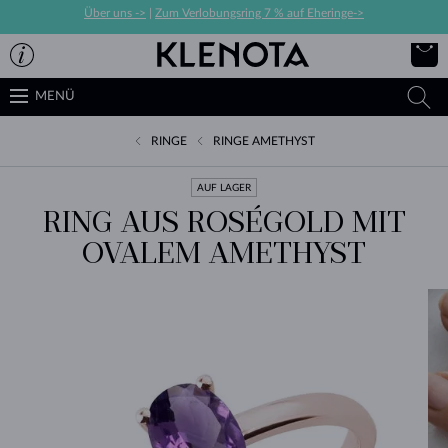
Über uns ->
|
Zum Verlobungsring 7 % auf Eheringe->
MENÜ
RINGE
RINGE AMETHYST
AUF LAGER
RING AUS ROSÉGOLD MIT
OVALEM AMETHYST