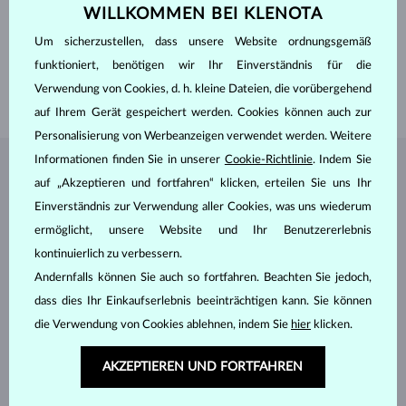
WILLKOMMEN BEI KLENOTA
BREITE
5.00 mm
HÖHE
7.00 mm
Um sicherzustellen, dass unsere Website ordnungsgemäß
GEWICHT
0.700 ct
funktioniert, benötigen wir Ihr Einverständnis für die
BREITE
1.70 mm
Verwendung von Cookies, d. h. kleine Dateien, die vorübergehend
GEWICHT
1.80 g
auf Ihrem Gerät gespeichert werden. Cookies können auch zur
Personalisierung von Werbeanzeigen verwendet werden. Weitere
Informationen finden Sie in unserer
Cookie-Richtlinie
. Indem Sie
SCHMUCK AUS DEM
KLENOTA ATELIER
auf „Akzeptieren und fortfahren“ klicken, erteilen Sie uns Ihr
Einverständnis zur Verwendung aller Cookies, was uns wiederum
ermöglicht, unsere Website und Ihr Benutzererlebnis
kontinuierlich zu verbessern.
Andernfalls können Sie auch so fortfahren. Beachten Sie jedoch,
dass dies Ihr Einkaufserlebnis beeinträchtigen kann. Sie können
die Verwendung von Cookies ablehnen, indem Sie
hier
klicken.
AKZEPTIEREN UND FORTFAHREN