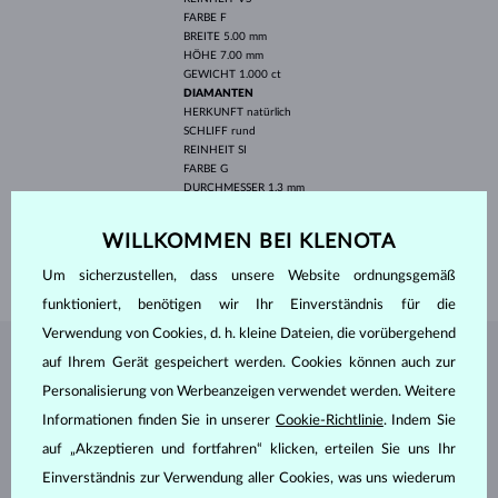
FARBE
F
BREITE
5.00 mm
HÖHE
7.00 mm
GEWICHT
1.000 ct
DIAMANTEN
HERKUNFT
natürlich
SCHLIFF
rund
REINHEIT
SI
FARBE
G
DURCHMESSER
1.3 mm
GEWICHT
0.180 ct
WILLKOMMEN BEI KLENOTA
BREITE
1.85 mm
GEWICHT
2.25 g
Um sicherzustellen, dass unsere Website ordnungsgemäß
funktioniert, benötigen wir Ihr Einverständnis für die
Verwendung von Cookies, d. h. kleine Dateien, die vorübergehend
auf Ihrem Gerät gespeichert werden. Cookies können auch zur
SCHMUCK AUS DEM
KLENOTA ATELIER
Personalisierung von Werbeanzeigen verwendet werden. Weitere
Informationen finden Sie in unserer
Cookie-Richtlinie
. Indem Sie
auf „Akzeptieren und fortfahren“ klicken, erteilen Sie uns Ihr
Einverständnis zur Verwendung aller Cookies, was uns wiederum