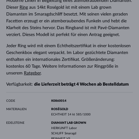
Moderne Linien in Begleitung eines atemberaubenden Diamanten.
Dieser
Ring
aus 14kt Roségold ist mit einem Lab grown
Diamanten im Smaragdschliff besetzt. Mit seinen vielen geraden
Facetten erzeugt er ein atemberaubendes Funkeln und hebt die
Klarheit des Steins hervor. Das Ringband ist mit Pavé-Diamanten
verziert. Dieses Modell ist perfekt für einen Antrag geeignet.
Jeder Ring wird mit einem Echtheitszertifikat in einer kostenlosen
Geschenkbox elegant verpackt. Im Labor gezüchtete Diamanten
enthalten ein internationales Zertifikat. Größenänderung:
kostenlos 60 Tage. Weitere Informationen zur Ringgröße in
unserem
Ratgeber
.
Verfügbarkeit:
die Lieferzeit beträgt 4 Wochen ab Bestelldatum
CODE
K0860014
MATERIALIEN
ROSÉGOLD
ECHTHEIT
14 kt 585/1000
EDELSTEINE
DIAMANT LAB GROWN
HERKUNFT
Labor
SCHLIFF
Smaragd
REINHEIT
VS