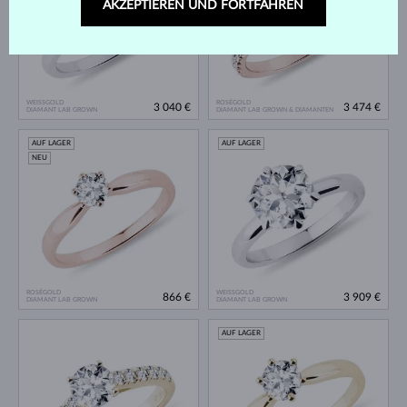
AKZEPTIEREN UND FORTFAHREN
WEISSGOLD
ROSÉGOLD
3 040 €
3 474 €
DIAMANT LAB GROWN
DIAMANT LAB GROWN & DIAMANTEN
AUF LAGER
AUF LAGER
NEU
ROSÉGOLD
WEISSGOLD
866 €
3 909 €
DIAMANT LAB GROWN
DIAMANT LAB GROWN
AUF LAGER