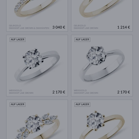
GELBGOLD
GELBGOLD
3 040 €
1 214 €
DIAMANT LAB GROWN & DIAMANTEN
DIAMANT LAB GROWN
AUF LAGER
AUF LAGER
WEISSGOLD
WEISSGOLD
2 170 €
2 170 €
DIAMANT LAB GROWN
DIAMANT LAB GROWN
AUF LAGER
AUF LAGER