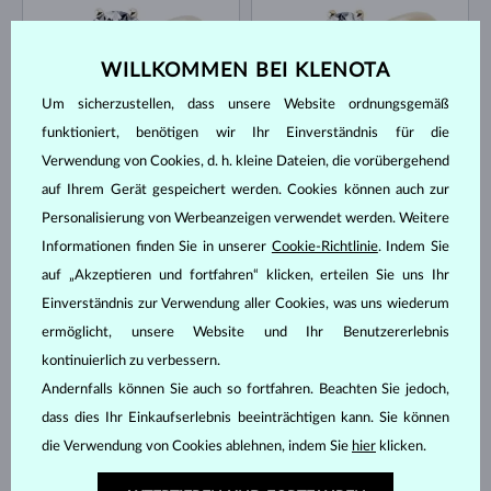
WILLKOMMEN BEI KLENOTA
Um sicherzustellen, dass unsere Website ordnungsgemäß
funktioniert, benötigen wir Ihr Einverständnis für die
GELBGOLD
GELBGOLD
Verwendung von Cookies, d. h. kleine Dateien, die vorübergehend
2 170 €
1 300 €
DIAMANT LAB GROWN
DIAMANT LAB GROWN
auf Ihrem Gerät gespeichert werden. Cookies können auch zur
AUF LAGER
AUF LAGER
Personalisierung von Werbeanzeigen verwendet werden. Weitere
NEU
Informationen finden Sie in unserer
Cookie-Richtlinie
. Indem Sie
auf „Akzeptieren und fortfahren“ klicken, erteilen Sie uns Ihr
Einverständnis zur Verwendung aller Cookies, was uns wiederum
ermöglicht, unsere Website und Ihr Benutzererlebnis
kontinuierlich zu verbessern.
WEISSGOLD
WEISSGOLD
Andernfalls können Sie auch so fortfahren. Beachten Sie jedoch,
866 €
1 300 €
DIAMANT LAB GROWN
DIAMANT LAB GROWN
dass dies Ihr Einkaufserlebnis beeinträchtigen kann. Sie können
AUF LAGER
die Verwendung von Cookies ablehnen, indem Sie
hier
klicken.