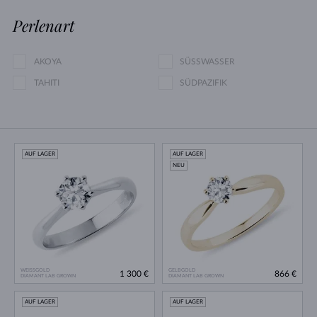
Perlenart
AKOYA
SÜSSWASSER
TAHITI
SÜDPAZIFIK
AUF LAGER
AUF LAGER
NEU
WEISSGOLD
GELBGOLD
1 300 €
866 €
DIAMANT LAB GROWN
DIAMANT LAB GROWN
AUF LAGER
AUF LAGER