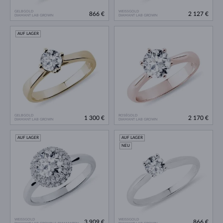
GELBGOLD
WEISSGOLD
866 €
2 127 €
DIAMANT LAB GROWN
DIAMANT LAB GROWN
AUF LAGER
GELBGOLD
ROSÉGOLD
1 300 €
2 170 €
DIAMANT LAB GROWN
DIAMANT LAB GROWN
AUF LAGER
AUF LAGER
NEU
WEISSGOLD
WEISSGOLD
3 909 €
866 €