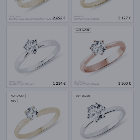
GELBGOLD
GELBGOLD
2 692 €
2 127 €
DIAMANT LAB GROWN & DIAMANT LAB GROWN
DIAMANT LAB GROWN
AUF LAGER
WEISSGOLD
ROSÉGOLD
1 214 €
1 300 €
DIAMANT LAB GROWN
DIAMANT LAB GROWN
AUF LAGER
AUF LAGER
NEU