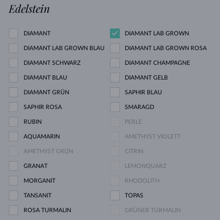
Edelstein
DIAMANT
DIAMANT LAB GROWN
DIAMANT LAB GROWN BLAU
DIAMANT LAB GROWN ROSA
DIAMANT SCHWARZ
DIAMANT CHAMPAGNE
DIAMANT BLAU
DIAMANT GELB
DIAMANT GRÜN
SAPHIR BLAU
SAPHIR ROSA
SMARAGD
RUBIN
PERLE
AQUAMARIN
AMETHYST VIOLETT
AMETHYST GRÜN
CITRIN
GRANAT
LEMONQUARZ
MORGANIT
RHODOLITH
TANSANIT
TOPAS
ROSA TURMALIN
GRÜNER TURMALIN