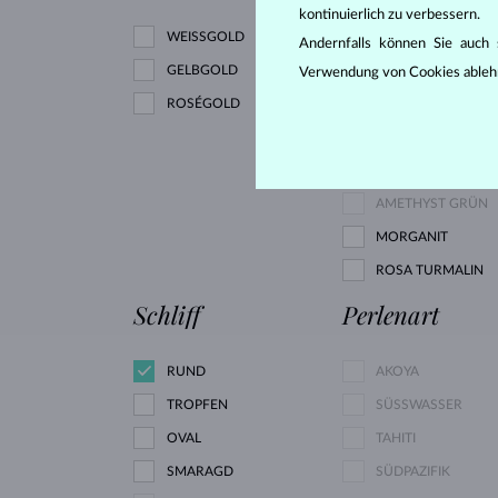
kontinuierlich zu verbessern.
WEISSGOLD
DIAMANT
Andernfalls können Sie auch s
GELBGOLD
Verwendung von Cookies ableh
ROSÉGOLD
DIAMANT SCHWAR
DIAMANT GRÜN
RUBIN
AMETHYST GRÜN
MORGANIT
ROSA TURMALIN
Schliff
Perlenart
RUND
AKOYA
TROPFEN
SÜSSWASSER
OVAL
TAHITI
SMARAGD
SÜDPAZIFIK