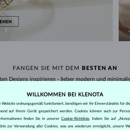
EHEN
FANGEN SIE MIT DEM
BESTEN AN
ten Designs inspirieren - lieber modern und minimali
WILLKOMMEN BEI KLENOTA
e Website ordnungsgemäß funktioniert, benötigen wir Ihr Einverständnis für di
PREIS
ANZEIGEN
27/27
ehend auf Ihrem Gerät gespeichert werden. Cookies können auch zur Perso
nformationen finden Sie in unserer
Cookie-Richtlinie
. Indem Sie auf „Akzept
ändnis zur Verwendung aller Cookies, was uns wiederum ermöglicht, unsere We