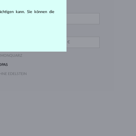
VON
IAMANT LAB GROWN
rächtigen kann. Sie können die
OSA
IAMANT GELB
BIS
MARAGD
METHYST VIOLETT
EMONQUARZ
OPAS
HNE EDELSTEIN