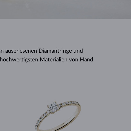
WEISSGOLD
ROSÉGOLD
WEISSGOLD
DURCHSEHEN
 an auserlesenen Diamantringe und
s hochwertigsten Materialien von Hand