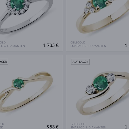
GOLD
GELBGOLD
1 735 €
1 
GD & DIAMANTEN
SMARAGD & DIAMANTEN
AGER
AUF LAGER
OLD
GELBGOLD
953 €
1 
GD
SMARAGD & DIAMANTEN