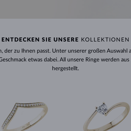
HALO-DESIGN
ORIGINELLE SETS
AMETHYSTE
EINZELOHRRINGE
EDELSTEINE
SÜSSWASSERPERLEN
LÜNETTENFASSUNG
FÜR DIE MUTTER
WEISSGOLD
MORGANITE
TOPASE
RUBINE
GESCHENKIDEEN
GELBGOLD
MAGNETISCHE HALSKETTEN
ROSÉGOLD
ROSÉGOLD
GRAVIERBARER SCHMUCK
LETNÍ VRSTVENÍ
ENTDECKEN SIE UNSERE
KOLLEKTIONEN
en, der zu Ihnen passt. Unter unserer großen Auswahl
n Geschmack etwas dabei. All unsere Ringe werden au
hergestellt.