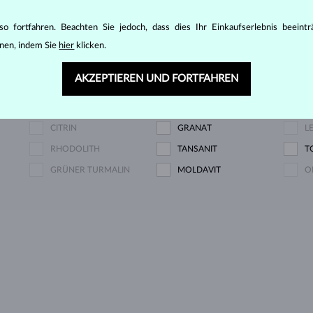
DIAMANT LAB GROWN
DIAMANT LAB GROWN
D
o fortfahren. Beachten Sie jedoch, dass dies Ihr Einkaufserlebnis beeint
BLAU
R
nen, indem Sie
hier
klicken.
Z
DIAMANT CHAMPAGNE
DIAMANT BLAU
D
AKZEPTIEREN UND FORTFAHREN
SAPHIR BLAU
SAPHIR ROSA
S
PERLE
AQUAMARIN
A
CITRIN
GRANAT
L
RHODOLITH
TANSANIT
T
GRÜNER TURMALIN
MOLDAVIT
O