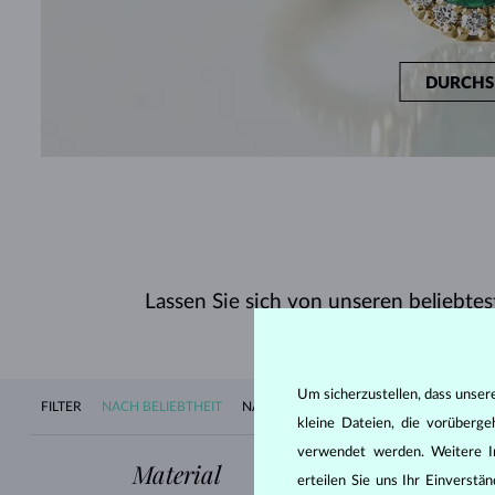
DURCHS
Lassen Sie sich von unseren beliebtes
Um sicherzustellen, dass unser
FILTER
NACH BELIEBTHEIT
NACH VERFÜGBARKEIT
NEUHEITEN
kleine Dateien, die vorüberg
verwendet werden. Weitere I
Material
Edelstein
erteilen Sie uns Ihr Einverst