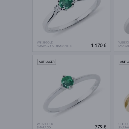
WEISSGOLD
WEISS
1 170 €
SMARAGD & DIAMANTEN
SMARA
AUF LAGER
AUF L
WEISSGOLD
GELBG
779 €
SMARAGD
SMARA