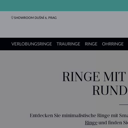
SHOWROOM DUŠNÍ 6, PRAG
VERLOBUNGSRINGE
TRAURINGE
RINGE
OHRRINGE
Verlobungsringe
Trauringe
Ringe
Ohrringe
Ketten
Armbänder
Perlen
Schmuck
Geschenke
KLENOTA Kollektionen
RINGE MIT
RUND
Entdecken Sie minimalistische Ringe mit Sma
Ringe
und finden Si