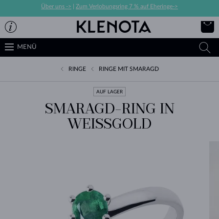
Über uns ->
|
Zum Verlobungsring 7 % auf Eheringe->
MENÜ
RINGE
RINGE MIT SMARAGD
AUF LAGER
SMARAGD-RING IN
WEISSGOLD