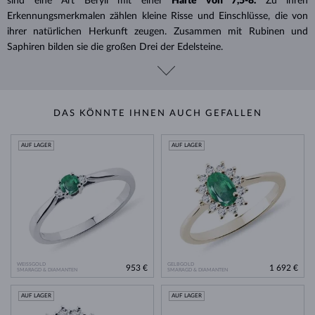
sind eine Art Beryll mit einer
Härte von 7,5-8.
Zu ihren
Erkennungsmerkmalen zählen kleine Risse und Einschlüsse, die von
ihrer natürlichen Herkunft zeugen. Zusammen mit Rubinen und
Saphiren bilden sie die großen Drei der Edelsteine.
DAS KÖNNTE IHNEN AUCH GEFALLEN
AUF LAGER
AUF LAGER
WEISSGOLD
GELBGOLD
953 €
1 692 €
SMARAGD & DIAMANTEN
SMARAGD & DIAMANTEN
AUF LAGER
AUF LAGER