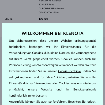
HERKUNFT
natürlich
SCHLIFF
Rund
DURCHMESSER
4.0 mm
GEWICHT
0.250 ct
BREITE
1.90 mm
GEWICHT
1.75 g
WILLKOMMEN BEI KLENOTA
Um sicherzustellen, dass unsere Website ordnungsgemäß
SCHMUCK AUS DEM
KLENOTA ATELIER
funktioniert, benötigen wir Ihr Einverständnis für die
Verwendung von Cookies, d. h. kleine Dateien, die vorübergehend
auf Ihrem Gerät gespeichert werden. Cookies können auch zur
Personalisierung von Werbeanzeigen verwendet werden. Weitere
Informationen finden Sie in unserer
Cookie-Richtlinie
. Indem Sie
auf „Akzeptieren und fortfahren“ klicken, erteilen Sie uns Ihr
Einverständnis zur Verwendung aller Cookies, was uns wiederum
ermöglicht, unsere Website und Ihr Benutzererlebnis
kontinuierlich zu verbessern.
Andernfalls können Sie auch so fortfahren. Beachten Sie jedoch,