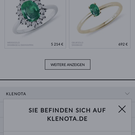
WEISSGOLD
GELBGOLD
5 214 €
692 €
SMARAGD & DIAMANTEN
SMARAGD
WEITERE ANZEIGEN
KLENOTA
KONTAKTINFORMATIONEN
EINKAUF
SIE BEFINDEN SICH AUF
SHOWROOM
KLENOTA.DE
ZAHLUNG UND VERSAND
ÜBER UNS
SCHMUCK
RÜCKGABE UND UMTAUSCH
PRESSE