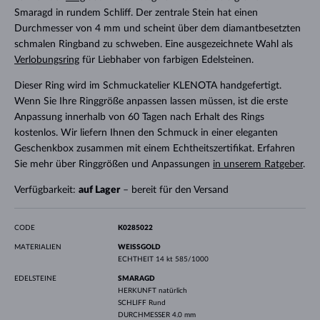
Smaragd in rundem Schliff. Der zentrale Stein hat einen
Durchmesser von 4 mm und scheint über dem diamantbesetzten
schmalen Ringband zu schweben. Eine ausgezeichnete Wahl als
Verlobungsring
für Liebhaber von farbigen Edelsteinen.
Dieser Ring wird im Schmuckatelier KLENOTA handgefertigt.
Wenn Sie Ihre Ringgröße anpassen lassen müssen, ist die erste
Anpassung innerhalb von 60 Tagen nach Erhalt des Rings
kostenlos. Wir liefern Ihnen den Schmuck in einer eleganten
Geschenkbox zusammen mit einem Echtheitszertifikat. Erfahren
Sie mehr über Ringgrößen und Anpassungen
in unserem Ratgeber
.
Verfügbarkeit:
auf Lager
– bereit für den Versand
CODE
K0285022
MATERIALIEN
WEISSGOLD
ECHTHEIT
14 kt 585/1000
EDELSTEINE
SMARAGD
HERKUNFT
natürlich
SCHLIFF
Rund
DURCHMESSER
4.0 mm