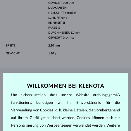
GEWICHT
0.250 ct
DIAMANTEN
HERKUNFT
natürlich
SCHLIFF
rund
REINHEIT
SI
FARBE
G
DURCHMESSER
1.2 mm
GEWICHT
0.144 ct
BREITE
2.20 mm
GEWICHT
1.80 g
SCHMUCK AUS DEM
KLENOTA ATELIER
WILLKOMMEN BEI KLENOTA
Um sicherzustellen, dass unsere Website ordnungsgemäß
funktioniert, benötigen wir Ihr Einverständnis für die
Verwendung von Cookies, d. h. kleine Dateien, die vorübergehend
auf Ihrem Gerät gespeichert werden. Cookies können auch zur
Personalisierung von Werbeanzeigen verwendet werden. Weitere