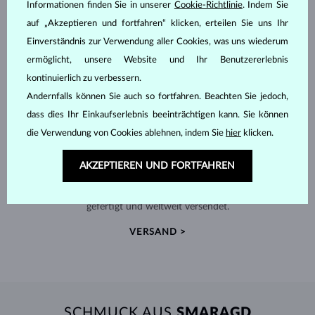
Informationen finden Sie in unserer
Cookie-Richtlinie
. Indem Sie
auf „Akzeptieren und fortfahren“ klicken, erteilen Sie uns Ihr
Einverständnis zur Verwendung aller Cookies, was uns wiederum
ermöglicht, unsere Website und Ihr Benutzererlebnis
kontinuierlich zu verbessern.
Andernfalls können Sie auch so fortfahren. Beachten Sie jedoch,
dass dies Ihr Einkaufserlebnis beeinträchtigen kann. Sie können
die Verwendung von Cookies ablehnen, indem Sie
hier
klicken.
HANDGEFERTIGT IN PRAG
AKZEPTIEREN UND FORTFAHREN
Jedes Stück wird in unserem Atelier in der Prager Altstadt
gefertigt und weltweit versendet.
VERSAND >
SCHMUCK AUS
SMARAGD