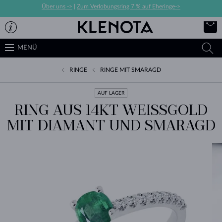
Über uns ->
|
Zum Verlobungsring 7 % auf Eheringe->
MENÜ
RINGE
RINGE MIT SMARAGD
AUF LAGER
RING AUS 14KT WEISSGOLD M
IT DIAMANT UND SMARAGD