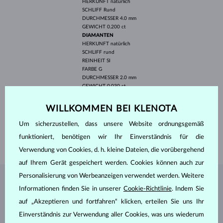
HERKUNFT
natürlich
SCHLIFF
Rund
DURCHMESSER
4.0 mm
GEWICHT
0.200 ct
DIAMANTEN
HERKUNFT
natürlich
SCHLIFF
rund
REINHEIT
SI
FARBE
G
DURCHMESSER
2.0 mm
GEWICHT
0.030 ct
BREITE
4.10 mm
WILLKOMMEN BEI KLENOTA
HÖHE
11.50 mm
Um sicherzustellen, dass unsere Website ordnungsgemäß
LÄNGE
420 mm
funktioniert, benötigen wir Ihr Einverständnis für die
GEWICHT
1.60 g
Verwendung von Cookies, d. h. kleine Dateien, die vorübergehend
auf Ihrem Gerät gespeichert werden. Cookies können auch zur
Personalisierung von Werbeanzeigen verwendet werden. Weitere
SCHMUCK AUS DEM
KLENOTA ATELIER
Informationen finden Sie in unserer
Cookie-Richtlinie
. Indem Sie
auf „Akzeptieren und fortfahren“ klicken, erteilen Sie uns Ihr
Einverständnis zur Verwendung aller Cookies, was uns wiederum