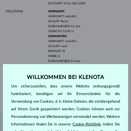
ECHTHEIT
14 kt 585/1000
EDELSTEINE
MORGANIT
HERKUNFT
natürlich
SCHLIFF
Rund
DURCHMESSER
4.0 mm
GEWICHT
0.250 ct
DIAMANTEN
HERKUNFT
natürlich
SCHLIFF
rund
REINHEIT
SI
FARBE
G
DURCHMESSER
2.0 mm
GEWICHT
0.030 ct
BREITE
4.10 mm
WILLKOMMEN BEI KLENOTA
HÖHE
11.50 mm
Um sicherzustellen, dass unsere Website ordnungsgemäß
LÄNGE
420.00 mm
funktioniert, benötigen wir Ihr Einverständnis für die
GEWICHT
1.60 g
Verwendung von Cookies, d. h. kleine Dateien, die vorübergehend
auf Ihrem Gerät gespeichert werden. Cookies können auch zur
Personalisierung von Werbeanzeigen verwendet werden. Weitere
SCHMUCK AUS DEM
KLENOTA ATELIER
Informationen finden Sie in unserer
Cookie-Richtlinie
. Indem Sie