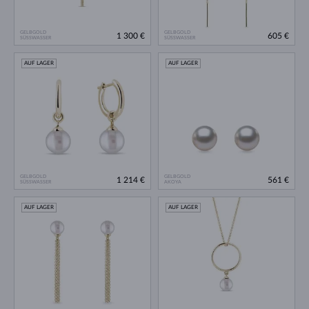
GELBGOLD
GELBGOLD
1 300 €
605 €
SÜSSWASSER
SÜSSWASSER
AUF LAGER
AUF LAGER
GELBGOLD
GELBGOLD
1 214 €
561 €
SÜSSWASSER
AKOYA
AUF LAGER
AUF LAGER