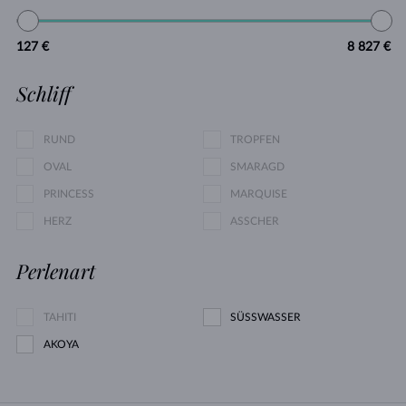
127 €
8 827 €
Schliff
RUND
TROPFEN
OVAL
SMARAGD
PRINCESS
MARQUISE
HERZ
ASSCHER
Perlenart
TAHITI
SÜSSWASSER
AKOYA