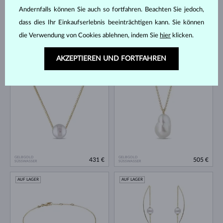
Andernfalls können Sie auch so fortfahren. Beachten Sie jedoch,
dass dies Ihr Einkaufserlebnis beeinträchtigen kann. Sie können
die Verwendung von Cookies ablehnen, indem Sie
hier
klicken.
GELBGOLD
GELBGOLD
953 €
1 127 €
SÜSSWASSER
SÜSSWASSER
AKZEPTIEREN UND FORTFAHREN
AUF LAGER
AUF LAGER
GELBGOLD
GELBGOLD
431 €
505 €
SÜSSWASSER
SÜSSWASSER
AUF LAGER
AUF LAGER