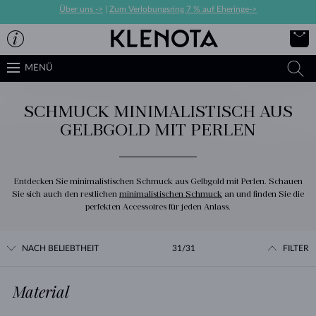
Über uns ->
|
Zum Verlobungsring 7 % auf Eheringe->
MENÜ
SCHMUCK MINIMALISTISCH AUS
GELBGOLD MIT PERLEN
Entdecken Sie minimalistischen Schmuck aus Gelbgold mit Perlen. Schauen
Sie sich auch den restlichen
minimalistischen Schmuck
an und finden Sie die
perfekten Accessoires für jeden Anlass.
NACH BELIEBTHEIT
31/31
FILTER
Material