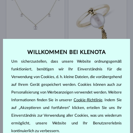
GELBGOLD
GELBGOLD
1 083 €
1 127 €
SÜSSWASSER
SÜSSWASSER
WILLKOMMEN BEI KLENOTA
AUF LAGER
AUF LAGER
Um sicherzustellen, dass unsere Website ordnungsgemäß
funktioniert, benötigen wir Ihr Einverständnis für die
Verwendung von Cookies, d. h. kleine Dateien, die vorübergehend
auf Ihrem Gerät gespeichert werden. Cookies können auch zur
Personalisierung von Werbeanzeigen verwendet werden. Weitere
Informationen finden Sie in unserer
Cookie-Richtlinie
. Indem Sie
GELBGOLD
GELBGOLD
605 €
953 €
SÜSSWASSER
SÜSSWASSER
auf „Akzeptieren und fortfahren“ klicken, erteilen Sie uns Ihr
Einverständnis zur Verwendung aller Cookies, was uns wiederum
AUF LAGER
AUF LAGER
ermöglicht, unsere Website und Ihr Benutzererlebnis
kontinuierlich zu verbessern.