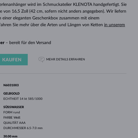
WEISSGOLD
ROSÉGOLD
WEISSGOLD
Perlenanhänger wird im Schmuckatelier KLENOTA handgefertigt. Sie
DURCHSEHEN
e von 16,5 Zoll (42 cm, sofern nicht anders angegeben). Wir liefern
n einer eleganten Geschenkbox zusammen mit einem
Erfahren Sie mehr über die Arten und Längen von Ketten
in unserem
ger
– bereit für den Versand
KAUFEN
MEHR DETAILS
ERFAHREN
N6031003
GELBGOLD
ECHTHEIT
14 kt 585/1000
SÜSSWASSER
FORM
rund
FARBE
Weiß
QUALITÄT
AAA
DURCHMESSER
6.5-7.0 mm
30.00 mm