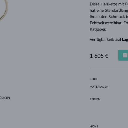
HALO-DESIGN
ORIGINELLE SETS
AMETHYSTE
EINZELOHRRINGE
EDELSTEINE
SÜSSWASSERPERLEN
LÜNETTENFASSUNG
FÜR DIE MUTTER
WEISSGOLD
MORGANITE
TOPASE
RUBINE
GESCHENKIDEEN
Diese Halskette mit 
hat eine Standardläng
GELBGOLD
MAGNETISCHE HALSKETTEN
ROSÉGOLD
Ihnen den Schmuck i
ROSÉGOLD
GRAVIERBARER SCHMUCK
Echtheitszertifikat. 
Ratgeber
.
LETNÍ VRSTVENÍ
Verfügbarkeit:
auf La
1 605 €
CODE
MATERIALIEN
SSERN
PERLEN
HÖHE