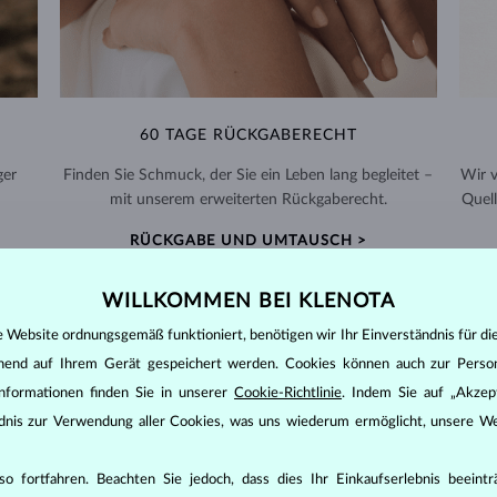
60 TAGE RÜCKGABERECHT
ger
Finden Sie Schmuck, der Sie ein Leben lang begleitet –
Wir 
mit unserem erweiterten Rückgaberecht.
Quell
RÜCKGABE UND UMTAUSCH >
WILLKOMMEN BEI KLENOTA
e Website ordnungsgemäß funktioniert, benötigen wir Ihr Einverständnis für di
ehend auf Ihrem Gerät gespeichert werden. Cookies können auch zur Perso
PERLEN
SCHMUCK
nformationen finden Sie in unserer
Cookie-Richtlinie
. Indem Sie auf „Akzept
ändnis zur Verwendung aller Cookies, was uns wiederum ermöglicht, unsere We
en meisten anderen Edelsteinen unterscheidet. Sie werden in den Schale
on
2,5-4,5.
o fortfahren. Beachten Sie jedoch, dass dies Ihr Einkaufserlebnis beeint