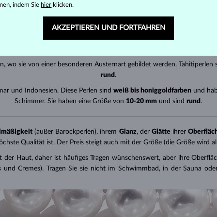
nen, indem Sie
hier
klicken.
 gezüchtet. Süßwasserperlen gibt es in verschiedenen Größen und Form
normalerweise reinweiß
.
AKZEPTIEREN UND FORTFAHREN
u finden. Sie werden je nach Wassertemperatur
5-9 mm
groß. Akoyaperlen
Sie sind
rund
.
, wo sie von einer besonderen Austernart gebildet werden. Tahitiperlen 
rund
.
mar und Indonesien. Diese Perlen sind
weiß bis honiggoldfarben
und habe
Schimmer. Sie haben eine Größe von
10-20 mm
und sind
rund
.
lmäßigkeit
(außer Barockperlen), ihrem
Glanz
, der
Glätte
ihrer
Oberfläc
öchste Qualität ist. Der Preis steigt auch mit der Größe (die Größe wird
t der Haut, daher ist häufiges Tragen wünschenswert, aber ihre Oberfläc
 und Cremes). Tragen Sie sie nicht im Schwimmbad, in der Sauna oder