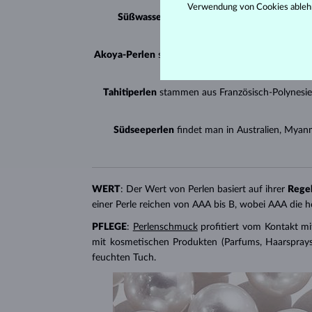
Verwendung von Cookies ableh
Süßwasserperlen
werden in Süßwasserfarmen
Akoya-Perlen
sind in China, Vietnam und Japan z
Tahitiperlen
stammen aus Französisch-Polynesien
Südseeperlen
findet man in Australien, Myan
WERT
: Der Wert von Perlen basiert auf ihrer
Rege
einer Perle reichen von AAA bis B, wobei AAA die h
PFLEGE
:
Perlenschmuck
profitiert vom Kontakt mi
mit kosmetischen Produkten (Parfums, Haarsprays
feuchten Tuch.