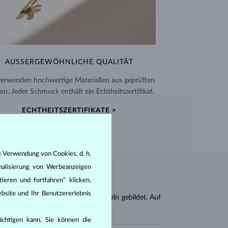
AUSSERGEWÖHNLICHE QUALITÄT
verwenden hochwertige Materialien aus geprüften
en. Jeder Schmuck enthält ein Echtheitszertifikat.
ECHTHEITSZERTIFIKATE >
e Verwendung von Cookies, d. h.
nalisierung von Werbeanzeigen
ieren und fortfahren“ klicken,
bsite und Ihr Benutzererlebnis
n von Meeres- und Süßwassermuscheln gebildet. Auf
rächtigen kann. Sie können die