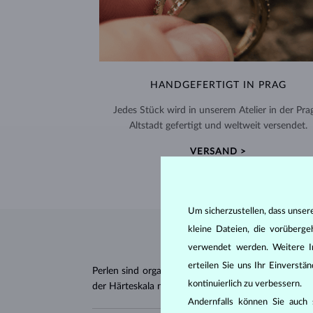
HANDGEFERTIGT IN PRAG
Jedes Stück wird in unserem Atelier in der Pra
Altstadt gefertigt und weltweit versendet.
VERSAND >
Um sicherzustellen, dass unser
kleine Dateien, die vorüberg
verwendet werden. Weitere I
erteilen Sie uns Ihr Einverst
Perlen sind organischen Ursprungs, was sie von d
kontinuierlich zu verbessern.
der Härteskala nach Mohs haben sie einen Wert v
Andernfalls können Sie auch s