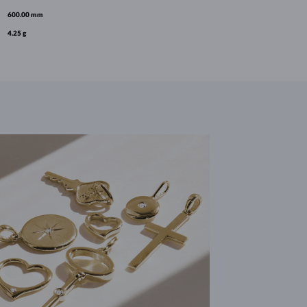
600.00 mm
4.25 g