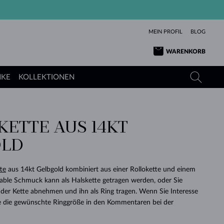
MEIN PROFIL
BLOG
WARENKORB
NKE
KOLLEKTIONEN
KETTE AUS 14KT
GELBGOLD
TANSANITE
TURMALINE
SAPHIRE
OLD
ROSÉGOLD
TOPASE
MOLDAVITE
SMARAGDE
TURMALINE
MINERALKETTEN
MOLDAVITE
te
aus 14kt Gelbgold kombiniert aus einer Rollokette und einem
ARMBÄNDER
KOLLEKTIONEN
SCHENKEN
RICHTIGEN
ANGEBOT
KLENOTA
SIMPLEN
PERLEN
SCHÖN
LIEBE
riable Schmuck kann als Halskette getragen werden, oder Sie
MOLDAVITE
PERLEN ANHÄNGER
MINERALIEN
der Kette abnehmen und ihn als Ring tragen. Wenn Sie Interesse
BABY-OHRRINGE
WEISSGOLD
HOCHZEITSSCHMUCK
DINGE
te die gewünschte Ringgröße in den Kommentaren bei der
HOCHZEITSOHRRINGE
GELBGOLD
GELBGOLD
DURCHSEHEN
DURCHSEHEN
DURCHSEHEN
DURCHSEHEN
DURCHSEHEN
DURCHSEHEN
DURCHSEHEN
DURCHSEHEN
DURCHSEHEN