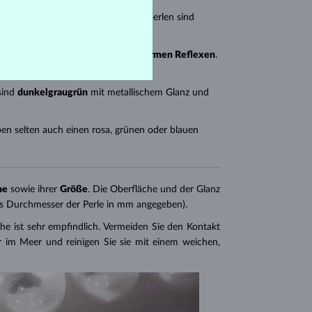
en (
rund, oval, barock
). Süßwasserperlen sind
 sind in der Regel
reinweiß mit warmen Reflexen
.
sind
dunkelgraugrün
mit metallischem Glanz und
n selten auch einen rosa, grünen oder blauen
he
sowie ihrer
Größe
. Die Oberfläche und der Glanz
 als Durchmesser der Perle in mm angegeben).
he ist sehr empfindlich. Vermeiden Sie den Kontakt
 im Meer und reinigen Sie sie mit einem weichen,