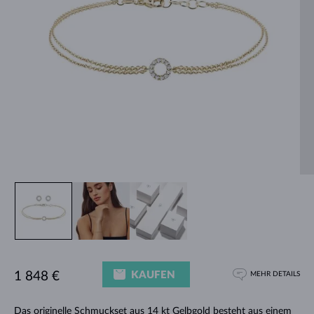
KAUFEN
1 848 €
MEHR DETAILS
Das originelle Schmuckset aus 14 kt Gelbgold besteht aus einem