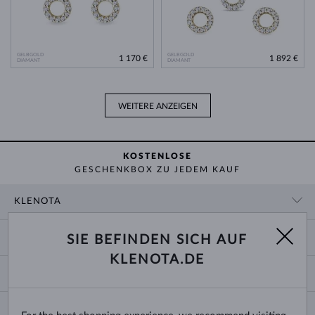
GELBGOLD
GELBGOLD
1 170 €
1 892 €
DIAMANT
DIAMANT
WEITERE ANZEIGEN
KOSTENLOSE
GESCHENKBOX ZU JEDEM KAUF
KLENOTA
KONTAKTINFORMATIONEN
EINKAUF
SIE BEFINDEN SICH AUF
SHOWROOM
KLENOTA.DE
ZAHLUNG UND VERSAND
ÜBER UNS
SCHMUCK
RÜCKGABE UND UMTAUSCH
PRESSE
RINGGRÖSSEN UND ANPASSUNGEN
REKLAMATION
IMPRESSUM
CHANGE COUNTRY