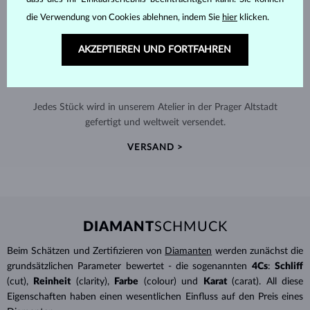
die Verwendung von Cookies ablehnen, indem Sie
hier
klicken.
AKZEPTIEREN UND FORTFAHREN
HANDGEFERTIGT IN PRAG
Jedes Stück wird in unserem Atelier in der Prager Altstadt
gefertigt und weltweit versendet.
VERSAND >
DIAMANT
SCHMUCK
Beim Schätzen und Zertifizieren von
Diamanten
werden zunächst die
grundsätzlichen Parameter bewertet - die sogenannten
4Cs
:
Schliff
(cut),
Reinheit
(clarity),
Farbe
(colour) und
Karat
(carat). All diese
Eigenschaften haben einen wesentlichen Einfluss auf den Preis eines