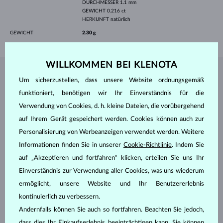
DURCHMESSER
1.1 mm
GEWICHT
0.216 ct
HERKUNFT
natürlich
GEWICHT
2.30 g
WILLKOMMEN BEI KLENOTA
SCHMUCK AUS DEM
KLENOTA ATELIER
Um sicherzustellen, dass unsere Website ordnungsgemäß
funktioniert, benötigen wir Ihr Einverständnis für die
Verwendung von Cookies, d. h. kleine Dateien, die vorübergehend
auf Ihrem Gerät gespeichert werden. Cookies können auch zur
Personalisierung von Werbeanzeigen verwendet werden. Weitere
Informationen finden Sie in unserer
Cookie-Richtlinie
. Indem Sie
auf „Akzeptieren und fortfahren“ klicken, erteilen Sie uns Ihr
Einverständnis zur Verwendung aller Cookies, was uns wiederum
ermöglicht, unsere Website und Ihr Benutzererlebnis
kontinuierlich zu verbessern.
Andernfalls können Sie auch so fortfahren. Beachten Sie jedoch,
dass dies Ihr Einkaufserlebnis beeinträchtigen kann. Sie können