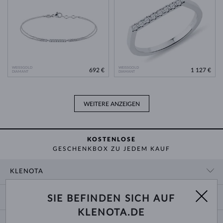
WEISSGOLD
WEISSGOLD
692 €
1 127 €
DIAMANT
DIAMANT
WEITERE ANZEIGEN
KOSTENLOSE
GESCHENKBOX ZU JEDEM KAUF
KLENOTA
KONTAKTINFORMATIONEN
EINKAUF
SIE BEFINDEN SICH AUF
SHOWROOM
KLENOTA.DE
ZAHLUNG UND VERSAND
ÜBER UNS
SCHMUCK