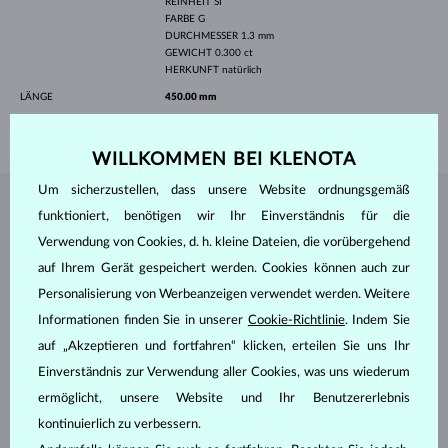
REINHEIT
SI
FARBE
G
DURCHMESSER
1.3 mm
GEWICHT
0.300 ct
HERKUNFT
natürlich
LÄNGE
450.00 mm
GEWICHT
2.40 g
WILLKOMMEN BEI KLENOTA
Um sicherzustellen, dass unsere Website ordnungsgemäß
SCHMUCK AUS DEM
KLENOTA ATELIER
funktioniert, benötigen wir Ihr Einverständnis für die
Verwendung von Cookies, d. h. kleine Dateien, die vorübergehend
auf Ihrem Gerät gespeichert werden. Cookies können auch zur
Personalisierung von Werbeanzeigen verwendet werden. Weitere
Informationen finden Sie in unserer
Cookie-Richtlinie
. Indem Sie
auf „Akzeptieren und fortfahren“ klicken, erteilen Sie uns Ihr
Einverständnis zur Verwendung aller Cookies, was uns wiederum
ermöglicht, unsere Website und Ihr Benutzererlebnis
kontinuierlich zu verbessern.