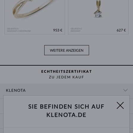
GELBGOLD
GELBGOLD
953 €
627 €
DIAMANT CHAMPAGNE
DIAMANT
WEITERE ANZEIGEN
ECHTHEITSZERTIFIKAT
ZU JEDEM KAUF
KLENOTA
KONTAKTINFORMATIONEN
EINKAUF
SIE BEFINDEN SICH AUF
SHOWROOM
KLENOTA.DE
ZAHLUNG UND VERSAND
ÜBER UNS
SCHMUCK
RÜCKGABE UND UMTAUSCH
PRESSE
RINGGRÖSSEN UND ANPASSUNGEN
REKLAMATION
IMPRESSUM