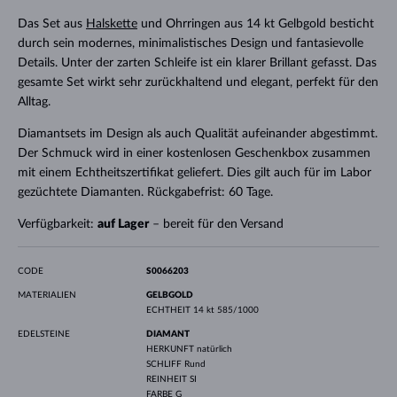
Das Set aus
Halskette
und Ohrringen aus 14 kt Gelbgold besticht
durch sein modernes, minimalistisches Design und fantasievolle
Details. Unter der zarten Schleife ist ein klarer Brillant gefasst. Das
gesamte Set wirkt sehr zurückhaltend und elegant, perfekt für den
Alltag.
Diamantsets im Design als auch Qualität aufeinander abgestimmt.
Der Schmuck wird in einer kostenlosen Geschenkbox zusammen
mit einem Echtheitszertifikat geliefert. Dies gilt auch für im Labor
gezüchtete Diamanten. Rückgabefrist: 60 Tage.
Verfügbarkeit:
auf Lager
– bereit für den Versand
CODE
S0066203
MATERIALIEN
GELBGOLD
ECHTHEIT
14 kt 585/1000
EDELSTEINE
DIAMANT
HERKUNFT
natürlich
SCHLIFF
Rund
REINHEIT
SI
FARBE
G