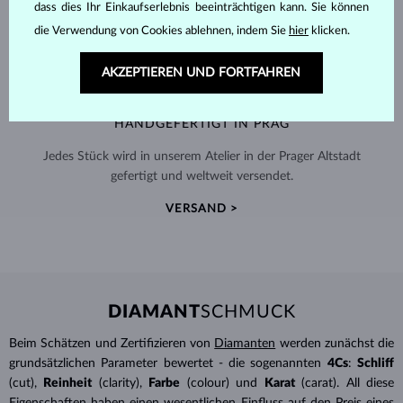
dass dies Ihr Einkaufserlebnis beeinträchtigen kann. Sie können
die Verwendung von Cookies ablehnen, indem Sie
hier
klicken.
AKZEPTIEREN UND FORTFAHREN
HANDGEFERTIGT IN PRAG
Jedes Stück wird in unserem Atelier in der Prager Altstadt
gefertigt und weltweit versendet.
VERSAND >
DIAMANT
SCHMUCK
Beim Schätzen und Zertifizieren von
Diamanten
werden zunächst die
grundsätzlichen Parameter bewertet - die sogenannten
4Cs
:
Schliff
(cut),
Reinheit
(clarity),
Farbe
(colour) und
Karat
(carat). All diese
Eigenschaften haben einen wesentlichen Einfluss auf den Preis eines