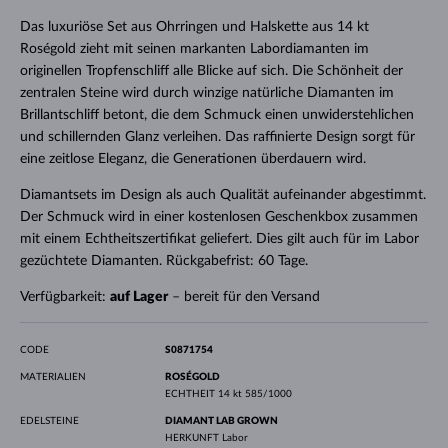
Das luxuriöse Set aus Ohrringen und Halskette aus 14 kt
Roségold zieht mit seinen markanten Labordiamanten im
originellen Tropfenschliff alle Blicke auf sich. Die Schönheit der
zentralen Steine wird durch winzige natürliche Diamanten im
Brillantschliff betont, die dem Schmuck einen unwiderstehlichen
und schillernden Glanz verleihen. Das raffinierte Design sorgt für
eine zeitlose Eleganz, die Generationen überdauern wird.
Diamantsets im Design als auch Qualität aufeinander abgestimmt.
Der Schmuck wird in einer kostenlosen Geschenkbox zusammen
mit einem Echtheitszertifikat geliefert. Dies gilt auch für im Labor
gezüchtete Diamanten. Rückgabefrist: 60 Tage.
Verfügbarkeit:
auf Lager
– bereit für den Versand
CODE
S0871754
MATERIALIEN
ROSÉGOLD
ECHTHEIT
14 kt 585/1000
EDELSTEINE
DIAMANT LAB GROWN
HERKUNFT
Labor