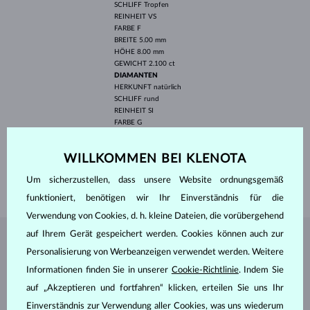
SCHLIFF
Tropfen
REINHEIT
VS
FARBE
F
BREITE
5.00 mm
HÖHE
8.00 mm
GEWICHT
2.100 ct
DIAMANTEN
HERKUNFT
natürlich
SCHLIFF
rund
REINHEIT
SI
FARBE
G
DURCHMESSER
1.3 - 1.4 mm
GEWICHT
0.300 ct
WILLKOMMEN BEI KLENOTA
LÄNGE
420.00 mm
Um sicherzustellen, dass unsere Website ordnungsgemäß
GEWICHT
6.05 g
funktioniert, benötigen wir Ihr Einverständnis für die
Verwendung von Cookies, d. h. kleine Dateien, die vorübergehend
auf Ihrem Gerät gespeichert werden. Cookies können auch zur
SCHMUCK AUS DEM
KLENOTA ATELIER
Personalisierung von Werbeanzeigen verwendet werden. Weitere
Informationen finden Sie in unserer
Cookie-Richtlinie
. Indem Sie
auf „Akzeptieren und fortfahren“ klicken, erteilen Sie uns Ihr
Einverständnis zur Verwendung aller Cookies, was uns wiederum