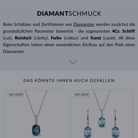
DIAMANT
SCHMUCK
Beim Schätzen und Zertifizieren von
Diamanten
werden zunächst die
grundsätzlichen Parameter bewertet - die sogenannten
4Cs
:
Schliff
(cut),
Reinheit
(clarity),
Farbe
(colour) und
Karat
(carat). All diese
Eigenschaften haben einen wesentlichen Einfluss auf den Preis eines
Diamanten.
DAS KÖNNTE IHNEN AUCH GEFALLEN
AUF LAGER
AUF LAGER