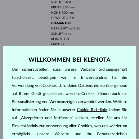
SCHLIFF
Oval
BREITE
5.00 mm
HÖHE
7.00 mm
GEWICHT
2.7 ct
DIAMANTEN
HERKUNFT
natürlich
SCHLIFF
rund
REINHEIT
SI
FARBE
G
DURCHMESSER
1.0-1.2 mm
GEWICHT
0.057 ct
WILLKOMMEN BEI KLENOTA
LÄNGE
420.00 mm
Um sicherzustellen, dass unsere Website ordnungsgemäß
GEWICHT
3.30 g
funktioniert, benötigen wir Ihr Einverständnis für die
Verwendung von Cookies, d. h. kleine Dateien, die vorübergehend
auf Ihrem Gerät gespeichert werden. Cookies können auch zur
SCHMUCK AUS DEM
KLENOTA ATELIER
Personalisierung von Werbeanzeigen verwendet werden. Weitere
Informationen finden Sie in unserer
Cookie-Richtlinie
. Indem Sie
auf „Akzeptieren und fortfahren“ klicken, erteilen Sie uns Ihr
Einverständnis zur Verwendung aller Cookies, was uns wiederum
ermöglicht, unsere Website und Ihr Benutzererlebnis