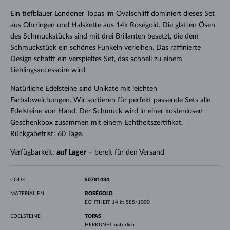
Ein tiefblauer Londoner Topas im Ovalschliff dominiert dieses Set
aus Ohrringen und
Halskette
aus 14k Roségold. Die glatten Ösen
des Schmuckstücks sind mit drei Brillanten besetzt, die dem
Schmuckstück ein schönes Funkeln verleihen. Das raffinierte
Design schafft ein verspieltes Set, das schnell zu einem
Lieblingsaccessoire wird.
Natürliche Edelsteine sind Unikate mit leichten
Farbabweichungen. Wir sortieren für perfekt passende Sets alle
Edelsteine von Hand. Der Schmuck wird in einer kostenlosen
Geschenkbox zusammen mit einem Echtheitszertifikat.
Rückgabefrist: 60 Tage.
Verfügbarkeit:
auf Lager
– bereit für den Versand
CODE
S0781434
MATERIALIEN
ROSÉGOLD
ECHTHEIT
14 kt 585/1000
EDELSTEINE
TOPAS
HERKUNFT
natürlich