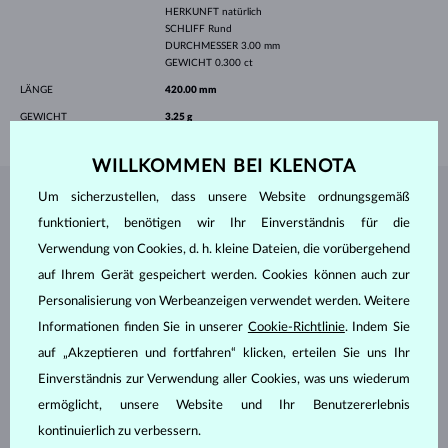
HERKUNFT
natürlich
SCHLIFF
Rund
DURCHMESSER
3.00 mm
GEWICHT
0.300 ct
LÄNGE
420.00 mm
GEWICHT
3.25 g
WILLKOMMEN BEI KLENOTA
Um sicherzustellen, dass unsere Website ordnungsgemäß
SCHMUCK AUS DEM
KLENOTA ATELIER
funktioniert, benötigen wir Ihr Einverständnis für die
Verwendung von Cookies, d. h. kleine Dateien, die vorübergehend
auf Ihrem Gerät gespeichert werden. Cookies können auch zur
Personalisierung von Werbeanzeigen verwendet werden. Weitere
Informationen finden Sie in unserer
Cookie-Richtlinie
. Indem Sie
auf „Akzeptieren und fortfahren“ klicken, erteilen Sie uns Ihr
Einverständnis zur Verwendung aller Cookies, was uns wiederum
ermöglicht, unsere Website und Ihr Benutzererlebnis
kontinuierlich zu verbessern.