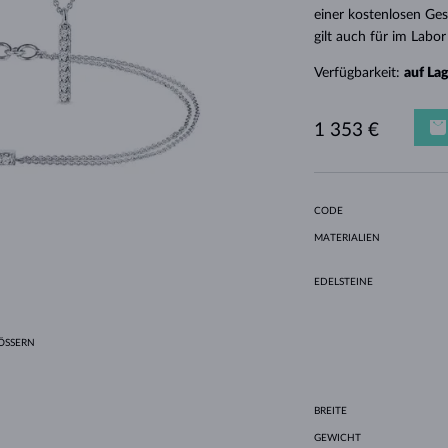
HALO-DESIGN
ORIGINELLE SETS
AMETHYSTE
EINZELOHRRINGE
EDELSTEINE
SÜSSWASSERPERLEN
LÜNETTENFASSUNG
FÜR DIE MUTTER
WEISSGOLD
MORGANITE
TOPASE
RUBINE
GESCHENKIDEEN
einer kostenlosen Ges
gilt auch für im Labo
GELBGOLD
MAGNETISCHE HALSKETTEN
ROSÉGOLD
Verfügbarkeit:
auf La
ROSÉGOLD
GRAVIERBARER SCHMUCK
LETNÍ VRSTVENÍ
1 353 €
CODE
MATERIALIEN
EDELSTEINE
SSERN
BREITE
GEWICHT