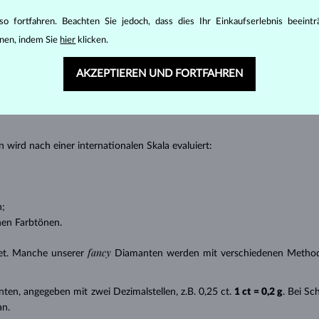
nannter “Einschlüsse” oder innerer Unreinheiten eines Diamanten bestimm
o fortfahren. Beachten Sie jedoch, dass dies Ihr Einkaufserlebnis beeint
transparente Diamanten ohne Einschlüsse,
nen, indem Sie
hier
klicken.
ncluded) – Diamanten mit sehr kleinen Einschlüssen,
 – Diamanten mit kleinen Einschlüssen,
AKZEPTIEREN UND FORTFAHREN
anten mit Einschlüssen, die nur mit einer Lupe zu erkennen sind,
uch mit
P
gekennzeichnet – Diamanten mit mittleren oder größeren Einsc
 wird nach einer internationalen Skala evaluiert:
n;
nen Farbtönen.
fancy
et. Manche unserer
Diamanten werden mit verschiedenen Methode
nten, angegeben mit zwei Dezimalstellen, z.B. 0,25 ct.
1 ct = 0,2 g
. Bei S
an.