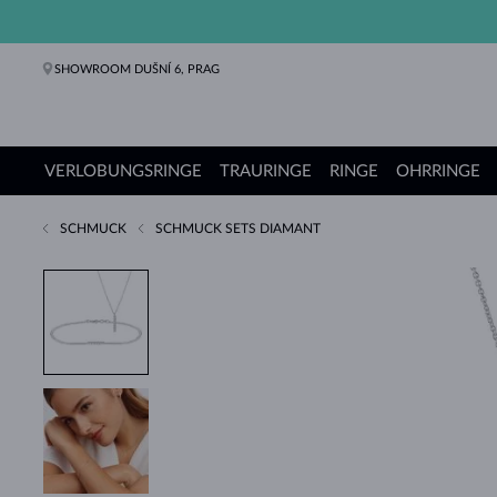
SHOWROOM DUŠNÍ 6, PRAG
VERLOBUNGSRINGE
TRAURINGE
RINGE
OHRRINGE
SCHMUCK
SCHMUCK SETS DIAMANT
Verlobungsringe
Trauringe
Ringe
Ohrringe
Ketten
Armbänder
Perlen
Schmuck
Geschenke
KLENOTA Kollektionen