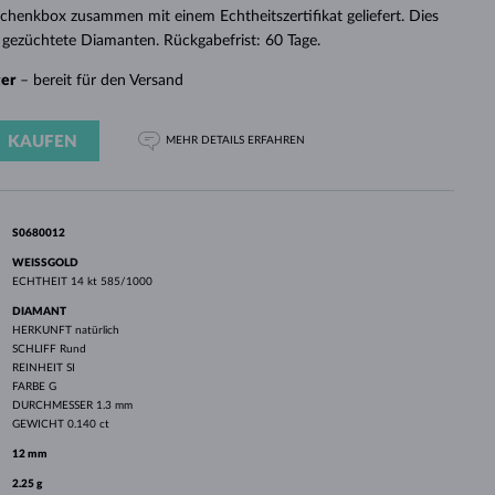
WEISSGOLD
ROSÉGOLD
WEISSGOLD
chenkbox zusammen mit einem Echtheitszertifikat geliefert. Dies
DURCHSEHEN
r gezüchtete Diamanten. Rückgabefrist: 60 Tage.
ger
– bereit für den Versand
KAUFEN
MEHR DETAILS
ERFAHREN
S0680012
WEISSGOLD
ECHTHEIT
14 kt 585/1000
DIAMANT
HERKUNFT
natürlich
SCHLIFF
Rund
REINHEIT
SI
FARBE
G
DURCHMESSER
1.3 mm
GEWICHT
0.140 ct
12 mm
2.25 g