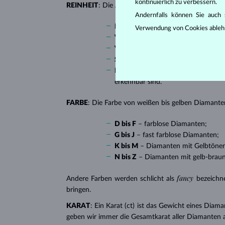
kontinuierlich zu verbessern.
REINHEIT
: Die Anzahl, Größe und Verteilung soge
Andernfalls können Sie auch s
IF
(Internally Flawless) – absolut 
Verwendung von Cookies ableh
VVS 1, VVS 2
(Very Very Slightly I
VS 1, VS 2
(Very Slightly Included)
SI 1, SI 2
(Slightly Included) – Diam
I1, I2, I3
(Included), in Tschechien a
erkennbar sind.
FARBE
: Die Farbe von weißen bis gelben Diamanten
D bis F
– farblose Diamanten;
G bis J
– fast farblose Diamanten;
K bis M
– Diamanten mit Gelbtöne
N bis Z
– Diamanten mit gelb-brau
fancy
Andere Farben werden schlicht als
bezeichn
bringen.
KARAT
: Ein Karat (ct) ist das Gewicht eines Diama
geben wir immer die Gesamtkarat aller Diamanten 