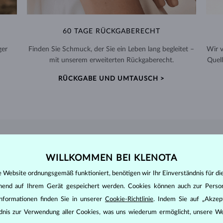
60 TAGE RÜCKGABERECHT
ger
Finden Sie Schmuck, der Sie ein Leben lang begleitet –
Wir 
mit unserem erweiterten Rückgaberecht.
Quell
RÜCKGABE UND UMTAUSCH >
DIAMANT
SCHMUCK
WILLKOMMEN BEI KLENOTA
den zunächst die grundsätzlichen Parameter bewertet - die sogenannte
e Website ordnungsgemäß funktioniert, benötigen wir Ihr Einverständnis für di
inen wesentlichen Einfluss auf den Preis eines Diamanten.
ehend auf Ihrem Gerät gespeichert werden. Cookies können auch zur Perso
ten seinen strahlenden Glanz. Der beliebteste Schliff ein Rundschliff, d
nformationen finden Sie in unserer
Cookie-Richtlinie
. Indem Sie auf „Akzept
t gebracht werden kann, z.B. Marquise, Baguette, Herz, Tropfen, Oval ode
ändnis zur Verwendung aller Cookies, was uns wiederum ermöglicht, unsere We
ingen
).