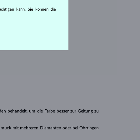
en seine Reinheit:
rächtigen kann. Sie können die
hlüssen, die mit dem bloßen Auge
n behandelt, um die Farbe besser zur Geltung zu
chmuck mit mehreren Diamanten oder bei
Ohrringen