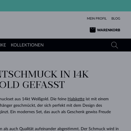
MEIN PROFIL
BLOG
WARENKORB
NKE
KOLLEKTIONEN
NTSCHMUCK IN 14K
GELBGOLD
TANSANITE
TURMALINE
SAPHIRE
OLD GEFASST
ROSÉGOLD
TOPASE
MOLDAVITE
SMARAGDE
TURMALINE
MINERALKETTEN
MOLDAVITE
muckset aus 14kt Weißgold. Die feine
Halskette
ist mit einem
ARMBÄNDER
KOLLEKTIONEN
SCHENKEN
RICHTIGEN
ANGEBOT
KLENOTA
SIMPLEN
PERLEN
SCHÖN
LIEBE
nhänger geschmückt, der sich perfekt mit dem Design des
MOLDAVITE
PERLEN ANHÄNGER
MINERALIEN
nzt. Ein modernes Set, das auch als Geschenk gewiss Freude
BABY-OHRRINGE
WEISSGOLD
HOCHZEITSSCHMUCK
DINGE
HOCHZEITSOHRRINGE
GELBGOLD
GELBGOLD
DURCHSEHEN
DURCHSEHEN
DURCHSEHEN
DURCHSEHEN
DURCHSEHEN
DURCHSEHEN
DURCHSEHEN
DURCHSEHEN
DURCHSEHEN
n als auch Qualität aufeinander abgestimmt. Der Schmuck wird in