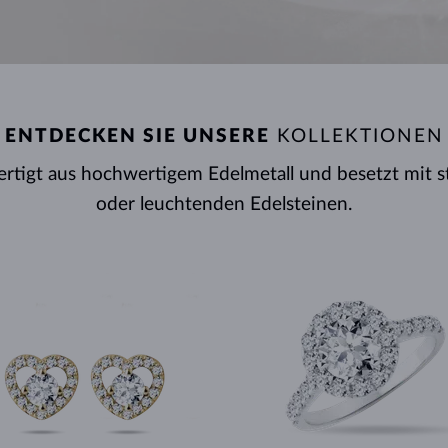
HALO-DESIGN
ORIGINELLE SETS
AMETHYSTE
EINZELOHRRINGE
EDELSTEINE
SÜSSWASSERPERLEN
LÜNETTENFASSUNG
FÜR DIE MUTTER
WEISSGOLD
MORGANITE
TOPASE
RUBINE
GESCHENKIDEEN
GELBGOLD
MAGNETISCHE HALSKETTEN
ROSÉGOLD
ROSÉGOLD
GRAVIERBARER SCHMUCK
LETNÍ VRSTVENÍ
ENTDECKEN SIE UNSERE
KOLLEKTIONEN
ertigt aus hochwertigem Edelmetall und besetzt mit 
oder leuchtenden Edelsteinen.