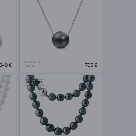
WEISSGOLD
040 €
735 €
TAHITI
AUF LAGER