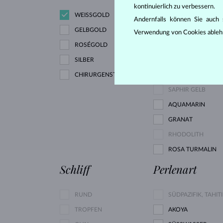
kontinuierlich zu verbessern.
WEISSGOLD
ZIRKÓNIE
Andernfalls können Sie auch s
GELBGOLD
Verwendung von Cookies ableh
ROSÉGOLD
DIAMANT LAB GR
SILBER
ROSA
CHIRURGENSTAHL
DIAMANT GELB
SAPHIR GELB
AQUAMARIN
GRANAT
RHODOLITH
ROSA TURMALIN
Schliff
Perlenart
RUND
SÜDPAZIFIK, TAHITI
TROPFEN
AKOYA