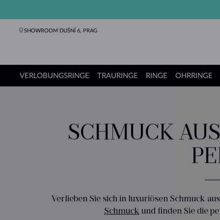
SHOWROOM DUŠNÍ 6, PRAG
VERLOBUNGSRINGE
TRAURINGE
RINGE
OHRRINGE
Verlobungsringe
Trauringe
Ringe
Ohrringe
Ketten
Armbänder
Perlen
Schmuck
Geschenke
KLENOTA Kollektionen
SCHMUCK AUS 
ER
Verlieben Sie sich in luxuriösen Schmuck au
Schmuck
und finden Sie die pe