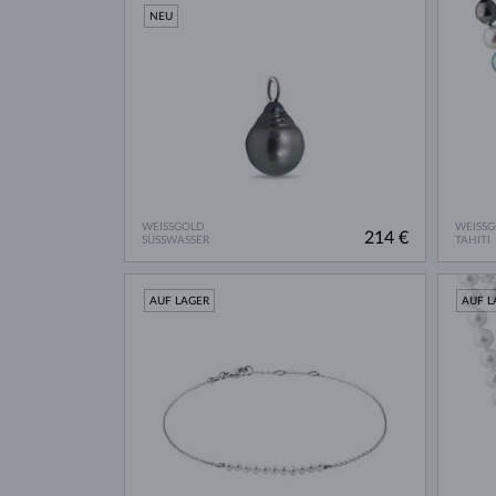
NEU
WEISSGOLD
WEISS
214 €
SÜSSWASSER
TAHITI
AUF LAGER
AUF L