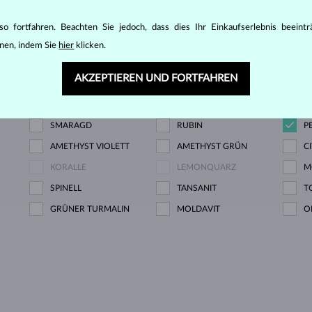
DIAMANT
DIAMANT LAB GROWN
D
o fortfahren. Beachten Sie jedoch, dass dies Ihr Einkaufserlebnis beeint
B
nen, indem Sie
hier
klicken.
OWN
DIAMANT SCHWARZ
DIAMANT CHAMPAGNE
D
AKZEPTIEREN UND FORTFAHREN
DIAMANT GRÜN
SAPHIR BLAU
S
SMARAGD
RUBIN
P
AMETHYST VIOLETT
AMETHYST GRÜN
C
KORALLE
LEMONQUARZ
M
SPINELL
TANSANIT
T
GRÜNER TURMALIN
MOLDAVIT
O