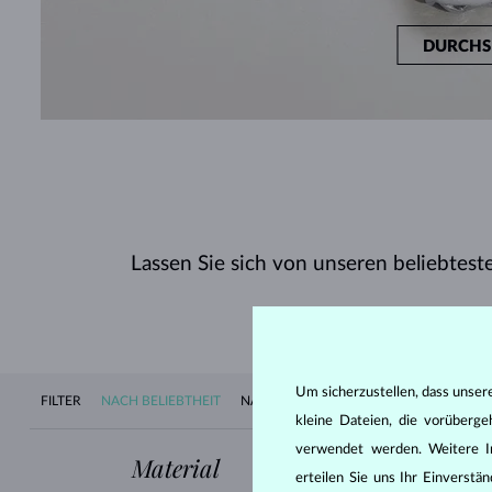
DURCHS
Lassen Sie sich von unseren beliebteste
Um sicherzustellen, dass unser
FILTER
NACH BELIEBTHEIT
NACH VERFÜGBARKEIT
NEUHEITEN
kleine Dateien, die vorüberg
verwendet werden. Weitere I
Material
Edelstein
erteilen Sie uns Ihr Einverst