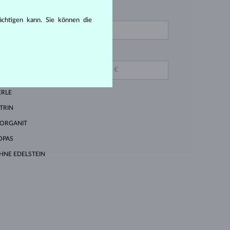
VON
IAMANT LAB GROWN
rächtigen kann. Sie können die
LAU
IAMANT BLAU
BIS
APHIR ROSA
ERLE
ITRIN
ORGANIT
OPAS
HNE EDELSTEIN