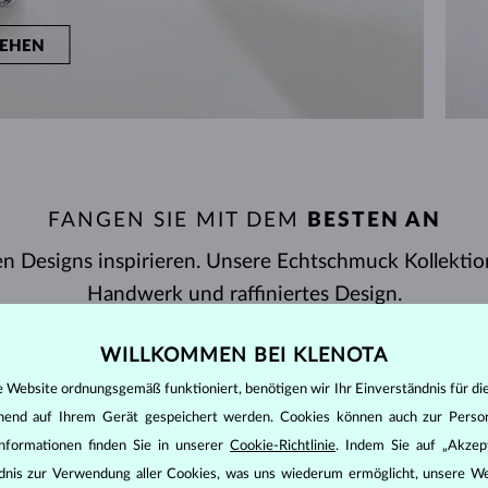
EHEN
FANGEN SIE MIT DEM
BESTEN AN
n Designs inspirieren. Unsere Echtschmuck Kollektion 
Handwerk und raffiniertes Design.
WILLKOMMEN BEI KLENOTA
e Website ordnungsgemäß funktioniert, benötigen wir Ihr Einverständnis für di
PREIS
ANZEIGEN
36/167
ehend auf Ihrem Gerät gespeichert werden. Cookies können auch zur Perso
nformationen finden Sie in unserer
Cookie-Richtlinie
. Indem Sie auf „Akzept
ändnis zur Verwendung aller Cookies, was uns wiederum ermöglicht, unsere We