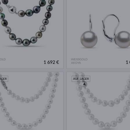
GOLD
WEISSGOLD
1 692 €
1 
AKOYA
AGER
AUF LAGER