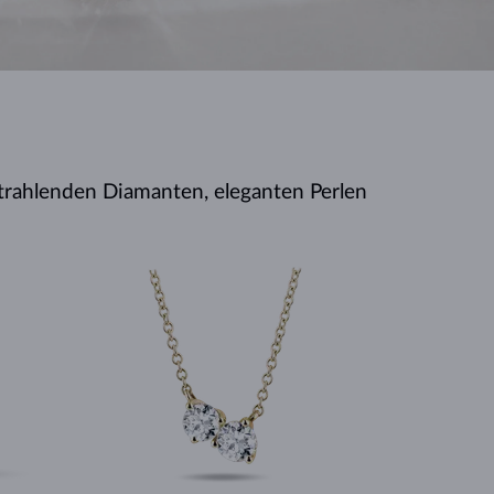
WEISSGOLD
ROSÉGOLD
WEISSGOLD
DURCHSEHEN
strahlenden Diamanten, eleganten Perlen