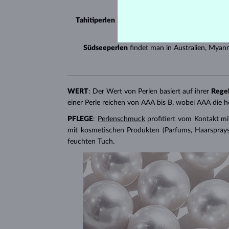
Tahitiperlen
stammen aus Französisch-Polynesien
Südseeperlen
findet man in Australien, Myan
WERT
: Der Wert von Perlen basiert auf ihrer
Rege
einer Perle reichen von AAA bis B, wobei AAA die h
PFLEGE
:
Perlenschmuck
profitiert vom Kontakt mi
mit kosmetischen Produkten (Parfums, Haarsprays
feuchten Tuch.