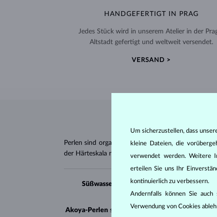
HANDGEFERTIGT IN PRAG
Jedes Stück wird in unserem Atelier in der Pra
Altstadt gefertigt und weltweit versendet.
VERSAND >
Um sicherzustellen, dass unser
Perlen sind organischen Ursprungs, was sie von d
kleine Dateien, die vorüberg
der Härteskala nach Mohs haben sie einen Wert v
verwendet werden. Weitere I
erteilen Sie uns Ihr Einverst
kontinuierlich zu verbessern.
Süßwasserperlen
werden in Süßwasserfarmen
Andernfalls können Sie auch s
Verwendung von Cookies ableh
Akoya-Perlen
sind in China, Vietnam und Japan z