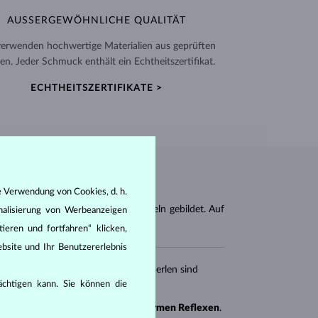
AUSSERGEWÖHNLICHE QUALITÄT
verwenden hochwertige Materialien aus geprüften
en. Jeder Schmuck enthält ein Echtheitszertifikat.
ECHTHEITSZERTIFIKATE >
e Verwendung von Cookies, d. h.
n von Meeres- und Süßwassermuscheln gebildet. Auf
nalisierung von Werbeanzeigen
ieren und fortfahren“ klicken,
bsite und Ihr Benutzererlebnis
en (
rund, oval, barock
). Süßwasserperlen sind
rächtigen kann. Sie können die
 sind in der Regel
reinweiß mit warmen Reflexen
.