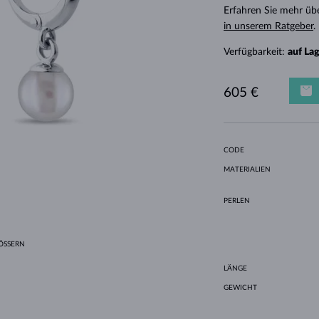
HALO-DESIGN
ORIGINELLE SETS
AMETHYSTE
EINZELOHRRINGE
EDELSTEINE
SÜSSWASSERPERLEN
LÜNETTENFASSUNG
FÜR DIE MUTTER
WEISSGOLD
MORGANITE
TOPASE
RUBINE
GESCHENKIDEEN
Erfahren Sie mehr üb
in unserem Ratgeber
.
GELBGOLD
MAGNETISCHE HALSKETTEN
ROSÉGOLD
Verfügbarkeit:
auf La
ROSÉGOLD
GRAVIERBARER SCHMUCK
LETNÍ VRSTVENÍ
605 €
CODE
MATERIALIEN
PERLEN
SSERN
LÄNGE
GEWICHT