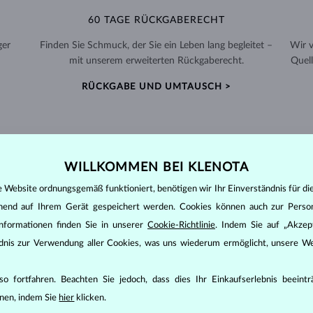
60 TAGE RÜCKGABERECHT
ger
Finden Sie Schmuck, der Sie ein Leben lang begleitet –
Wir 
mit unserem erweiterten Rückgaberecht.
Quell
RÜCKGABE UND UMTAUSCH >
WILLKOMMEN BEI KLENOTA
PERLEN
SCHMUCK
e Website ordnungsgemäß funktioniert, benötigen wir Ihr Einverständnis für di
en meisten anderen Edelsteinen unterscheidet. Sie werden in den Schale
ehend auf Ihrem Gerät gespeichert werden. Cookies können auch zur Perso
on
2,5-4,5.
nformationen finden Sie in unserer
Cookie-Richtlinie
. Indem Sie auf „Akzept
ändnis zur Verwendung aller Cookies, was uns wiederum ermöglicht, unsere We
 gezüchtet. Süßwasserperlen gibt es in verschiedenen Größen und Form
o fortfahren. Beachten Sie jedoch, dass dies Ihr Einkaufserlebnis beeint
normalerweise reinweiß
.
nen, indem Sie
hier
klicken.
u finden. Sie werden je nach Wassertemperatur
5-9 mm
groß. Akoyaperlen