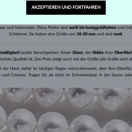
Sie sind
rund
.
AKZEPTIEREN UND FORTFAHREN
, wo sie von einer besonderen Austernart gebildet werden. Tahitiperlen 
rund
.
mar und Indonesien. Diese Perlen sind
weiß bis honiggoldfarben
und habe
Schimmer. Sie haben eine Größe von
10-20 mm
und sind
rund
.
lmäßigkeit
(außer Barockperlen), ihrem
Glanz
, der
Glätte
ihrer
Oberfläc
öchste Qualität ist. Der Preis steigt auch mit der Größe (die Größe wird
t der Haut, daher ist häufiges Tragen wünschenswert, aber ihre Oberfläc
 und Cremes). Tragen Sie sie nicht im Schwimmbad, in der Sauna oder