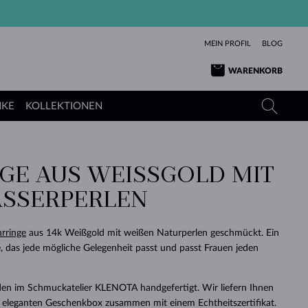
MEIN PROFIL
BLOG
WARENKORB
NKE
KOLLEKTIONEN
E AUS WEISSGOLD MIT S
GELBGOLD
TANSANITE
TURMALINE
SAPHIRE
SERPERLEN
ROSÉGOLD
TOPASE
MOLDAVITE
SMARAGDE
TURMALINE
MINERALKETTEN
MOLDAVITE
rringe
aus 14k Weißgold mit weißen Naturperlen geschmückt. Ein
ARMBÄNDER
KOLLEKTIONEN
SCHENKEN
RICHTIGEN
ANGEBOT
KLENOTA
SIMPLEN
PERLEN
SCHÖN
LIEBE
e, das jede mögliche Gelegenheit passt und passt Frauen jeden
MOLDAVITE
PERLEN ANHÄNGER
MINERALIEN
BABY-OHRRINGE
WEISSGOLD
HOCHZEITSSCHMUCK
DINGE
en im Schmuckatelier KLENOTA handgefertigt. Wir liefern Ihnen
HOCHZEITSOHRRINGE
GELBGOLD
GELBGOLD
DURCHSEHEN
DURCHSEHEN
DURCHSEHEN
DURCHSEHEN
DURCHSEHEN
DURCHSEHEN
DURCHSEHEN
DURCHSEHEN
DURCHSEHEN
 eleganten Geschenkbox zusammen mit einem Echtheitszertifikat.