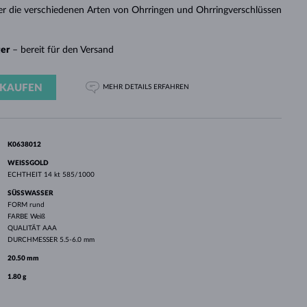
WEISSGOLD
ROSÉGOLD
WEISSGOLD
er die verschiedenen Arten von Ohrringen und Ohrringverschlüssen
DURCHSEHEN
ger
– bereit für den Versand
KAUFEN
MEHR DETAILS
ERFAHREN
K0638012
WEISSGOLD
ECHTHEIT
14 kt 585/1000
SÜSSWASSER
FORM
rund
FARBE
Weiß
QUALITÄT
AAA
DURCHMESSER
5.5-6.0 mm
20.50 mm
1.80 g