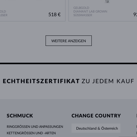
GELBGOLD
GOLD
DIAMANT LAB GROWN
518 €
9
SSER
SÜSSWASSER
WEITERE ANZEIGEN
ECHTHEITSZERTIFIKAT
ZU JEDEM KAUF
SCHMUCK
CHANGE COUNTRY
RINGGRÖSSEN UND ANPASSUNGEN
Deutschland & Österreich
KETTENGRÖSSEN UND -ARTEN