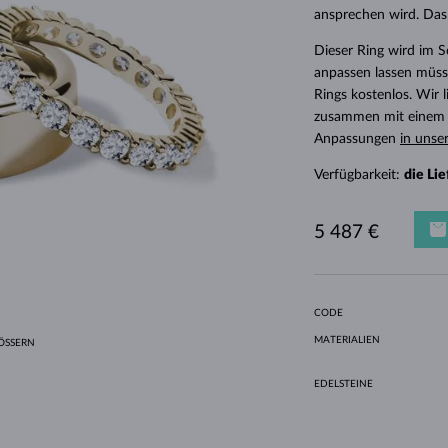
HALO-DESIGN
ORIGINELLE SETS
AMETHYSTE
EINZELOHRRINGE
EDELSTEINE
SÜSSWASSERPERLEN
LÜNETTENFASSUNG
FÜR DIE MUTTER
WEISSGOLD
MORGANITE
TOPASE
RUBINE
GESCHENKIDEEN
ansprechen wird. Das 
GELBGOLD
MAGNETISCHE HALSKETTEN
ROSÉGOLD
Dieser Ring wird im 
anpassen lassen müsse
ROSÉGOLD
GRAVIERBARER SCHMUCK
Rings kostenlos. Wir
LETNÍ VRSTVENÍ
zusammen mit einem E
Anpassungen
in unse
Verfügbarkeit:
die Li
5 487 €
CODE
MATERIALIEN
SSERN
EDELSTEINE