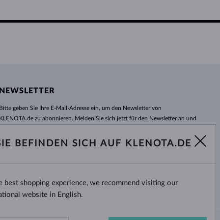
NEWSLETTER
Bitte geben Sie Ihre E-Mail-Adresse ein, um den Newsletter von
KLENOTA.de zu abonnieren. Melden Sie sich jetzt für den Newsletter an und
bleiben Sie auch in Zukunft informiert. So verpassen Sie keine Neuheit und
kein Sonderangebot mehr!
SIE BEFINDEN SICH AUF KLENOTA.DE
ABONNIEREN
he best shopping experience, we recommend visiting our
Ja, ich möchte interessante
Neuigkeiten per E-Mail erhalten.
ational website in English.