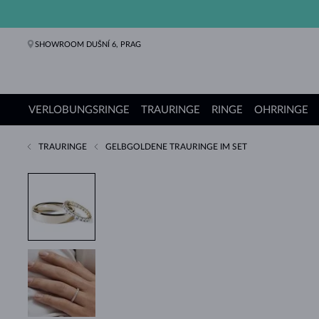
SHOWROOM DUŠNÍ 6, PRAG
VERLOBUNGSRINGE
TRAURINGE
RINGE
OHRRINGE
TRAURINGE
GELBGOLDENE TRAURINGE IM SET
Verlobungsringe
Trauringe
Ringe
Ohrringe
Ketten
Armbänder
Perlen
Schmuck
Geschenke
KLENOTA Kollektionen