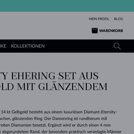
MEIN PROFIL
BLOG
WARENKORB
NKE
KOLLEKTIONEN
TY EHERING SET AUS
GELBGOLD
TANSANITE
TURMALINE
SAPHIRE
LD MIT GLÄNZENDEM
ROSÉGOLD
TOPASE
MOLDAVITE
SMARAGDE
TURMALINE
MINERALKETTEN
MOLDAVITE
ARMBÄNDER
KOLLEKTIONEN
SCHENKEN
RICHTIGEN
ANGEBOT
KLENOTA
SIMPLEN
PERLEN
SCHÖN
LIEBE
MOLDAVITE
PERLEN ANHÄNGER
MINERALIEN
 14 kt Gelbgold besteht aus einem luxuriösen Diamant-Eternity-
BABY-OHRRINGE
WEISSGOLD
HOCHZEITSSCHMUCK
ischen, glänzenden Ring. Der Damenring ist rundherum mit
DINGE
eiten Diamanten besetzt. Ergänzt wird er durch einen 4 mm
HOCHZEITSOHRRINGE
GELBGOLD
GELBGOLD
DURCHSEHEN
DURCHSEHEN
DURCHSEHEN
DURCHSEHEN
DURCHSEHEN
DURCHSEHEN
DURCHSEHEN
DURCHSEHEN
DURCHSEHEN
it abgerundetem Rand, der besonders praktisch veranlagte Männer