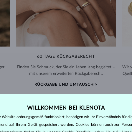
60 TAGE RÜCKGABERECHT
ger
Finden Sie Schmuck, der Sie ein Leben lang begleitet –
Wir 
mit unserem erweiterten Rückgaberecht.
Quell
RÜCKGABE UND UMTAUSCH >
WILLKOMMEN BEI KLENOTA
e Website ordnungsgemäß funktioniert, benötigen wir Ihr Einverständnis für di
DIAMANT
SCHMUCK
ehend auf Ihrem Gerät gespeichert werden. Cookies können auch zur Perso