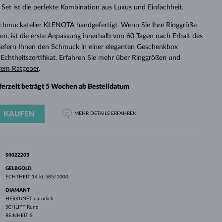
WEISSGOLD
ROSÉGOLD
WEISSGOLD
Set ist die perfekte Kombination aus Luxus und Einfachheit.
DURCHSEHEN
Schmuckatelier KLENOTA handgefertigt. Wenn Sie Ihre Ringgröße
n, ist die erste Anpassung innerhalb von 60 Tagen nach Erhalt des
 liefern Ihnen den Schmuck in einer eleganten Geschenkbox
chtheitszertifikat. Erfahren Sie mehr über Ringgrößen und
rem Ratgeber
.
eferzeit beträgt 5 Wochen ab Bestelldatum
KAUFEN
MEHR DETAILS
ERFAHREN
S0022203
GELBGOLD
ECHTHEIT
14 kt 585/1000
DIAMANT
HERKUNFT
natürlich
SCHLIFF
Rund
REINHEIT
SI