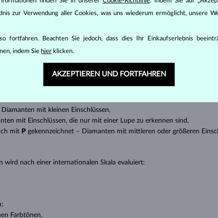
nformationen finden Sie in unserer
Cookie-Richtlinie
. Indem Sie auf „Akzept
den zunächst die grundsätzlichen Parameter bewertet - die sogenannte
ändnis zur Verwendung aller Cookies, was uns wiederum ermöglicht, unsere We
inen wesentlichen Einfluss auf den Preis eines Diamanten.
ten seinen strahlenden Glanz. Der beliebteste Schliff ein Rundschliff, d
o fortfahren. Beachten Sie jedoch, dass dies Ihr Einkaufserlebnis beeint
t gebracht werden kann, z.B. Marquise, Baguette, Herz, Tropfen, Oval ode
nen, indem Sie
hier
klicken.
ingen
).
nannter “Einschlüsse” oder innerer Unreinheiten eines Diamanten bestimm
AKZEPTIEREN UND FORTFAHREN
transparente Diamanten ohne Einschlüsse,
ncluded) – Diamanten mit sehr kleinen Einschlüssen,
 – Diamanten mit kleinen Einschlüssen,
anten mit Einschlüssen, die nur mit einer Lupe zu erkennen sind,
uch mit
P
gekennzeichnet – Diamanten mit mittleren oder größeren Einsc
 wird nach einer internationalen Skala evaluiert:
n;
nen Farbtönen.