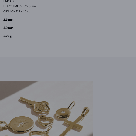
FARBE
G
DURCHMESSER
2.5 mm
GEWICHT
1.440 ct
2.5 mm
4.0 mm
5.95 g