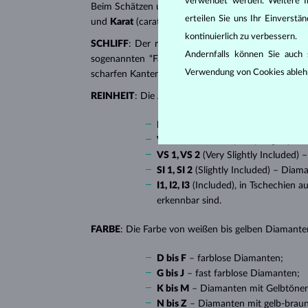
verwendet werden. Weitere I
Beim Schätzen und Zertifizieren von
Diamanten
wer
erteilen Sie uns Ihr Einverst
und
Karat
(carat). All diese Eigenschaften haben e
kontinuierlich zu verbessern.
SCHLIFF
: Der richtige Schliff verleiht dem Diaman
Andernfalls können Sie auch s
sogenannten “Fantasieschliffen”, in die ein Diaman
Verwendung von Cookies ableh
scharfen Kanten, besonders beliebt bei
Verlobungsr
REINHEIT
: Die Anzahl, Größe und Verteilung soge
IF
(Internally Flawless) – absolut 
VVS 1, VVS 2
(Very Very Slightly I
VS 1, VS 2
(Very Slightly Included)
SI 1, SI 2
(Slightly Included) – Diam
I1, I2, I3
(Included), in Tschechien a
erkennbar sind.
FARBE
: Die Farbe von weißen bis gelben Diamanten
D bis F
– farblose Diamanten;
G bis J
– fast farblose Diamanten;
K bis M
– Diamanten mit Gelbtöne
N bis Z
– Diamanten mit gelb-brau