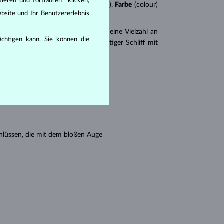
ieren und fortfahren“ klicken,
n
4Cs
:
Schliff
(cut),
Reinheit
(clarity),
Farbe
(colour)
bsite und Ihr Benutzererlebnis
er
Brillantschliff
. Es gibt aber auch eine Vielzahl an
rächtigen kann. Sie können die
r Princess (ein drei- oder vierseitiger Schliff mit
en seine Reinheit:
hlüssen, die mit dem bloßen Auge