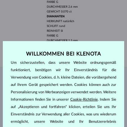
FARBE
G
DURCHMESSER
2.6 mm
GEWICHT
0.070 ct
DIAMANTEN
HERKUNFT
natürlich
SCHLIFF
rund
REINHEIT
SI
FARBE
G
DURCHMESSER
1.3 mm
GEWICHT
0.150 ct
WILLKOMMEN BEI KLENOTA
GEWICHT
2.40 g
Um sicherzustellen, dass unsere Website ordnungsgemäß
funktioniert, benötigen wir Ihr Einverständnis für die
Verwendung von Cookies, d. h. kleine Dateien, die vorübergehend
SCHMUCK AUS DEM
KLENOTA ATELIER
auf Ihrem Gerät gespeichert werden. Cookies können auch zur
Personalisierung von Werbeanzeigen verwendet werden. Weitere
Informationen finden Sie in unserer
Cookie-Richtlinie
. Indem Sie
auf „Akzeptieren und fortfahren“ klicken, erteilen Sie uns Ihr
Einverständnis zur Verwendung aller Cookies, was uns wiederum
ermöglicht, unsere Website und Ihr Benutzererlebnis