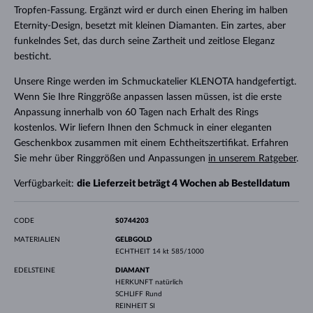
Tropfen-Fassung. Ergänzt wird er durch einen Ehering im halben
Eternity-Design, besetzt mit kleinen Diamanten. Ein zartes, aber
funkelndes Set, das durch seine Zartheit und zeitlose Eleganz
besticht.
Unsere Ringe werden im Schmuckatelier KLENOTA handgefertigt.
Wenn Sie Ihre Ringgröße anpassen lassen müssen, ist die erste
Anpassung innerhalb von 60 Tagen nach Erhalt des Rings
kostenlos. Wir liefern Ihnen den Schmuck in einer eleganten
Geschenkbox zusammen mit einem Echtheitszertifikat. Erfahren
Sie mehr über Ringgrößen und Anpassungen
in unserem Ratgeber
.
Verfügbarkeit:
die Lieferzeit beträgt 4 Wochen ab Bestelldatum
CODE
S0744203
MATERIALIEN
GELBGOLD
ECHTHEIT
14 kt 585/1000
EDELSTEINE
DIAMANT
HERKUNFT
natürlich
SCHLIFF
Rund
REINHEIT
SI