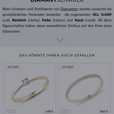
DIAMANT
SCHMUCK
Beim Schätzen und Zertifizieren von
Diamanten
werden zunächst die
grundsätzlichen Parameter bewertet - die sogenannten
4Cs
:
Schliff
(cut),
Reinheit
(clarity),
Farbe
(colour) und
Karat
(carat). All diese
Eigenschaften haben einen wesentlichen Einfluss auf den Preis eines
Diamanten.
DAS KÖNNTE IHNEN AUCH GEFALLEN
AUF LAGER
AUF LAGER
GELBGOLD
GELBGOLD
648 €
866 €
DIAMANT
DIAMANT