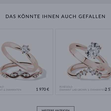
DAS KÖNNTE IHNEN AUCH GEFALLEN
OLD
ROSÉGOLD
1 970 €
2 5
NT & DIAMANTEN
DIAMANT LAB GROWN & DIAMANTEN
WEITERE ANZEIGEN