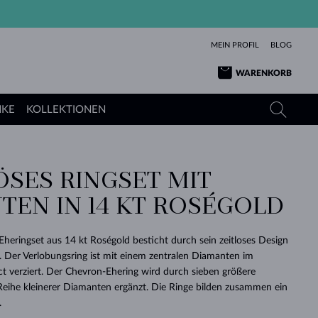
MEIN PROFIL
BLOG
WARENKORB
NKE
KOLLEKTIONEN
ÖSES RINGSET MIT
GELBGOLD
TANSANITE
TURMALINE
SAPHIRE
TEN IN 14 KT ROSÉGOLD
ROSÉGOLD
TOPASE
MOLDAVITE
SMARAGDE
TURMALINE
MINERALKETTEN
MOLDAVITE
heringset aus 14 kt Roségold besticht durch sein zeitloses Design
ARMBÄNDER
KOLLEKTIONEN
SCHENKEN
RICHTIGEN
ANGEBOT
KLENOTA
SIMPLEN
PERLEN
SCHÖN
LIEBE
ls. Der Verlobungsring ist mit einem zentralen Diamanten im
MOLDAVITE
PERLEN ANHÄNGER
MINERALIEN
ct verziert. Der Chevron-Ehering wird durch sieben größere
BABY-OHRRINGE
WEISSGOLD
HOCHZEITSSCHMUCK
DINGE
eihe kleinerer Diamanten ergänzt. Die Ringe bilden zusammen ein
.
HOCHZEITSOHRRINGE
GELBGOLD
GELBGOLD
DURCHSEHEN
DURCHSEHEN
DURCHSEHEN
DURCHSEHEN
DURCHSEHEN
DURCHSEHEN
DURCHSEHEN
DURCHSEHEN
DURCHSEHEN