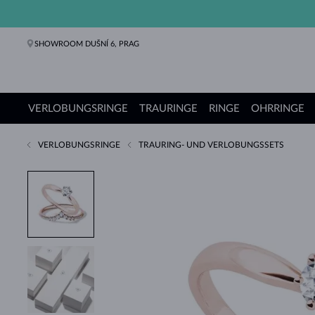
SHOWROOM DUŠNÍ 6, PRAG
VERLOBUNGSRINGE
TRAURINGE
RINGE
OHRRINGE
VERLOBUNGSRINGE
TRAURING- UND VERLOBUNGSSETS
Verlobungsringe
Trauringe
Ringe
Ohrringe
Ketten
Armbänder
Perlen
Schmuck
Geschenke
KLENOTA Kollektionen