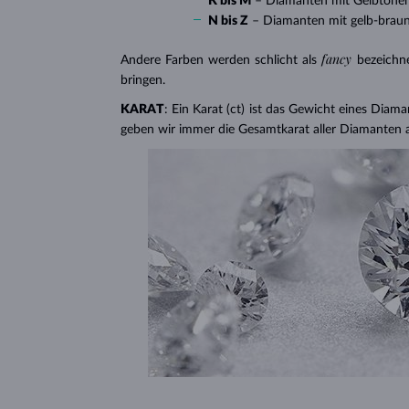
K bis M
– Diamanten mit Gelbtöne
N bis Z
– Diamanten mit gelb-brau
fancy
Andere Farben werden schlicht als
bezeichn
bringen.
KARAT
: Ein Karat (ct) ist das Gewicht eines Diama
geben wir immer die Gesamtkarat aller Diamanten 