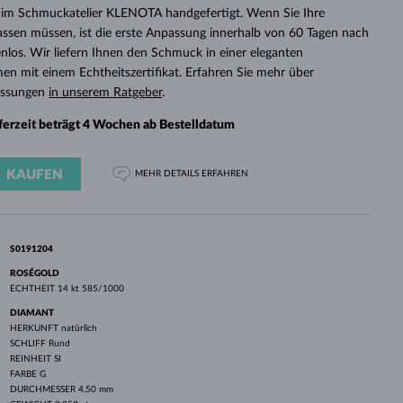
WEISSGOLD
ROSÉGOLD
WEISSGOLD
im Schmuckatelier KLENOTA handgefertigt. Wenn Sie Ihre
DURCHSEHEN
assen müssen, ist die erste Anpassung innerhalb von 60 Tagen nach
enlos. Wir liefern Ihnen den Schmuck in einer eleganten
 mit einem Echtheitszertifikat. Erfahren Sie mehr über
assungen
in unserem Ratgeber
.
eferzeit beträgt 4 Wochen ab Bestelldatum
KAUFEN
MEHR DETAILS
ERFAHREN
S0191204
ROSÉGOLD
ECHTHEIT
14 kt 585/1000
DIAMANT
HERKUNFT
natürlich
SCHLIFF
Rund
REINHEIT
SI
FARBE
G
DURCHMESSER
4.50 mm