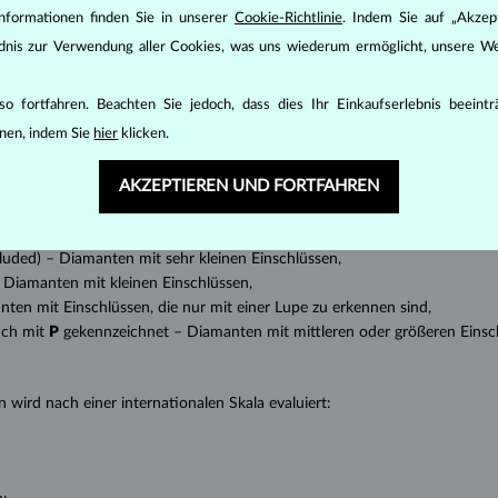
DIAMANT
SCHMUCK
nformationen finden Sie in unserer
Cookie-Richtlinie
. Indem Sie auf „Akzept
den zunächst die grundsätzlichen Parameter bewertet - die sogenannte
ändnis zur Verwendung aller Cookies, was uns wiederum ermöglicht, unsere We
inen wesentlichen Einfluss auf den Preis eines Diamanten.
ten seinen strahlenden Glanz. Der beliebteste Schliff ein Rundschliff, d
o fortfahren. Beachten Sie jedoch, dass dies Ihr Einkaufserlebnis beeint
t gebracht werden kann, z.B. Marquise, Baguette, Herz, Tropfen, Oval ode
nen, indem Sie
hier
klicken.
ingen
).
AKZEPTIEREN UND FORTFAHREN
nannter “Einschlüsse” oder innerer Unreinheiten eines Diamanten bestimm
transparente Diamanten ohne Einschlüsse,
ncluded) – Diamanten mit sehr kleinen Einschlüssen,
 – Diamanten mit kleinen Einschlüssen,
anten mit Einschlüssen, die nur mit einer Lupe zu erkennen sind,
uch mit
P
gekennzeichnet – Diamanten mit mittleren oder größeren Einsc
 wird nach einer internationalen Skala evaluiert: