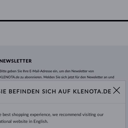
NEWSLETTER
Bitte geben Sie Ihre E-Mail-Adresse ein, um den Newsletter von
KLENOTA.de zu abonnieren. Melden Sie sich jetzt für den Newsletter an und
bleiben Sie auch in Zukunft informiert. So verpassen Sie keine Neuheit und
kein Sonderangebot mehr!
SIE BEFINDEN SICH AUF KLENOTA.DE
ABONNIEREN
he best shopping experience, we recommend visiting our
Ja, ich möchte interessante
Neuigkeiten per E-Mail erhalten.
ational website in English.