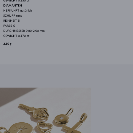
GEWICHT
0.350 ct
DIAMANTEN
HERKUNFT
natürlich
SCHLIFF
rund
REINHEIT
SI
FARBE
G
DURCHMESSER
0.80-2.00 mm
GEWICHT
0.170 ct
3.10 g