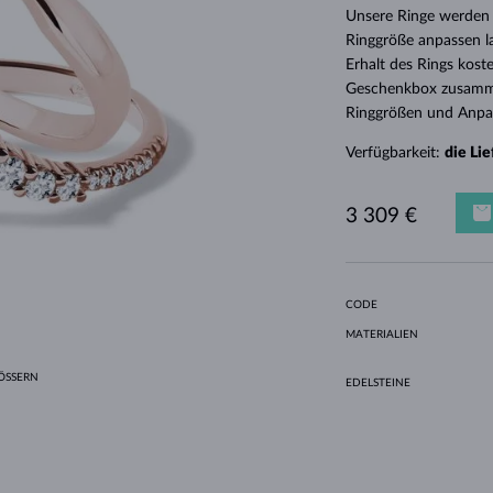
HALO-DESIGN
ORIGINELLE SETS
AMETHYSTE
EINZELOHRRINGE
EDELSTEINE
SÜSSWASSERPERLEN
LÜNETTENFASSUNG
FÜR DIE MUTTER
WEISSGOLD
MORGANITE
TOPASE
RUBINE
GESCHENKIDEEN
Unsere Ringe werden 
Ringgröße anpassen l
GELBGOLD
MAGNETISCHE HALSKETTEN
ROSÉGOLD
Erhalt des Rings kost
ROSÉGOLD
GRAVIERBARER SCHMUCK
Geschenkbox zusammen
Ringgrößen und Anp
LETNÍ VRSTVENÍ
Verfügbarkeit:
die Li
3 309 €
CODE
MATERIALIEN
SSERN
EDELSTEINE