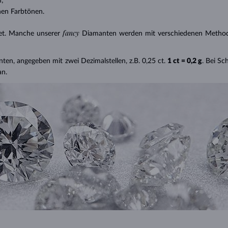
n;
nen Farbtönen.
fancy
et. Manche unserer
Diamanten werden mit verschiedenen Methode
nten, angegeben mit zwei Dezimalstellen, z.B. 0,25 ct.
1 ct = 0,2 g
. Bei S
an.