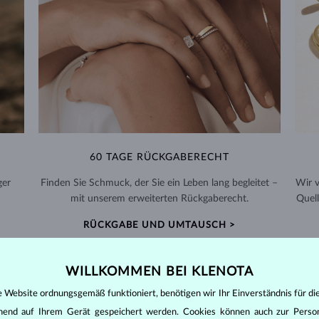
60 TAGE RÜCKGABERECHT
ger
Finden Sie Schmuck, der Sie ein Leben lang begleitet –
Wir 
mit unserem erweiterten Rückgaberecht.
Quell
RÜCKGABE UND UMTAUSCH >
WILLKOMMEN BEI KLENOTA
e Website ordnungsgemäß funktioniert, benötigen wir Ihr Einverständnis für di
ehend auf Ihrem Gerät gespeichert werden. Cookies können auch zur Perso