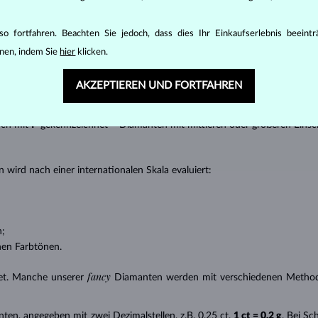
ingen
).
nannter “Einschlüsse” oder innerer Unreinheiten eines Diamanten bestimm
o fortfahren. Beachten Sie jedoch, dass dies Ihr Einkaufserlebnis beeint
nen, indem Sie
hier
klicken.
transparente Diamanten ohne Einschlüsse,
ncluded) – Diamanten mit sehr kleinen Einschlüssen,
AKZEPTIEREN UND FORTFAHREN
 – Diamanten mit kleinen Einschlüssen,
anten mit Einschlüssen, die nur mit einer Lupe zu erkennen sind,
uch mit
P
gekennzeichnet – Diamanten mit mittleren oder größeren Einsc
 wird nach einer internationalen Skala evaluiert:
n;
nen Farbtönen.
fancy
et. Manche unserer
Diamanten werden mit verschiedenen Methode
nten, angegeben mit zwei Dezimalstellen, z.B. 0,25 ct.
1 ct = 0,2 g
. Bei S