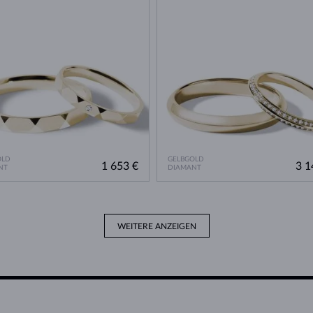
OLD
GELBGOLD
1 653 €
3 1
NT
DIAMANT
WEITERE ANZEIGEN