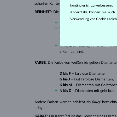
scharfen Kanten, besonders beliebt bei
Verlobungsr
kontinuierlich zu verbessern.
REINHEIT
: Die Anzahl, Größe und Verteilung soge
Andernfalls können Sie auch s
Verwendung von Cookies ableh
IF
(Internally Flawless) – absolut 
VVS 1, VVS 2
(Very Very Slightly I
VS 1, VS 2
(Very Slightly Included)
SI 1, SI 2
(Slightly Included) – Diam
I1, I2, I3
(Included), in Tschechien a
erkennbar sind.
FARBE
: Die Farbe von weißen bis gelben Diamanten
D bis F
– farblose Diamanten;
G bis J
– fast farblose Diamanten;
K bis M
– Diamanten mit Gelbtöne
N bis Z
– Diamanten mit gelb-brau
fancy
Andere Farben werden schlicht als
bezeichn
bringen.
KARAT
: Ein Karat (ct) ist das Gewicht eines Diama