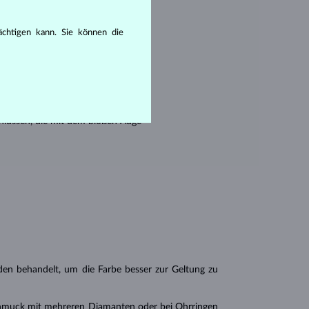
en seine Reinheit:
rächtigen kann. Sie können die
hlüssen, die mit dem bloßen Auge
n behandelt, um die Farbe besser zur Geltung zu
chmuck mit mehreren Diamanten oder bei
Ohrringen