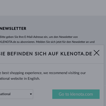
NEWSLETTER
Bitte geben Sie Ihre E-Mail-Adresse ein, um den Newsletter von
KLENOTA.de zu abonnieren. Melden Sie sich jetzt für den Newsletter an und
bleiben Sie auch in Zukunft informiert. So verpassen Sie keine Neuheit und
kein Sonderangebot mehr!
SIE BEFINDEN SICH AUF KLENOTA.DE
ABONNIEREN
he best shopping experience, we recommend visiting our
Ja, ich möchte interessante
Neuigkeiten per E-Mail erhalten.
ational website in English.
Go to klenota.com