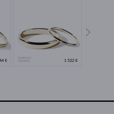
GELBGOLD
GELBGOLD
44 €
1 522 €
DIAMANT
DIAMANT