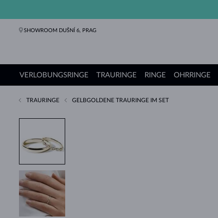
SHOWROOM DUŠNÍ 6, PRAG
VERLOBUNGSRINGE
TRAURINGE
RINGE
OHRRINGE
TRAURINGE
GELBGOLDENE TRAURINGE IM SET
Verlobungsringe
Trauringe
Ringe
Ohrringe
Ketten
Armbänder
Perlen
Schmuck
Geschenke
KLENOTA Kollektionen