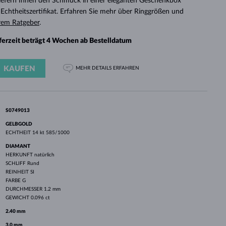
 liefern Ihnen den Schmuck in einer eleganten Geschenkbox
WEISSGOLD
ROSÉGOLD
WEISSGOLD
chtheitszertifikat. Erfahren Sie mehr über Ringgrößen und
DURCHSEHEN
rem Ratgeber
.
eferzeit beträgt 4 Wochen ab Bestelldatum
KAUFEN
MEHR DETAILS
ERFAHREN
S0749013
GELBGOLD
ECHTHEIT
14 kt 585/1000
DIAMANT
HERKUNFT
natürlich
SCHLIFF
Rund
REINHEIT
SI
FARBE
G
DURCHMESSER
1.2 mm
GEWICHT
0.096 ct
2.40 mm
3.0 mm