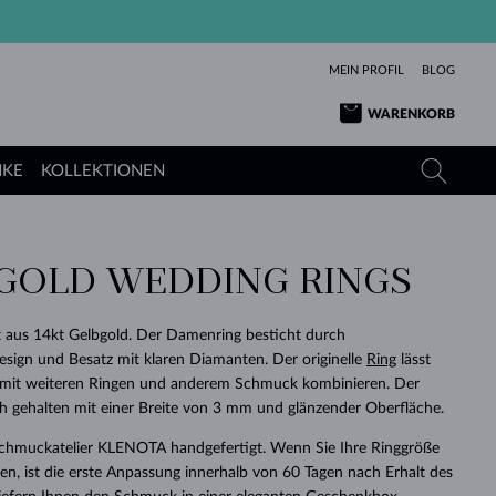
MEIN PROFIL
BLOG
WARENKORB
NKE
KOLLEKTIONEN
 GOLD WEDDING RINGS
GELBGOLD
TANSANITE
TURMALINE
SAPHIRE
ROSÉGOLD
TOPASE
MOLDAVITE
SMARAGDE
 aus 14kt Gelbgold. Der Damenring besticht durch
sign und Besatz mit klaren Diamanten. Der originelle
Ring
lässt
TURMALINE
MINERALKETTEN
MOLDAVITE
 mit weiteren Ringen und anderem Schmuck kombinieren. Der
ARMBÄNDER
KOLLEKTIONEN
SCHENKEN
RICHTIGEN
ANGEBOT
KLENOTA
SIMPLEN
PERLEN
SCHÖN
LIEBE
MOLDAVITE
PERLEN ANHÄNGER
MINERALIEN
sch gehalten mit einer Breite von 3 mm und glänzender Oberfläche.
BABY-OHRRINGE
WEISSGOLD
HOCHZEITSSCHMUCK
DINGE
Schmuckatelier KLENOTA handgefertigt. Wenn Sie Ihre Ringgröße
n, ist die erste Anpassung innerhalb von 60 Tagen nach Erhalt des
HOCHZEITSOHRRINGE
GELBGOLD
GELBGOLD
DURCHSEHEN
DURCHSEHEN
DURCHSEHEN
DURCHSEHEN
DURCHSEHEN
DURCHSEHEN
DURCHSEHEN
DURCHSEHEN
DURCHSEHEN