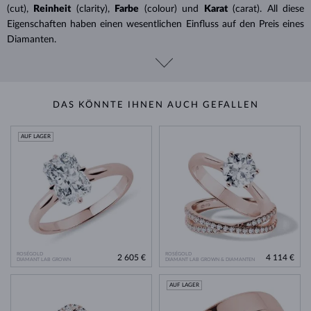
(cut),
Reinheit
(clarity),
Farbe
(colour) und
Karat
(carat). All diese
Eigenschaften haben einen wesentlichen Einfluss auf den Preis eines
Diamanten.
DAS KÖNNTE IHNEN AUCH GEFALLEN
AUF LAGER
ROSÉGOLD
ROSÉGOLD
2 605 €
4 114 €
DIAMANT LAB GROWN
DIAMANT LAB GROWN & DIAMANTEN
AUF LAGER