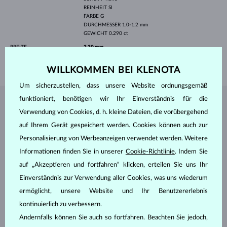
REINHEIT
SI
FARBE
G
DURCHMESSER
1.0-1.2 mm
GEWICHT
0.290 ct
BREITE
2.30 mm
GEWICHT
2.90 g
WILLKOMMEN BEI KLENOTA
Um sicherzustellen, dass unsere Website ordnungsgemäß
funktioniert, benötigen wir Ihr Einverständnis für die
SCHMUCK AUS DEM
KLENOTA ATELIER
Verwendung von Cookies, d. h. kleine Dateien, die vorübergehend
auf Ihrem Gerät gespeichert werden. Cookies können auch zur
Personalisierung von Werbeanzeigen verwendet werden. Weitere
Informationen finden Sie in unserer
Cookie-Richtlinie
. Indem Sie
auf „Akzeptieren und fortfahren“ klicken, erteilen Sie uns Ihr
Einverständnis zur Verwendung aller Cookies, was uns wiederum
ermöglicht, unsere Website und Ihr Benutzererlebnis
kontinuierlich zu verbessern.
Andernfalls können Sie auch so fortfahren. Beachten Sie jedoch,