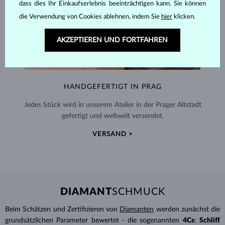
dass dies Ihr Einkaufserlebnis beeinträchtigen kann. Sie können
die Verwendung von Cookies ablehnen, indem Sie
hier
klicken.
AKZEPTIEREN UND FORTFAHREN
HANDGEFERTIGT IN PRAG
Jedes Stück wird in unserem Atelier in der Prager Altstadt
gefertigt und weltweit versendet.
VERSAND >
DIAMANT
SCHMUCK
Beim Schätzen und Zertifizieren von
Diamanten
werden zunächst die
grundsätzlichen Parameter bewertet - die sogenannten
4Cs
:
Schliff