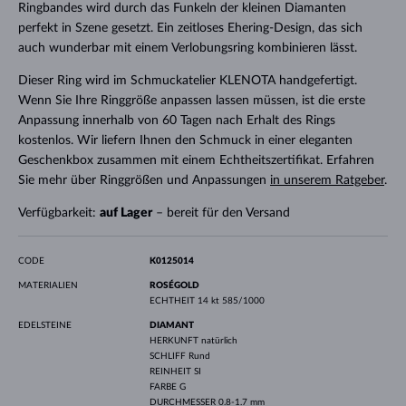
Ringbandes wird durch das Funkeln der kleinen Diamanten
perfekt in Szene gesetzt. Ein zeitloses Ehering-Design, das sich
auch wunderbar mit einem Verlobungsring kombinieren lässt.
Dieser Ring wird im Schmuckatelier KLENOTA handgefertigt.
Wenn Sie Ihre Ringgröße anpassen lassen müssen, ist die erste
Anpassung innerhalb von 60 Tagen nach Erhalt des Rings
kostenlos. Wir liefern Ihnen den Schmuck in einer eleganten
Geschenkbox zusammen mit einem Echtheitszertifikat. Erfahren
Sie mehr über Ringgrößen und Anpassungen
in unserem Ratgeber
.
Verfügbarkeit:
auf Lager
– bereit für den Versand
CODE
K0125014
MATERIALIEN
ROSÉGOLD
ECHTHEIT
14 kt 585/1000
EDELSTEINE
DIAMANT
HERKUNFT
natürlich
SCHLIFF
Rund
REINHEIT
SI
FARBE
G
DURCHMESSER
0.8-1.7 mm