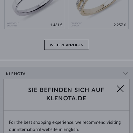
WEISSGOLD
GELBGOLD
1 431 €
2 257 €
DIAMANT
DIAMANT
WEITERE ANZEIGEN
KLENOTA
KONTAKTINFORMATIONEN
EINKAUF
SIE BEFINDEN SICH AUF
SHOWROOM
KLENOTA.DE
ZAHLUNG UND VERSAND
ÜBER UNS
SCHMUCK
RÜCKGABE UND UMTAUSCH
PRESSE
RINGGRÖSSEN UND ANPASSUNGEN
REKLAMATION
IMPRESSUM
CHANGE COUNTRY
For the best shopping experience, we recommend visiting
KETTENGRÖSSEN UND -ARTEN
TRAURINGE AUSWÄHLEN
BLOG
our international website in English.
ARMBANDGRÖSSEN
ECHTHEITSZERTIFIKATE
Deutschland & Österreich