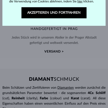
die Verwendung von Cookies ablehnen, indem Sie
hier
klicken.
AKZEPTIEREN UND FORTFAHREN
HANDGEFERTIGT IN PRAG
Jedes Stück wird in unserem Atelier in der Prager Altstadt
gefertigt und weltweit versendet.
VERSAND >
DIAMANT
SCHMUCK
Beim Schätzen und Zertifizieren von
Diamanten
werden zunächst die
grundsätzlichen Parameter bewertet - die sogenannten
4Cs
:
Schliff
(cut),
Reinheit
(clarity),
Farbe
(colour) und
Karat
(carat). All diese
Eigenschaften haben einen wesentlichen Einfluss auf den Preis eines