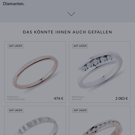
Diamanten.
DAS KÖNNTE IHNEN AUCH GEFALLEN
AUF LAGER
AUF LAGER
ROSÉGOLD
WEISSGOLD
474 €
2 083 €
OHNE EDELSTEIN
DIAMANT
AUF LAGER
AUF LAGER