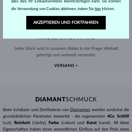
dass dies Ihr Einkaufserlebnis beeinträchtigen kann. Sie können
die Verwendung von Cookies ablehnen, indem Sie
hier
klicken.
AKZEPTIEREN UND FORTFAHREN
HANDGEFERTIGT IN PRAG
Jedes Stück wird in unserem Atelier in der Prager Altstadt
gefertigt und weltweit versendet.
VERSAND >
DIAMANT
SCHMUCK
Beim Schätzen und Zertifizieren von
Diamanten
werden zunächst die
grundsätzlichen Parameter bewertet - die sogenannten
4Cs
:
Schliff
(cut),
Reinheit
(clarity),
Farbe
(colour) und
Karat
(carat). All diese
Eigenschaften haben einen wesentlichen Einfluss auf den Preis eines