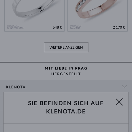
WEISSGOLD
ROSÉGOLD
648 €
2 170 €
OHNE EDELSTEIN
DIAMANT
WEITERE ANZEIGEN
MIT LIEBE IN PRAG
HERGESTELLT
KLENOTA
KONTAKTINFORMATIONEN
EINKAUF
SIE BEFINDEN SICH AUF
SHOWROOM
KLENOTA.DE
ZAHLUNG UND VERSAND
ÜBER UNS
SCHMUCK
RÜCKGABE UND UMTAUSCH
PRESSE
RINGGRÖSSEN UND ANPASSUNGEN
REKLAMATION
IMPRESSUM