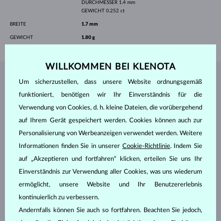
DURCHMESSER
1.4 mm
GEWICHT
0.252 ct
BREITE
1.7 mm
GEWICHT
1.80 g
WILLKOMMEN BEI KLENOTA
SCHMUCK AUS DEM
KLENOTA ATELIER
Um sicherzustellen, dass unsere Website ordnungsgemäß
funktioniert, benötigen wir Ihr Einverständnis für die
Verwendung von Cookies, d. h. kleine Dateien, die vorübergehend
auf Ihrem Gerät gespeichert werden. Cookies können auch zur
Personalisierung von Werbeanzeigen verwendet werden. Weitere
Informationen finden Sie in unserer
Cookie-Richtlinie
. Indem Sie
auf „Akzeptieren und fortfahren“ klicken, erteilen Sie uns Ihr
Einverständnis zur Verwendung aller Cookies, was uns wiederum
ermöglicht, unsere Website und Ihr Benutzererlebnis
kontinuierlich zu verbessern.
Andernfalls können Sie auch so fortfahren. Beachten Sie jedoch,