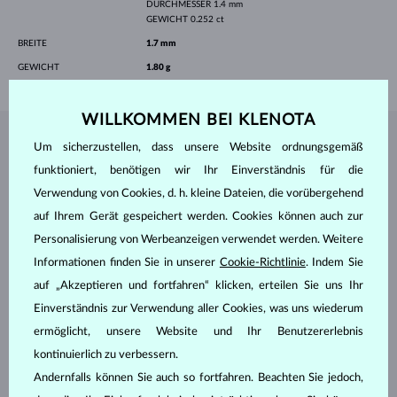
DURCHMESSER
1.4 mm
GEWICHT
0.252 ct
BREITE
1.7 mm
GEWICHT
1.80 g
WILLKOMMEN BEI KLENOTA
SCHMUCK AUS DEM
KLENOTA ATELIER
Um sicherzustellen, dass unsere Website ordnungsgemäß
funktioniert, benötigen wir Ihr Einverständnis für die
Verwendung von Cookies, d. h. kleine Dateien, die vorübergehend
auf Ihrem Gerät gespeichert werden. Cookies können auch zur
Personalisierung von Werbeanzeigen verwendet werden. Weitere
Informationen finden Sie in unserer
Cookie-Richtlinie
. Indem Sie
auf „Akzeptieren und fortfahren“ klicken, erteilen Sie uns Ihr
Einverständnis zur Verwendung aller Cookies, was uns wiederum
ermöglicht, unsere Website und Ihr Benutzererlebnis
kontinuierlich zu verbessern.
Andernfalls können Sie auch so fortfahren. Beachten Sie jedoch,