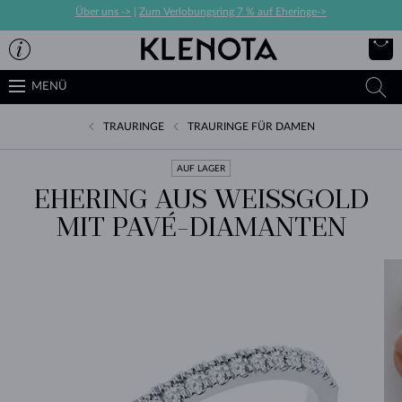
Über uns ->
|
Zum Verlobungsring 7 % auf Eheringe->
MENÜ
TRAURINGE
TRAURINGE FÜR DAMEN
AUF LAGER
EHERING AUS WEISSGOLD M
IT PAVÉ-DIAMANTEN