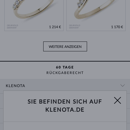
GELBGOLD
GELBGOLD
1 214 €
1 170 €
DIAMANT
DIAMANT
WEITERE ANZEIGEN
60 TAGE
RÜCKGABERECHT
KLENOTA
KONTAKTINFORMATIONEN
EINKAUF
SIE BEFINDEN SICH AUF
SHOWROOM
KLENOTA.DE
ZAHLUNG UND VERSAND
ÜBER UNS
SCHMUCK
RÜCKGABE UND UMTAUSCH
PRESSE
RINGGRÖSSEN UND ANPASSUNGEN
REKLAMATION
IMPRESSUM