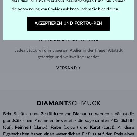
dass dies Ihr Einkaufserlebnis beeinträchtigen kann. Sie können
die Verwendung von Cookies ablehnen, indem Sie
hier
klicken.
AKZEPTIEREN UND FORTFAHREN
HANDGEFERTIGT IN PRAG
Jedes Stück wird in unserem Atelier in der Prager Altstadt
gefertigt und weltweit versendet.
VERSAND >
DIAMANT
SCHMUCK
Beim Schätzen und Zertifizieren von
Diamanten
werden zunächst die
grundsätzlichen Parameter bewertet - die sogenannten
4Cs
:
Schliff
(cut),
Reinheit
(clarity),
Farbe
(colour) und
Karat
(carat). All diese
Eigenschaften haben einen wesentlichen Einfluss auf den Preis eines