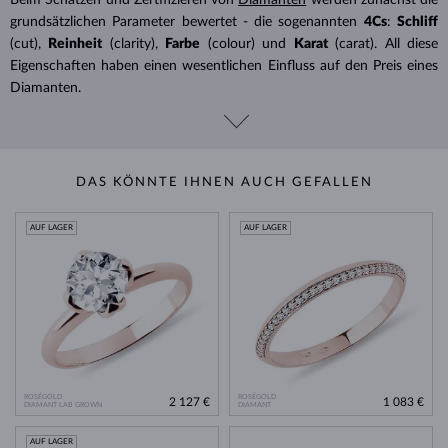
grundsätzlichen Parameter bewertet - die sogenannten
4Cs
:
Schliff
(cut),
Reinheit
(clarity),
Farbe
(colour) und
Karat
(carat). All diese
Eigenschaften haben einen wesentlichen Einfluss auf den Preis eines
Diamanten.
DAS KÖNNTE IHNEN AUCH GEFALLEN
AUF LAGER
AUF LAGER
ROSÉGOLD
ROSÉGOLD
2 127 €
1 083 €
DIAMANT LAB GROWN
DIAMANT
AUF LAGER