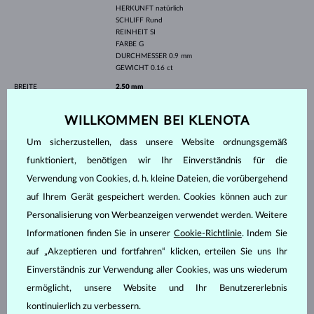
HERKUNFT
natürlich
SCHLIFF
Rund
REINHEIT
SI
FARBE
G
DURCHMESSER
0.9 mm
GEWICHT
0.16 ct
BREITE
2.50 mm
GEWICHT
2.20 g
WILLKOMMEN BEI KLENOTA
Um sicherzustellen, dass unsere Website ordnungsgemäß
funktioniert, benötigen wir Ihr Einverständnis für die
SCHMUCK AUS DEM
KLENOTA ATELIER
Verwendung von Cookies, d. h. kleine Dateien, die vorübergehend
auf Ihrem Gerät gespeichert werden. Cookies können auch zur
Personalisierung von Werbeanzeigen verwendet werden. Weitere
Informationen finden Sie in unserer
Cookie-Richtlinie
. Indem Sie
auf „Akzeptieren und fortfahren“ klicken, erteilen Sie uns Ihr
Einverständnis zur Verwendung aller Cookies, was uns wiederum
ermöglicht, unsere Website und Ihr Benutzererlebnis
kontinuierlich zu verbessern.