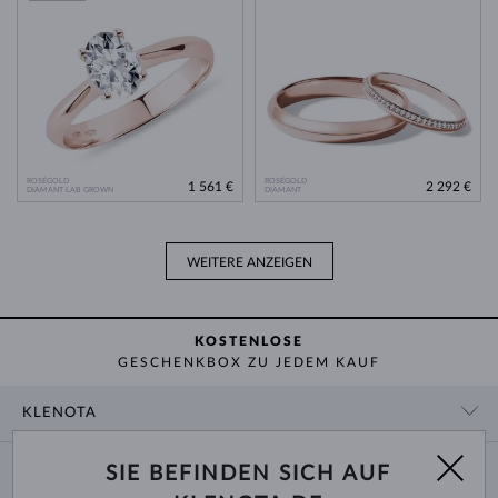
ROSÉGOLD
ROSÉGOLD
1 561 €
2 292 €
DIAMANT LAB GROWN
DIAMANT
WEITERE ANZEIGEN
KOSTENLOSE
GESCHENKBOX ZU JEDEM KAUF
KLENOTA
KONTAKTINFORMATIONEN
EINKAUF
SIE BEFINDEN SICH AUF
SHOWROOM