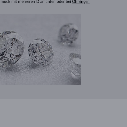
chmuck mit mehreren Diamanten oder bei
Ohrringen