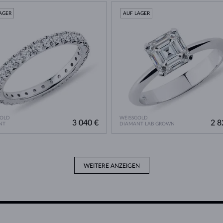
AGER
AUF LAGER
GOLD
WEISSGOLD
3 040 €
2 8
NT
DIAMANT LAB GROWN
WEITERE ANZEIGEN