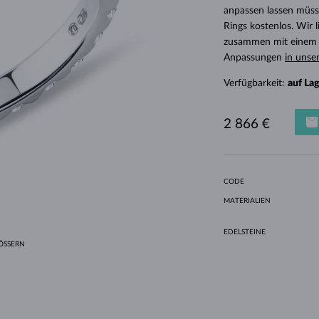
HALO-DESIGN
ORIGINELLE SETS
AMETHYSTE
EINZELOHRRINGE
EDELSTEINE
SÜSSWASSERPERLEN
LÜNETTENFASSUNG
FÜR DIE MUTTER
WEISSGOLD
MORGANITE
TOPASE
RUBINE
GESCHENKIDEEN
anpassen lassen müsse
Rings kostenlos. Wir
GELBGOLD
MAGNETISCHE HALSKETTEN
ROSÉGOLD
zusammen mit einem E
ROSÉGOLD
GRAVIERBARER SCHMUCK
Anpassungen
in unse
LETNÍ VRSTVENÍ
Verfügbarkeit:
auf La
2 866 €
CODE
MATERIALIEN
EDELSTEINE
SSERN