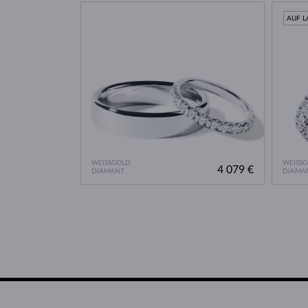
AUF L
WEISSGOLD
WEISS
4 079 €
DIAMANT
DIAMA