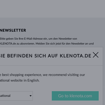
NEWSLETTER
Bitte geben Sie Ihre E-Mail-Adresse ein, um den Newsletter von
KLENOTA.de zu abonnieren. Melden Sie sich jetzt für den Newsletter an und
bleiben Sie auch in Zukunft informiert. So verpassen Sie keine Neuheit und
kein Sonderangebot mehr!
SIE BEFINDEN SICH AUF KLENOTA.DE
ABONNIEREN
he best shopping experience, we recommend visiting our
Ja, ich möchte interessante
Neuigkeiten per E-Mail erhalten.
ational website in English.
Go to klenota.com