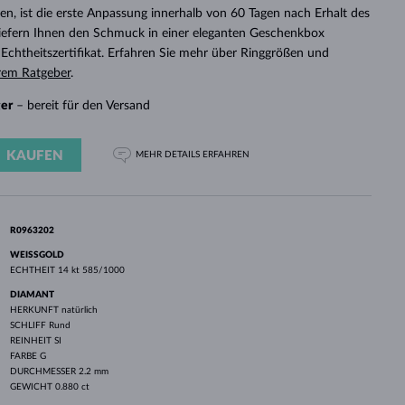
WEISSGOLD
ROSÉGOLD
WEISSGOLD
n, ist die erste Anpassung innerhalb von 60 Tagen nach Erhalt des
DURCHSEHEN
 liefern Ihnen den Schmuck in einer eleganten Geschenkbox
chtheitszertifikat. Erfahren Sie mehr über Ringgrößen und
rem Ratgeber
.
ger
– bereit für den Versand
KAUFEN
MEHR DETAILS
ERFAHREN
R0963202
WEISSGOLD
ECHTHEIT
14 kt 585/1000
DIAMANT
HERKUNFT
natürlich
SCHLIFF
Rund
REINHEIT
SI
FARBE
G
DURCHMESSER
2.2 mm
GEWICHT
0.880 ct