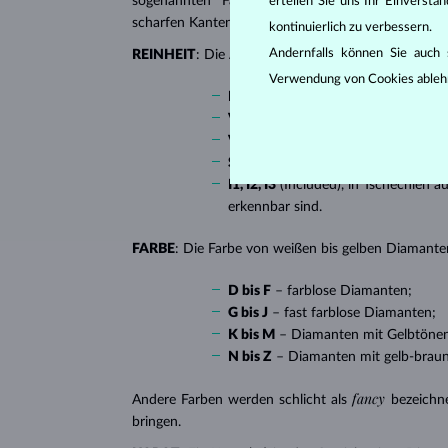
sogenannten “Fantasieschliffen”, in die ein Diaman
erteilen Sie uns Ihr Einverst
scharfen Kanten, besonders beliebt bei
Verlobungsr
kontinuierlich zu verbessern.
Andernfalls können Sie auch s
REINHEIT
: Die Anzahl, Größe und Verteilung soge
Verwendung von Cookies ableh
IF
(Internally Flawless) – absolut 
VVS 1, VVS 2
(Very Very Slightly I
VS 1, VS 2
(Very Slightly Included)
SI 1, SI 2
(Slightly Included) – Diam
I1, I2, I3
(Included), in Tschechien a
erkennbar sind.
FARBE
: Die Farbe von weißen bis gelben Diamanten
D bis F
– farblose Diamanten;
G bis J
– fast farblose Diamanten;
K bis M
– Diamanten mit Gelbtöne
N bis Z
– Diamanten mit gelb-brau
fancy
Andere Farben werden schlicht als
bezeichn
bringen.