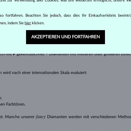
t gebracht werden kann, z.B. Marquise, Baguette, Herz, Tropfen, Oval ode
ändnis zur Verwendung aller Cookies, was uns wiederum ermöglicht, unsere We
ingen
).
o fortfahren. Beachten Sie jedoch, dass dies Ihr Einkaufserlebnis beeint
nannter “Einschlüsse” oder innerer Unreinheiten eines Diamanten bestimm
nen, indem Sie
hier
klicken.
transparente Diamanten ohne Einschlüsse,
ncluded) – Diamanten mit sehr kleinen Einschlüssen,
AKZEPTIEREN UND FORTFAHREN
 – Diamanten mit kleinen Einschlüssen,
anten mit Einschlüssen, die nur mit einer Lupe zu erkennen sind,
uch mit
P
gekennzeichnet – Diamanten mit mittleren oder größeren Einsc
 wird nach einer internationalen Skala evaluiert:
n;
nen Farbtönen.
fancy
et. Manche unserer
Diamanten werden mit verschiedenen Methode