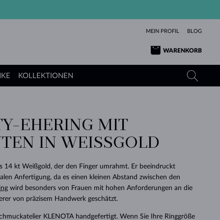
MEIN PROFIL
BLOG
WARENKORB
NKE
KOLLEKTIONEN
TY-EHERING MIT
GELBGOLD
TANSANITE
TURMALINE
SAPHIRE
TEN IN WEISSGOLD
ROSÉGOLD
TOPASE
MOLDAVITE
SMARAGDE
TURMALINE
MINERALKETTEN
MOLDAVITE
s 14 kt Weißgold, der den Finger umrahmt. Er beeindruckt
ARMBÄNDER
KOLLEKTIONEN
SCHENKEN
RICHTIGEN
ANGEBOT
KLENOTA
SIMPLEN
PERLEN
SCHÖN
LIEBE
nalen Anfertigung, da es einen kleinen Abstand zwischen den
MOLDAVITE
PERLEN ANHÄNGER
MINERALIEN
ing
wird besonders von Frauen mit hohen Anforderungen an die
BABY-OHRRINGE
WEISSGOLD
HOCHZEITSSCHMUCK
DINGE
rer von präzisem Handwerk geschätzt.
HOCHZEITSOHRRINGE
GELBGOLD
GELBGOLD
DURCHSEHEN
DURCHSEHEN
DURCHSEHEN
DURCHSEHEN
DURCHSEHEN
DURCHSEHEN
DURCHSEHEN
DURCHSEHEN
DURCHSEHEN
Schmuckatelier KLENOTA handgefertigt. Wenn Sie Ihre Ringgröße