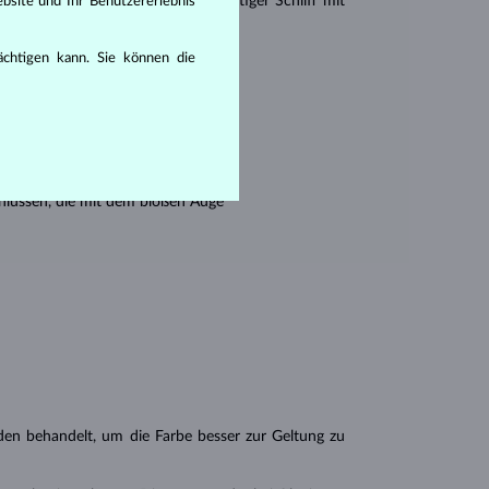
r Princess (ein drei- oder vierseitiger Schliff mit
bsite und Ihr Benutzererlebnis
rächtigen kann. Sie können die
en seine Reinheit:
hlüssen, die mit dem bloßen Auge
n behandelt, um die Farbe besser zur Geltung zu