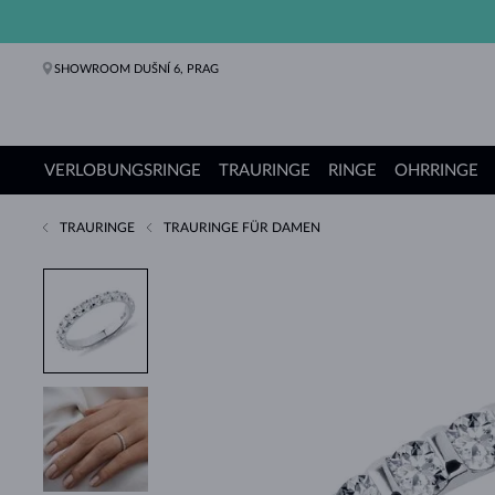
SHOWROOM DUŠNÍ 6, PRAG
VERLOBUNGSRINGE
TRAURINGE
RINGE
OHRRINGE
TRAURINGE
TRAURINGE FÜR DAMEN
Verlobungsringe
Trauringe
Ringe
Ohrringe
Ketten
Armbänder
Perlen
Schmuck
Geschenke
KLENOTA Kollektionen