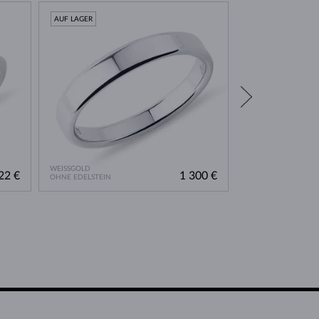
AUF LAGER
AUF LAGER
WEISSGOLD
WEISSGOLD
22 €
1 300 €
OHNE EDELSTEIN
DIAMANT LAB GRO