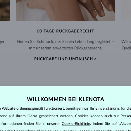
60 TAGE RÜCKGABERECHT
ger
Finden Sie Schmuck, der Sie ein Leben lang begleitet –
Wir 
mit unserem erweiterten Rückgaberecht.
Quell
RÜCKGABE UND UMTAUSCH >
DIAMANT
SCHMUCK
WILLKOMMEN BEI KLENOTA
e Website ordnungsgemäß funktioniert, benötigen wir Ihr Einverständnis für di
den zunächst die grundsätzlichen Parameter bewertet - die sogenannte
inen wesentlichen Einfluss auf den Preis eines Diamanten.
ehend auf Ihrem Gerät gespeichert werden. Cookies können auch zur Perso
nformationen finden Sie in unserer
Cookie-Richtlinie
. Indem Sie auf „Akzept
ten seinen strahlenden Glanz. Der beliebteste Schliff ein Rundschliff, d