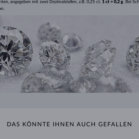
nten, angegeben mit zwei Dezimalstellen, z.B. 0,25 ct.
1 ct = 0,2 g
. Bei S
an.
DAS KÖNNTE IHNEN AUCH GEFALLEN