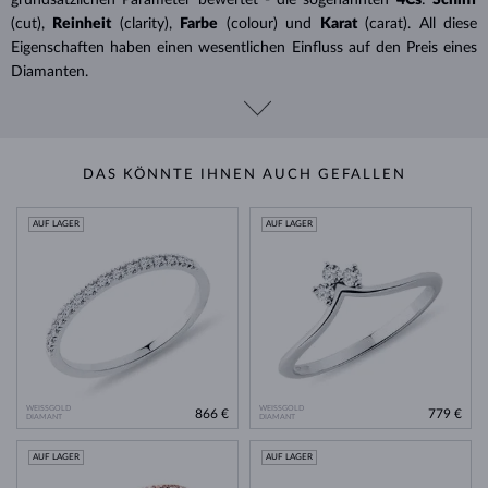
(cut),
Reinheit
(clarity),
Farbe
(colour) und
Karat
(carat). All diese
Eigenschaften haben einen wesentlichen Einfluss auf den Preis eines
Diamanten.
DAS KÖNNTE IHNEN AUCH GEFALLEN
AUF LAGER
AUF LAGER
WEISSGOLD
WEISSGOLD
866 €
779 €
DIAMANT
DIAMANT
AUF LAGER
AUF LAGER