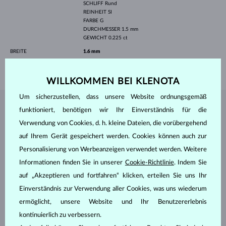
SCHLIFF
Rund
REINHEIT
SI
FARBE
G
DURCHMESSER
1.5 mm
GEWICHT
0.225 ct
BREITE
1.6 mm
GEWICHT
1.65 g
WILLKOMMEN BEI KLENOTA
Um sicherzustellen, dass unsere Website ordnungsgemäß
SCHMUCK AUS DEM
KLENOTA ATELIER
funktioniert, benötigen wir Ihr Einverständnis für die
Verwendung von Cookies, d. h. kleine Dateien, die vorübergehend
auf Ihrem Gerät gespeichert werden. Cookies können auch zur
Personalisierung von Werbeanzeigen verwendet werden. Weitere
Informationen finden Sie in unserer
Cookie-Richtlinie
. Indem Sie
auf „Akzeptieren und fortfahren“ klicken, erteilen Sie uns Ihr
Einverständnis zur Verwendung aller Cookies, was uns wiederum
ermöglicht, unsere Website und Ihr Benutzererlebnis
kontinuierlich zu verbessern.