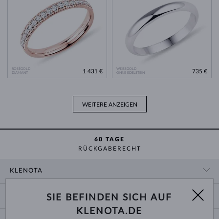
ROSÉGOLD
WEISSGOLD
1 431 €
735 €
DIAMANT
OHNE EDELSTEIN
WEITERE ANZEIGEN
60 TAGE
RÜCKGABERECHT
KLENOTA
KONTAKTINFORMATIONEN
EINKAUF
SIE BEFINDEN SICH AUF
SHOWROOM
KLENOTA.DE
ZAHLUNG UND VERSAND
ÜBER UNS