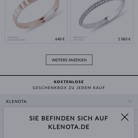
ROSÉGOLD
WEISSGOLD
648 €
1 083 €
OHNE EDELSTEIN
DIAMANT
WEITERE ANZEIGEN
KOSTENLOSE
GESCHENKBOX ZU JEDEM KAUF
KLENOTA
KONTAKTINFORMATIONEN
EINKAUF
SIE BEFINDEN SICH AUF
SHOWROOM
KLENOTA.DE
ZAHLUNG UND VERSAND
ÜBER UNS
SCHMUCK
RÜCKGABE UND UMTAUSCH
PRESSE