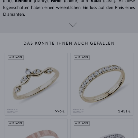
(cut),
Reinheit
(clarity),
Farbe
(colour) und
Karat
(carat). All diese
Eigenschaften haben einen wesentlichen Einfluss auf den Preis eines
Diamanten.
DAS KÖNNTE IHNEN AUCH GEFALLEN
AUF LAGER
AUF LAGER
GELBGOLD
GELBGOLD
996 €
1 431 €
DIAMANT
DIAMANT
AUF LAGER
AUF LAGER