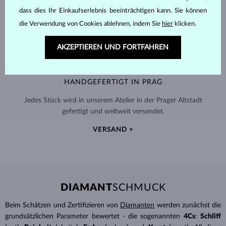
dass dies Ihr Einkaufserlebnis beeinträchtigen kann. Sie können
die Verwendung von Cookies ablehnen, indem Sie
hier
klicken.
AKZEPTIEREN UND FORTFAHREN
HANDGEFERTIGT IN PRAG
Jedes Stück wird in unserem Atelier in der Prager Altstadt
gefertigt und weltweit versendet.
VERSAND >
DIAMANT
SCHMUCK
Beim Schätzen und Zertifizieren von
Diamanten
werden zunächst die
grundsätzlichen Parameter bewertet - die sogenannten
4Cs
:
Schliff