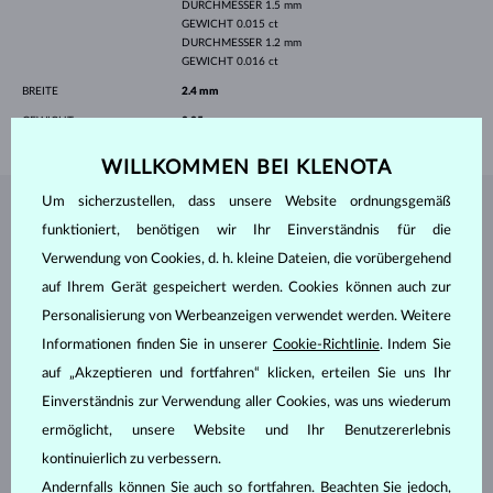
DURCHMESSER
1.5 mm
GEWICHT
0.015 ct
DURCHMESSER
1.2 mm
GEWICHT
0.016 ct
BREITE
2.4 mm
GEWICHT
2.25 g
WILLKOMMEN BEI KLENOTA
Um sicherzustellen, dass unsere Website ordnungsgemäß
SCHMUCK AUS DEM
KLENOTA ATELIER
funktioniert, benötigen wir Ihr Einverständnis für die
Verwendung von Cookies, d. h. kleine Dateien, die vorübergehend
auf Ihrem Gerät gespeichert werden. Cookies können auch zur
Personalisierung von Werbeanzeigen verwendet werden. Weitere
Informationen finden Sie in unserer
Cookie-Richtlinie
. Indem Sie
auf „Akzeptieren und fortfahren“ klicken, erteilen Sie uns Ihr
Einverständnis zur Verwendung aller Cookies, was uns wiederum
ermöglicht, unsere Website und Ihr Benutzererlebnis
kontinuierlich zu verbessern.
Andernfalls können Sie auch so fortfahren. Beachten Sie jedoch,