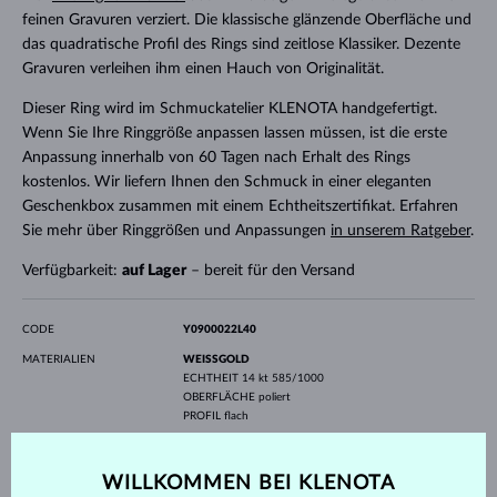
feinen Gravuren verziert. Die klassische glänzende Oberfläche und
das quadratische Profil des Rings sind zeitlose Klassiker. Dezente
Gravuren verleihen ihm einen Hauch von Originalität.
Dieser Ring wird im Schmuckatelier KLENOTA handgefertigt.
Wenn Sie Ihre Ringgröße anpassen lassen müssen, ist die erste
Anpassung innerhalb von 60 Tagen nach Erhalt des Rings
kostenlos. Wir liefern Ihnen den Schmuck in einer eleganten
Geschenkbox zusammen mit einem Echtheitszertifikat. Erfahren
Sie mehr über Ringgrößen und Anpassungen
in unserem Ratgeber
.
Verfügbarkeit:
auf Lager
– bereit für den Versand
CODE
Y0900022L40
MATERIALIEN
WEISSGOLD
ECHTHEIT
14 kt 585/1000
OBERFLÄCHE
poliert
PROFIL
flach
EDELSTEINE
OHNE EDELSTEIN
BREITE
4.0 mm
WILLKOMMEN BEI KLENOTA