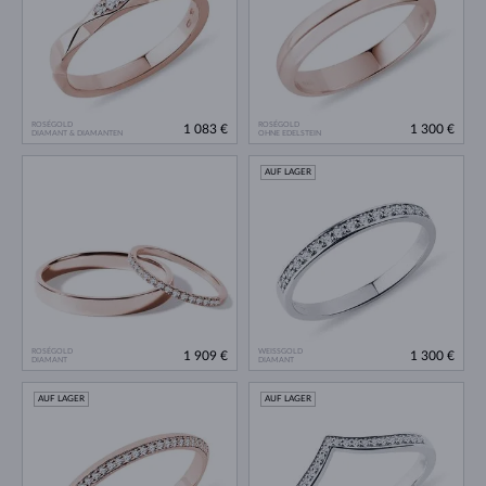
ROSÉGOLD
ROSÉGOLD
1 083 €
1 300 €
DIAMANT & DIAMANTEN
OHNE EDELSTEIN
AUF LAGER
ROSÉGOLD
WEISSGOLD
1 909 €
1 300 €
DIAMANT
DIAMANT
AUF LAGER
AUF LAGER