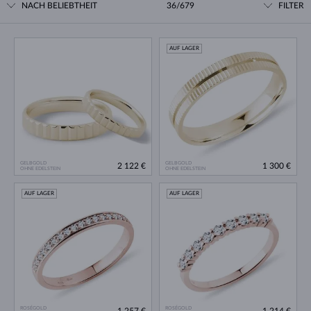
NACH BELIEBTHEIT
36/679
FILTER
AUF LAGER
GELBGOLD
GELBGOLD
2 122 €
1 300 €
OHNE EDELSTEIN
OHNE EDELSTEIN
AUF LAGER
AUF LAGER
ROSÉGOLD
ROSÉGOLD