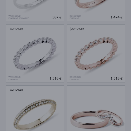
WEISSGOLD
ROSÉGOLD
587 €
1 474 €
DIAMANT SCHWARZ
DIAMANT
AUF LAGER
AUF LAGER
WEISSGOLD
ROSÉGOLD
1 518 €
1 518 €
DIAMANT
DIAMANT
AUF LAGER