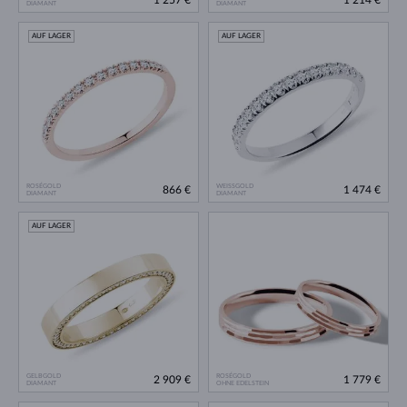
1 257 €
1 214 €
DIAMANT
DIAMANT
AUF LAGER
AUF LAGER
ROSÉGOLD
WEISSGOLD
866 €
1 474 €
DIAMANT
DIAMANT
AUF LAGER
GELBGOLD
ROSÉGOLD
2 909 €
1 779 €
DIAMANT
OHNE EDELSTEIN