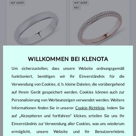
AUF LAGER
AUF LAGER
NEU
WEISSGOLD
ROSÉGOLD
1 300 €
3 909 €
OHNE EDELSTEIN
DIAMANT
WILLKOMMEN BEI KLENOTA
AUF LAGER
Um sicherzustellen, dass unsere Website ordnungsgemäß
funktioniert, benötigen wir Ihr Einverständnis für die
Verwendung von Cookies, d. h. kleine Dateien, die vorübergehend
auf Ihrem Gerät gespeichert werden. Cookies können auch zur
Personalisierung von Werbeanzeigen verwendet werden. Weitere
Informationen finden Sie in unserer
Cookie-Richtlinie
. Indem Sie
auf „Akzeptieren und fortfahren“ klicken, erteilen Sie uns Ihr
WEISSGOLD
WEISSGOLD
996 €
822 €
DIAMANT
OHNE EDELSTEIN
Einverständnis zur Verwendung aller Cookies, was uns wiederum
AUF LAGER
AUF LAGER
ermöglicht, unsere Website und Ihr Benutzererlebnis