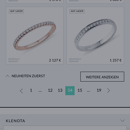
DIAMANT
DIAMANT
AUF LAGER
AUF LAGER
ROSÉGOLD
WEISSGOLD
2 127 €
1 257 €
DIAMANT
DIAMANT
NEUHEITEN ZUERST
WEITERE ANZEIGEN
«
1
…
12
13
14
15
…
19
»
KLENOTA