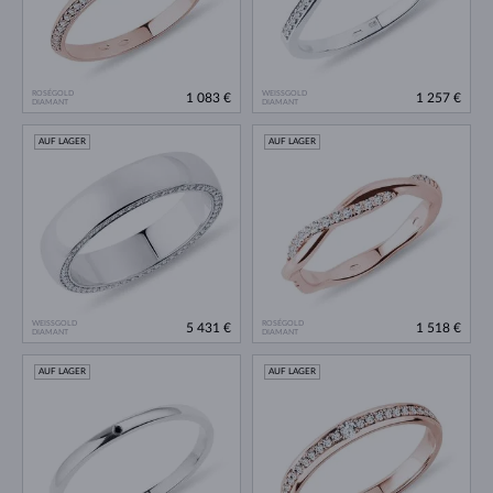
ROSÉGOLD
WEISSGOLD
1 083 €
1 257 €
DIAMANT
DIAMANT
AUF LAGER
AUF LAGER
WEISSGOLD
ROSÉGOLD
5 431 €
1 518 €
DIAMANT
DIAMANT
AUF LAGER
AUF LAGER