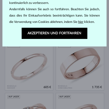
kontinuierlich zu verbessern.
Andernfalls können Sie auch so fortfahren. Beachten Sie jedoch,
dass dies Ihr Einkaufserlebnis beeinträchtigen kann. Sie können
die Verwendung von Cookies ablehnen, indem Sie
hier
klicken.
AKZEPTIEREN UND FORTFAHREN
GELBGOLD
WEISSGOLD
822 €
4 344 €
DIAMANT & DIAMANTEN
DIAMANT
AUF LAGER
AUF LAGER
ROSÉGOLD
ROSÉGOLD
605 €
1 735 €
DIAMANT
OHNE EDELSTEIN
AUF LAGER
AUF LAGER