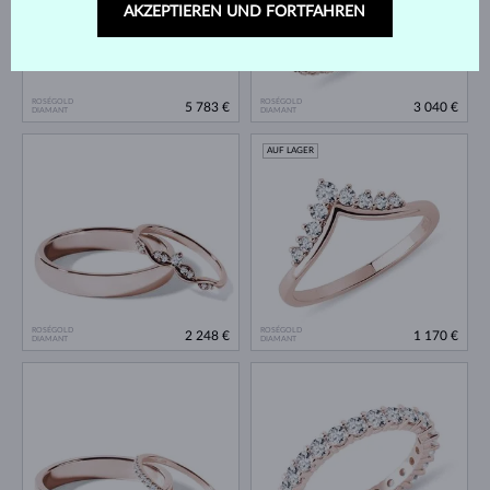
AKZEPTIEREN UND FORTFAHREN
ROSÉGOLD
ROSÉGOLD
5 783 €
3 040 €
DIAMANT
DIAMANT
AUF LAGER
ROSÉGOLD
ROSÉGOLD
2 248 €
1 170 €
DIAMANT
DIAMANT