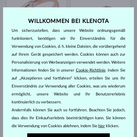
WILLKOMMEN BEI KLENOTA
Um sicherzustellen, dass unsere Website ordnungsgemäß
ROSÉGOLD
ROSÉGOLD
funktioniert, benötigen wir Ihr Einverständnis für die
953 €
2 292 €
DIAMANT
DIAMANT
Verwendung von Cookies, d. h. kleine Dateien, die vorübergehend
AUF LAGER
auf Ihrem Gerät gespeichert werden. Cookies können auch zur
Personalisierung von Werbeanzeigen verwendet werden. Weitere
Informationen finden Sie in unserer
Cookie-Richtlinie
. Indem Sie
auf „Akzeptieren und fortfahren“ klicken, erteilen Sie uns Ihr
Einverständnis zur Verwendung aller Cookies, was uns wiederum
ermöglicht, unsere Website und Ihr Benutzererlebnis
kontinuierlich zu verbessern.
ROSÉGOLD
ROSÉGOLD
2 866 €
1 214 €
DIAMANT
DIAMANT
Andernfalls können Sie auch so fortfahren. Beachten Sie jedoch,
dass dies Ihr Einkaufserlebnis beeinträchtigen kann. Sie können
die Verwendung von Cookies ablehnen, indem Sie
hier
klicken.