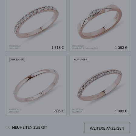
ROSÉGOLD
ROSÉGOLD
1 518 €
1 083 €
DIAMANT
DIAMANT & DIAMANTEN
AUF LAGER
AUF LAGER
ROSÉGOLD
ROSÉGOLD
605 €
1 083 €
DIAMANT
DIAMANT
NEUHEITEN ZUERST
WEITERE ANZEIGEN