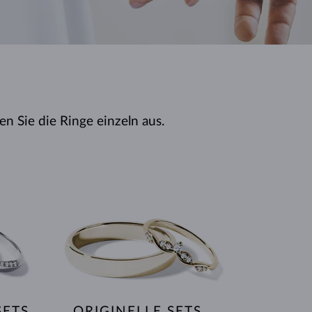
WEISSGOLD
ROSÉGOLD
WEISSGOLD
DURCHSEHEN
n Sie die Ringe einzeln aus.
SETS
ORIGINELLE SETS