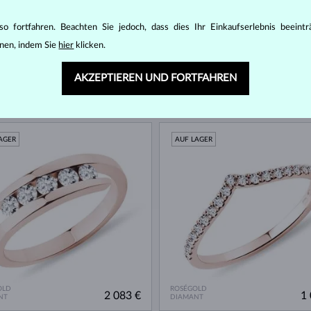
o fortfahren. Beachten Sie jedoch, dass dies Ihr Einkaufserlebnis beeint
nen, indem Sie
hier
klicken.
AKZEPTIEREN UND FORTFAHREN
AGER
AUF LAGER
OLD
ROSÉGOLD
2 083 €
1 
NT
DIAMANT