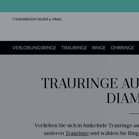
SHOWROOM DUŠNÍ 6, PRAG
VERLOBUNGSRINGE
TRAURINGE
RINGE
OHRRINGE
Verlobungsringe
Trauringe
Ringe
Ohrringe
Ketten
Armbänder
Perlen
Schmuck
Geschenke
KLENOTA Kollektionen
TRAURINGE AU
DIA
Verlieben Sie sich in funkelnde Trauringe 
anderen
Trauringe
und wählen Sie Ringe