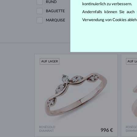
RUND
kontinuierlich zu verbessern.
BAGUETTE
Andernfalls können Sie auch s
Verwendung von Cookies ableh
MARQUISE
AUF LAGER
AUF L
ROSÉGOLD
ROSÉG
996 €
DIAMANT
DIAMA