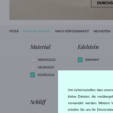
DURCHS
FILTER
NACH BELIEBTHEIT
NACH VERFÜGBARKEIT
NEUHEITEN
Material
Edelstein
WEISSGOLD
DIAMANT
GELBGOLD
ROSÉGOLD
Um sicherzustellen, dass unser
kleine Dateien, die vorüberg
Schliff
verwendet werden. Weitere I
erteilen Sie uns Ihr Einverst