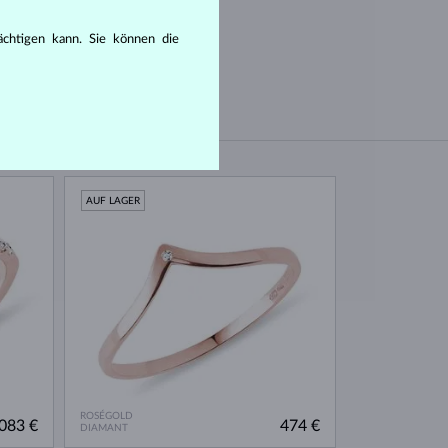
rächtigen kann. Sie können die
AUF LAGER
ROSÉGOLD
083 €
474 €
DIAMANT