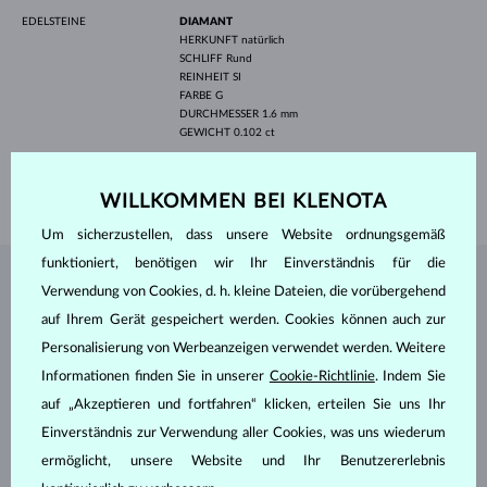
EDELSTEINE
DIAMANT
HERKUNFT
natürlich
SCHLIFF
Rund
REINHEIT
SI
FARBE
G
DURCHMESSER
1.6 mm
GEWICHT
0.102 ct
BREITE
3.00 mm
GEWICHT
2.70 g
WILLKOMMEN BEI KLENOTA
Um sicherzustellen, dass unsere Website ordnungsgemäß
funktioniert, benötigen wir Ihr Einverständnis für die
SCHMUCK AUS DEM
KLENOTA ATELIER
Verwendung von Cookies, d. h. kleine Dateien, die vorübergehend
auf Ihrem Gerät gespeichert werden. Cookies können auch zur
Personalisierung von Werbeanzeigen verwendet werden. Weitere
Informationen finden Sie in unserer
Cookie-Richtlinie
. Indem Sie
auf „Akzeptieren und fortfahren“ klicken, erteilen Sie uns Ihr
Einverständnis zur Verwendung aller Cookies, was uns wiederum
ermöglicht, unsere Website und Ihr Benutzererlebnis