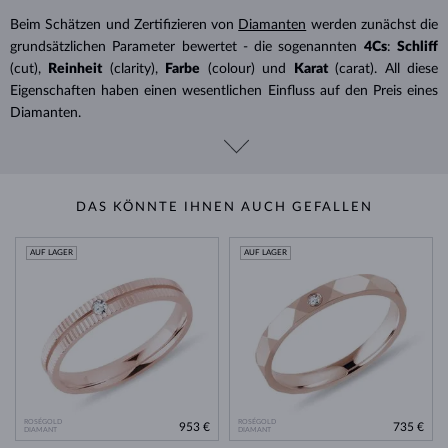
Beim Schätzen und Zertifizieren von
Diamanten
werden zunächst die
grundsätzlichen Parameter bewertet - die sogenannten
4Cs
:
Schliff
(cut),
Reinheit
(clarity),
Farbe
(colour) und
Karat
(carat). All diese
Eigenschaften haben einen wesentlichen Einfluss auf den Preis eines
Diamanten.
DAS KÖNNTE IHNEN AUCH GEFALLEN
AUF LAGER
AUF LAGER
ROSÉGOLD
ROSÉGOLD
953 €
735 €
DIAMANT
DIAMANT