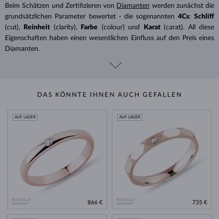
Beim Schätzen und Zertifizieren von
Diamanten
werden zunächst die
grundsätzlichen Parameter bewertet - die sogenannten
4Cs
:
Schliff
(cut),
Reinheit
(clarity),
Farbe
(colour) und
Karat
(carat). All diese
Eigenschaften haben einen wesentlichen Einfluss auf den Preis eines
Diamanten.
DAS KÖNNTE IHNEN AUCH GEFALLEN
AUF LAGER
AUF LAGER
ROSÉGOLD
ROSÉGOLD
866 €
735 €
DIAMANT
DIAMANT