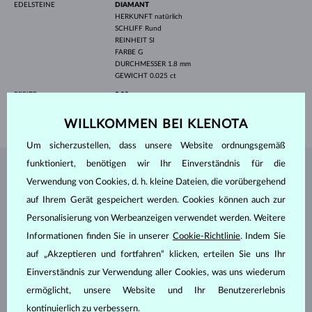
EDELSTEINE
DIAMANT
HERKUNFT
natürlich
SCHLIFF
Rund
REINHEIT
SI
FARBE
G
DURCHMESSER
1.8 mm
GEWICHT
0.025 ct
BREITE
3.00 mm
GEWICHT
2.65 g
WILLKOMMEN BEI KLENOTA
Um sicherzustellen, dass unsere Website ordnungsgemäß
funktioniert, benötigen wir Ihr Einverständnis für die
SCHMUCK AUS DEM
KLENOTA ATELIER
Verwendung von Cookies, d. h. kleine Dateien, die vorübergehend
auf Ihrem Gerät gespeichert werden. Cookies können auch zur
Personalisierung von Werbeanzeigen verwendet werden. Weitere
Informationen finden Sie in unserer
Cookie-Richtlinie
. Indem Sie
auf „Akzeptieren und fortfahren“ klicken, erteilen Sie uns Ihr
Einverständnis zur Verwendung aller Cookies, was uns wiederum
ermöglicht, unsere Website und Ihr Benutzererlebnis
kontinuierlich zu verbessern.