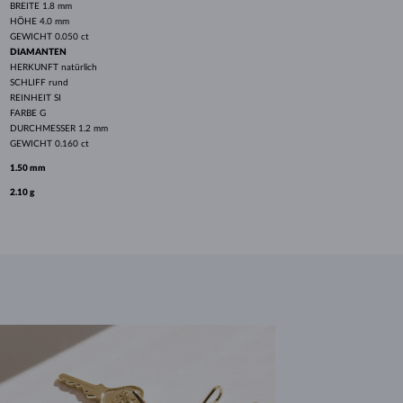
BREITE
1.8 mm
HÖHE
4.0 mm
GEWICHT
0.050 ct
DIAMANTEN
HERKUNFT
natürlich
SCHLIFF
rund
REINHEIT
SI
FARBE
G
DURCHMESSER
1.2 mm
GEWICHT
0.160 ct
1.50 mm
2.10 g