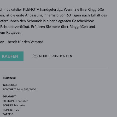
WEISSGOLD
ROSÉGOLD
WEISSGOLD
DURCHSEHEN
Schmuckatelier KLENOTA handgefertigt. Wenn Sie Ihre Ringgröße
n, ist die erste Anpassung innerhalb von 60 Tagen nach Erhalt des
 liefern Ihnen den Schmuck in einer eleganten Geschenkbox
chtheitszertifikat. Erfahren Sie mehr über Ringgrößen und
rem Ratgeber
.
ger
– bereit für den Versand
KAUFEN
MEHR DETAILS
ERFAHREN
R0842203
GELBGOLD
ECHTHEIT
14 kt 585/1000
DIAMANT
HERKUNFT
natürlich
SCHLIFF
Marquise
REINHEIT
VS
FARBE
G