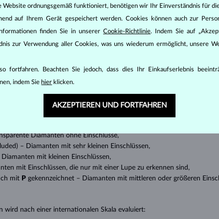
e Website ordnungsgemäß funktioniert, benötigen wir Ihr Einverständnis für di
ehend auf Ihrem Gerät gespeichert werden. Cookies können auch zur Perso
nformationen finden Sie in unserer
Cookie-Richtlinie
. Indem Sie auf „Akzept
DIAMANT
SCHMUCK
ändnis zur Verwendung aller Cookies, was uns wiederum ermöglicht, unsere We
den zunächst die grundsätzlichen Parameter bewertet - die sogenannte
inen wesentlichen Einfluss auf den Preis eines Diamanten.
o fortfahren. Beachten Sie jedoch, dass dies Ihr Einkaufserlebnis beeint
ten seinen strahlenden Glanz. Der beliebteste Schliff ein Rundschliff, d
nen, indem Sie
hier
klicken.
t gebracht werden kann, z.B. Marquise, Baguette, Herz, Tropfen, Oval ode
ingen
).
AKZEPTIEREN UND FORTFAHREN
nannter “Einschlüsse” oder innerer Unreinheiten eines Diamanten bestimm
transparente Diamanten ohne Einschlüsse,
ncluded) – Diamanten mit sehr kleinen Einschlüssen,
 – Diamanten mit kleinen Einschlüssen,
anten mit Einschlüssen, die nur mit einer Lupe zu erkennen sind,
uch mit
P
gekennzeichnet – Diamanten mit mittleren oder größeren Einsc
 wird nach einer internationalen Skala evaluiert: