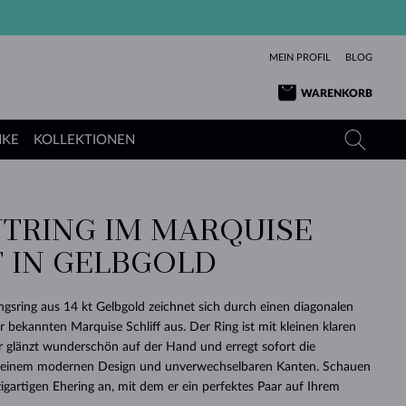
MEIN PROFIL
BLOG
WARENKORB
NKE
KOLLEKTIONEN
TRING IM MARQUISE
GELBGOLD
TANSANITE
TURMALINE
SAPHIRE
F IN GELBGOLD
ROSÉGOLD
TOPASE
MOLDAVITE
SMARAGDE
TURMALINE
MINERALKETTEN
MOLDAVITE
ungsring aus 14 kt Gelbgold zeichnet sich durch einen diagonalen
ARMBÄNDER
KOLLEKTIONEN
SCHENKEN
RICHTIGEN
ANGEBOT
KLENOTA
SIMPLEN
PERLEN
SCHÖN
LIEBE
bekannten Marquise Schliff aus. Der Ring ist mit kleinen klaren
MOLDAVITE
PERLEN ANHÄNGER
MINERALIEN
 Er glänzt wunderschön auf der Hand und erregt sofort die
BABY-OHRRINGE
WEISSGOLD
HOCHZEITSSCHMUCK
DINGE
seinem modernen Design und unverwechselbaren Kanten. Schauen
zigartigen Ehering an, mit dem er ein perfektes Paar auf Ihrem
HOCHZEITSOHRRINGE
GELBGOLD
GELBGOLD
DURCHSEHEN
DURCHSEHEN
DURCHSEHEN
DURCHSEHEN
DURCHSEHEN
DURCHSEHEN
DURCHSEHEN
DURCHSEHEN
DURCHSEHEN