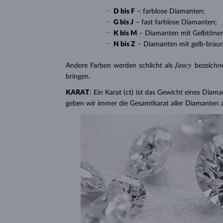
D bis F
– farblose Diamanten;
G bis J
– fast farblose Diamanten;
K bis M
– Diamanten mit Gelbtöne
N bis Z
– Diamanten mit gelb-brau
fancy
Andere Farben werden schlicht als
bezeichn
bringen.
KARAT
: Ein Karat (ct) ist das Gewicht eines Diama
geben wir immer die Gesamtkarat aller Diamanten 