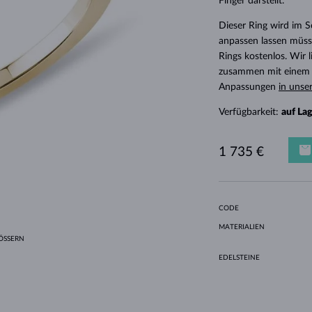
Finger darstellt.
HALO-DESIGN
ORIGINELLE SETS
AMETHYSTE
EINZELOHRRINGE
EDELSTEINE
SÜSSWASSERPERLEN
LÜNETTENFASSUNG
FÜR DIE MUTTER
WEISSGOLD
MORGANITE
TOPASE
RUBINE
GESCHENKIDEEN
Dieser Ring wird im 
GELBGOLD
MAGNETISCHE HALSKETTEN
ROSÉGOLD
anpassen lassen müsse
ROSÉGOLD
GRAVIERBARER SCHMUCK
Rings kostenlos. Wir
zusammen mit einem E
LETNÍ VRSTVENÍ
Anpassungen
in unse
Verfügbarkeit:
auf La
1 735 €
CODE
MATERIALIEN
SSERN
EDELSTEINE