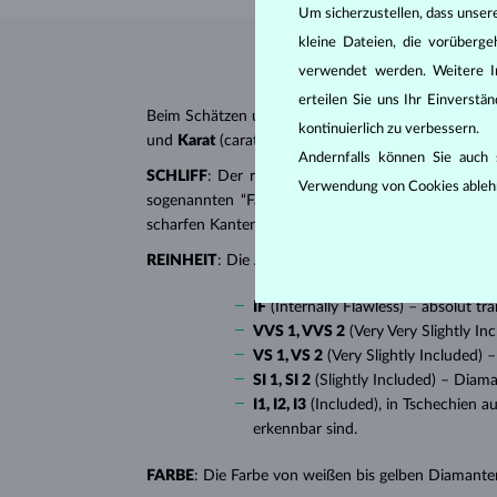
Um sicherzustellen, dass unser
kleine Dateien, die vorüberg
verwendet werden. Weitere I
erteilen Sie uns Ihr Einverst
Beim Schätzen und Zertifizieren von
Diamanten
wer
kontinuierlich zu verbessern.
und
Karat
(carat). All diese Eigenschaften haben e
Andernfalls können Sie auch s
SCHLIFF
: Der richtige Schliff verleiht dem Diaman
Verwendung von Cookies ableh
sogenannten “Fantasieschliffen”, in die ein Diaman
scharfen Kanten, besonders beliebt bei
Verlobungsr
REINHEIT
: Die Anzahl, Größe und Verteilung soge
IF
(Internally Flawless) – absolut 
VVS 1, VVS 2
(Very Very Slightly I
VS 1, VS 2
(Very Slightly Included)
SI 1, SI 2
(Slightly Included) – Diam
I1, I2, I3
(Included), in Tschechien a
erkennbar sind.
FARBE
: Die Farbe von weißen bis gelben Diamanten