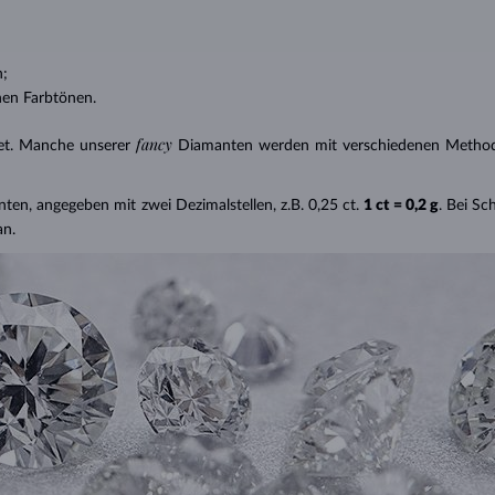
n;
nen Farbtönen.
fancy
et. Manche unserer
Diamanten werden mit verschiedenen Methode
nten, angegeben mit zwei Dezimalstellen, z.B. 0,25 ct.
1 ct = 0,2 g
. Bei S
an.