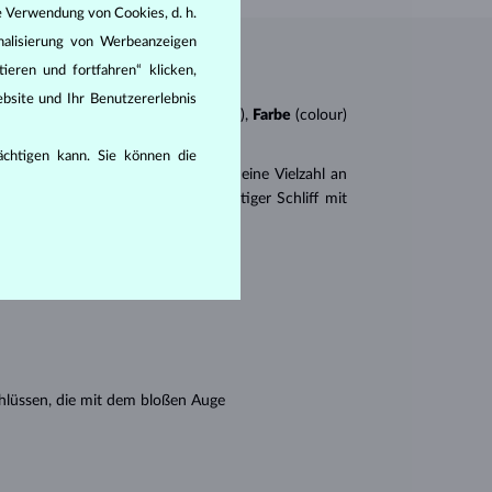
e Verwendung von Cookies, d. h.
nalisierung von Werbeanzeigen
ieren und fortfahren“ klicken,
bsite und Ihr Benutzererlebnis
n
4Cs
:
Schliff
(cut),
Reinheit
(clarity),
Farbe
(colour)
rächtigen kann. Sie können die
er
Brillantschliff
. Es gibt aber auch eine Vielzahl an
r Princess (ein drei- oder vierseitiger Schliff mit
en seine Reinheit:
hlüssen, die mit dem bloßen Auge