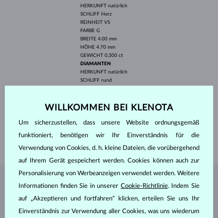
HERKUNFT
natürlich
SCHLIFF
Herz
REINHEIT
VS
FARBE
G
BREITE
4.00 mm
HÖHE
4.70 mm
GEWICHT
0.300 ct
DIAMANTEN
HERKUNFT
natürlich
SCHLIFF
rund
REINHEIT
SI
FARBE
G
DURCHMESSER
1.30 mm
WILLKOMMEN BEI KLENOTA
GEWICHT
0.160 ct
Um sicherzustellen, dass unsere Website ordnungsgemäß
BREITE
1.70 mm
funktioniert, benötigen wir Ihr Einverständnis für die
GEWICHT
1.70 g
Verwendung von Cookies, d. h. kleine Dateien, die vorübergehend
auf Ihrem Gerät gespeichert werden. Cookies können auch zur
Personalisierung von Werbeanzeigen verwendet werden. Weitere
SCHMUCK AUS DEM
KLENOTA ATELIER
Informationen finden Sie in unserer
Cookie-Richtlinie
. Indem Sie
auf „Akzeptieren und fortfahren“ klicken, erteilen Sie uns Ihr
Einverständnis zur Verwendung aller Cookies, was uns wiederum