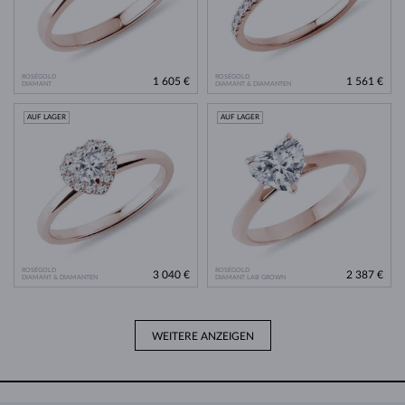
ROSÉGOLD
ROSÉGOLD
1 605 €
1 561 €
DIAMANT
DIAMANT & DIAMANTEN
AUF LAGER
AUF LAGER
ROSÉGOLD
ROSÉGOLD
3 040 €
2 387 €
DIAMANT & DIAMANTEN
DIAMANT LAB GROWN
WEITERE ANZEIGEN