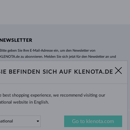
NEWSLETTER
Bitte geben Sie Ihre E-Mail-Adresse ein, um den Newsletter von
KLENOTA.de zu abonnieren. Melden Sie sich jetzt für den Newsletter an und
bleiben Sie auch in Zukunft informiert. So verpassen Sie keine Neuheit und
kein Sonderangebot mehr!
SIE BEFINDEN SICH AUF KLENOTA.DE
ABONNIEREN
he best shopping experience, we recommend visiting our
Ja, ich möchte interessante
Neuigkeiten per E-Mail erhalten.
ational website in English.
Go to klenota.com