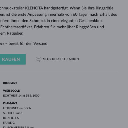
WEISSGOLD
ROSÉGOLD
WEISSGOLD
Schmuckatelier KLENOTA handgefertigt. Wenn Sie Ihre Ringgröße
DURCHSEHEN
n, ist die erste Anpassung innerhalb von 60 Tagen nach Erhalt des
 liefern Ihnen den Schmuck in einer eleganten Geschenkbox
chtheitszertifikat. Erfahren Sie mehr über Ringgrößen und
rem Ratgeber
.
ger
– bereit für den Versand
KAUFEN
MEHR DETAILS
ERFAHREN
K0005072
WEISSGOLD
ECHTHEIT
14 kt 585/1000
DIAMANT
HERKUNFT
natürlich
SCHLIFF
Rund
REINHEIT
SI
FARBE
G
DURCHMESSER
5.0 mm