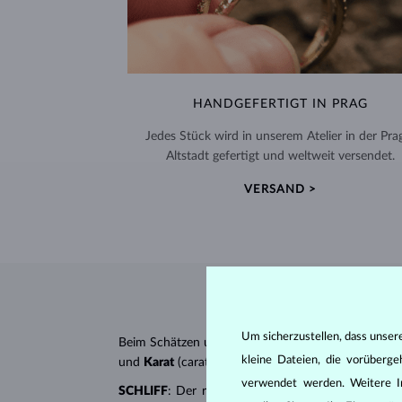
HANDGEFERTIGT IN PRAG
Jedes Stück wird in unserem Atelier in der Pra
Altstadt gefertigt und weltweit versendet.
VERSAND >
Um sicherzustellen, dass unser
Beim Schätzen und Zertifizieren von
Diamanten
wer
kleine Dateien, die vorüberg
und
Karat
(carat). All diese Eigenschaften haben e
verwendet werden. Weitere I
SCHLIFF
: Der richtige Schliff verleiht dem Diaman