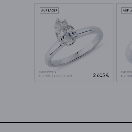
AUF LAGER
AUF L
WEISSGOLD
WEISS
2 605 €
DIAMANT LAB GROWN
DIAMA