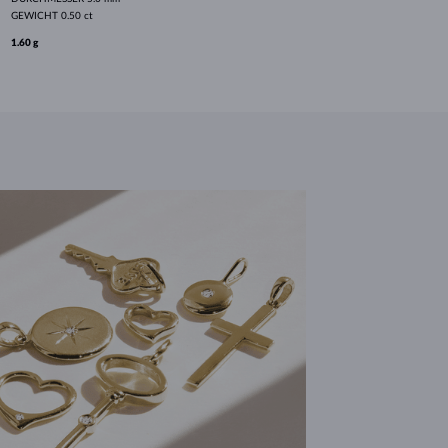
GEWICHT
0.50 ct
1.60 g