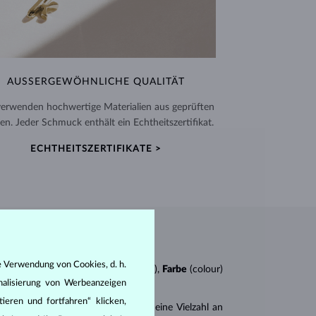
AUSSERGEWÖHNLICHE QUALITÄT
verwenden hochwertige Materialien aus geprüften
en. Jeder Schmuck enthält ein Echtheitszertifikat.
ECHTHEITSZERTIFIKATE >
e Verwendung von Cookies, d. h.
n
4Cs
:
Schliff
(cut),
Reinheit
(clarity),
Farbe
(colour)
nalisierung von Werbeanzeigen
ieren und fortfahren“ klicken,
er
Brillantschliff
. Es gibt aber auch eine Vielzahl an