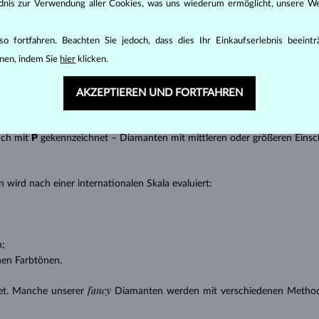
ändnis zur Verwendung aller Cookies, was uns wiederum ermöglicht, unsere We
t gebracht werden kann, z.B. Marquise, Baguette, Herz, Tropfen, Oval ode
ingen
).
o fortfahren. Beachten Sie jedoch, dass dies Ihr Einkaufserlebnis beeint
nannter “Einschlüsse” oder innerer Unreinheiten eines Diamanten bestimm
nen, indem Sie
hier
klicken.
transparente Diamanten ohne Einschlüsse,
ncluded) – Diamanten mit sehr kleinen Einschlüssen,
AKZEPTIEREN UND FORTFAHREN
 – Diamanten mit kleinen Einschlüssen,
anten mit Einschlüssen, die nur mit einer Lupe zu erkennen sind,
uch mit
P
gekennzeichnet – Diamanten mit mittleren oder größeren Einsc
 wird nach einer internationalen Skala evaluiert:
n;
nen Farbtönen.
fancy
et. Manche unserer
Diamanten werden mit verschiedenen Methode