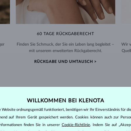
60 TAGE RÜCKGABERECHT
ger
Finden Sie Schmuck, der Sie ein Leben lang begleitet –
Wir 
mit unserem erweiterten Rückgaberecht.
Quell
RÜCKGABE UND UMTAUSCH >
WILLKOMMEN BEI KLENOTA
DIAMANT
SCHMUCK
e Website ordnungsgemäß funktioniert, benötigen wir Ihr Einverständnis für di
den zunächst die grundsätzlichen Parameter bewertet - die sogenannte
ehend auf Ihrem Gerät gespeichert werden. Cookies können auch zur Perso
inen wesentlichen Einfluss auf den Preis eines Diamanten.
nformationen finden Sie in unserer
Cookie-Richtlinie
. Indem Sie auf „Akzept
ten seinen strahlenden Glanz. Der beliebteste Schliff ein Rundschliff, d