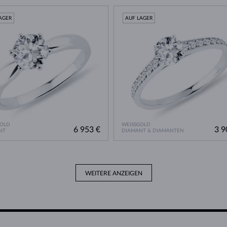
AGER
AUF LAGER
GOLD
WEISSGOLD
6 953 €
3 9
NT
DIAMANT & DIAMANTEN
WEITERE ANZEIGEN