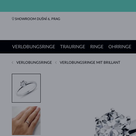
SHOWROOM DUŠNÍ 6, PRAG
VERLOBUNGSRINGE
TRAURINGE
RINGE
OHRRINGE
VERLOBUNGSRINGE
VERLOBUNGSRINGE MIT BRILLANT
Verlobungsringe
Trauringe
Ringe
Ohrringe
Ketten
Armbänder
Perlen
Schmuck
Geschenke
KLENOTA Kollektionen