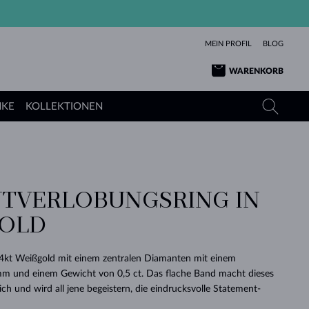
MEIN PROFIL
BLOG
WARENKORB
NKE
KOLLEKTIONEN
GELBGOLD
TANSANITE
TURMALINE
SAPHIRE
TVERLOBUNGSRING IN
ROSÉGOLD
TOPASE
MOLDAVITE
SMARAGDE
OLD
TURMALINE
MINERALKETTEN
MOLDAVITE
ARMBÄNDER
KOLLEKTIONEN
SCHENKEN
RICHTIGEN
ANGEBOT
KLENOTA
SIMPLEN
PERLEN
SCHÖN
LIEBE
MOLDAVITE
PERLEN ANHÄNGER
MINERALIEN
14kt Weißgold mit einem zentralen Diamanten mit einem
BABY-OHRRINGE
WEISSGOLD
HOCHZEITSSCHMUCK
m und einem Gewicht von 0,5 ct. Das flache Band macht dieses
DINGE
h und wird all jene begeistern, die eindrucksvolle Statement-
HOCHZEITSOHRRINGE
GELBGOLD
GELBGOLD
DURCHSEHEN
DURCHSEHEN
DURCHSEHEN
DURCHSEHEN
DURCHSEHEN
DURCHSEHEN
DURCHSEHEN
DURCHSEHEN
DURCHSEHEN