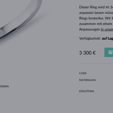
HALO-DESIGN
ORIGINELLE SETS
AMETHYSTE
EINZELOHRRINGE
EDELSTEINE
SÜSSWASSERPERLEN
LÜNETTENFASSUNG
FÜR DIE MUTTER
WEISSGOLD
MORGANITE
TOPASE
RUBINE
GESCHENKIDEEN
Dieser Ring wird im 
GELBGOLD
MAGNETISCHE HALSKETTEN
ROSÉGOLD
anpassen lassen müsse
Rings kostenlos. Wir
ROSÉGOLD
GRAVIERBARER SCHMUCK
zusammen mit einem E
LETNÍ VRSTVENÍ
Anpassungen
in unse
Verfügbarkeit:
auf La
3 300 €
CODE
MATERIALIEN
SSERN
EDELSTEINE