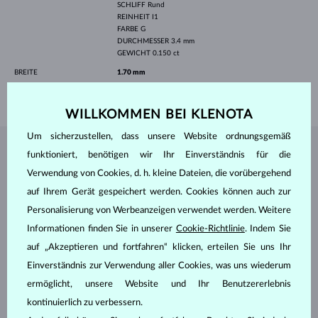
SCHLIFF
Rund
REINHEIT
I1
FARBE
G
DURCHMESSER
3.4 mm
GEWICHT
0.150 ct
BREITE
1.70 mm
GEWICHT
1.75 g
WILLKOMMEN BEI KLENOTA
Um sicherzustellen, dass unsere Website ordnungsgemäß
SCHMUCK AUS DEM
KLENOTA ATELIER
funktioniert, benötigen wir Ihr Einverständnis für die
Verwendung von Cookies, d. h. kleine Dateien, die vorübergehend
auf Ihrem Gerät gespeichert werden. Cookies können auch zur
Personalisierung von Werbeanzeigen verwendet werden. Weitere
Informationen finden Sie in unserer
Cookie-Richtlinie
. Indem Sie
auf „Akzeptieren und fortfahren“ klicken, erteilen Sie uns Ihr
Einverständnis zur Verwendung aller Cookies, was uns wiederum
ermöglicht, unsere Website und Ihr Benutzererlebnis
kontinuierlich zu verbessern.