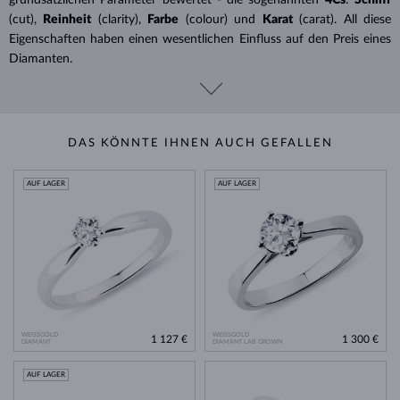
(cut),
Reinheit
(clarity),
Farbe
(colour) und
Karat
(carat). All diese
Eigenschaften haben einen wesentlichen Einfluss auf den Preis eines
Diamanten.
DAS KÖNNTE IHNEN AUCH GEFALLEN
AUF LAGER
AUF LAGER
WEISSGOLD
WEISSGOLD
1 127 €
1 300 €
DIAMANT
DIAMANT LAB GROWN
AUF LAGER