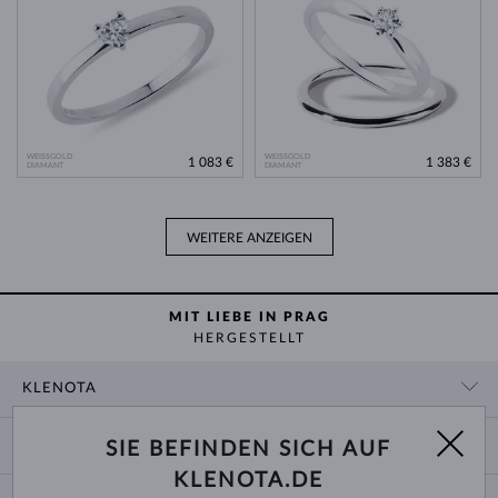
WEISSGOLD
WEISSGOLD
1 083 €
1 383 €
DIAMANT
DIAMANT
WEITERE ANZEIGEN
MIT LIEBE IN PRAG
HERGESTELLT
KLENOTA
KONTAKTINFORMATIONEN
EINKAUF
SIE BEFINDEN SICH AUF
SHOWROOM
KLENOTA.DE
ZAHLUNG UND VERSAND
ÜBER UNS