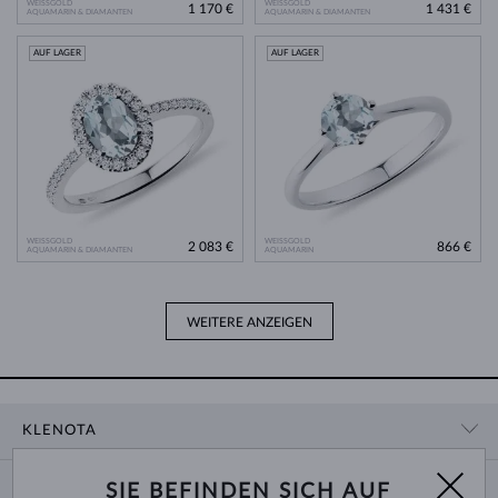
WEISSGOLD
WEISSGOLD
1 170 €
1 431 €
AQUAMARIN & DIAMANTEN
AQUAMARIN & DIAMANTEN
AUF LAGER
AUF LAGER
WEISSGOLD
WEISSGOLD
2 083 €
866 €
AQUAMARIN & DIAMANTEN
AQUAMARIN
WEITERE ANZEIGEN
KLENOTA
KONTAKTINFORMATIONEN
EINKAUF
SIE BEFINDEN SICH AUF