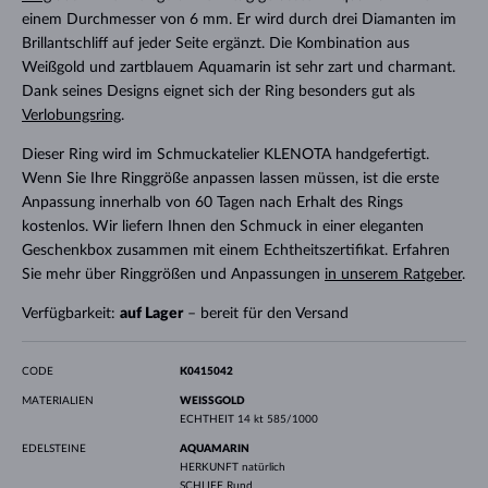
einem Durchmesser von 6 mm. Er wird durch drei Diamanten im
Brillantschliff auf jeder Seite ergänzt. Die Kombination aus
Weißgold und zartblauem Aquamarin ist sehr zart und charmant.
Dank seines Designs eignet sich der Ring besonders gut als
Verlobungsring
.
Dieser Ring wird im Schmuckatelier KLENOTA handgefertigt.
Wenn Sie Ihre Ringgröße anpassen lassen müssen, ist die erste
Anpassung innerhalb von 60 Tagen nach Erhalt des Rings
kostenlos. Wir liefern Ihnen den Schmuck in einer eleganten
Geschenkbox zusammen mit einem Echtheitszertifikat. Erfahren
Sie mehr über Ringgrößen und Anpassungen
in unserem Ratgeber
.
Verfügbarkeit:
auf Lager
– bereit für den Versand
CODE
K0415042
MATERIALIEN
WEISSGOLD
ECHTHEIT
14 kt 585/1000
EDELSTEINE
AQUAMARIN
HERKUNFT
natürlich
SCHLIFF
Rund