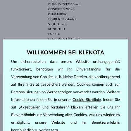
DURCHMESSER
6.0 mm
GEWICHT
0.700 ct
DIAMANTEN
HERKUNFT
natürlich
SCHLIFF
rund
REINHEIT
SI
FARBE
G
DURCHMESSER
1.3 mm
GEWICHT
0.060 ct
WILLKOMMEN BEI KLENOTA
BREITE
1.80 mm
GEWICHT
1.80 g
Um sicherzustellen, dass unsere Website ordnungsgemäß
funktioniert, benötigen wir Ihr Einverständnis für die
Verwendung von Cookies, d. h. kleine Dateien, die vorübergehend
auf Ihrem Gerät gespeichert werden. Cookies können auch zur
SCHMUCK AUS DEM
KLENOTA ATELIER
Personalisierung von Werbeanzeigen verwendet werden. Weitere
Informationen finden Sie in unserer
Cookie-Richtlinie
. Indem Sie
auf „Akzeptieren und fortfahren“ klicken, erteilen Sie uns Ihr
Einverständnis zur Verwendung aller Cookies, was uns wiederum
ermöglicht, unsere Website und Ihr Benutzererlebnis
kontinuierlich zu verbessern.