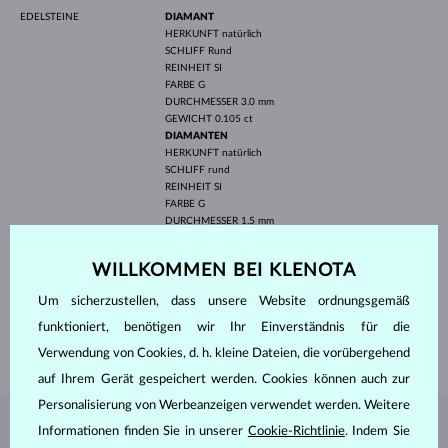
EDELSTEINE
DIAMANT
HERKUNFT
natürlich
SCHLIFF
Rund
REINHEIT
SI
FARBE
G
DURCHMESSER
3.0 mm
GEWICHT
0.105 ct
DIAMANTEN
HERKUNFT
natürlich
SCHLIFF
rund
REINHEIT
SI
FARBE
G
DURCHMESSER
1.5 mm
GEWICHT
0.120 ct
BREITE
7.10 mm
WILLKOMMEN BEI KLENOTA
HÖHE
11.70 mm
Um sicherzustellen, dass unsere Website ordnungsgemäß
LÄNGE
420.00 mm
funktioniert, benötigen wir Ihr Einverständnis für die
GEWICHT
1.65 g
Verwendung von Cookies, d. h. kleine Dateien, die vorübergehend
auf Ihrem Gerät gespeichert werden. Cookies können auch zur
Personalisierung von Werbeanzeigen verwendet werden. Weitere
Informationen finden Sie in unserer
Cookie-Richtlinie
. Indem Sie
SCHMUCK AUS DEM
KLENOTA ATELIER