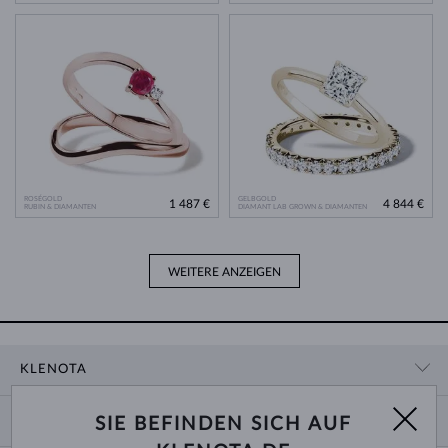
ROSÉGOLD
GELBGOLD
1 487 €
4 844 €
RUBIN & DIAMANTEN
DIAMANT LAB GROWN & DIAMANTEN
WEITERE ANZEIGEN
KLENOTA
KONTAKTINFORMATIONEN
EINKAUF
SIE BEFINDEN SICH AUF
SHOWROOM