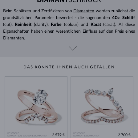
DIAMANT
SCHMUCK
Beim Schätzen und Zertifizieren von
Diamanten
werden zunächst die
grundsätzlichen Parameter bewertet - die sogenannten
4Cs
:
Schliff
(cut),
Reinheit
(clarity),
Farbe
(colour) und
Karat
(carat). All diese
Eigenschaften haben einen wesentlichen Einfluss auf den Preis eines
Diamanten.
DAS KÖNNTE IHNEN AUCH GEFALLEN
ROSÉGOLD
ROSÉGOLD
2 579 €
2 700 €
DIAMANT LAB GROWN & DIAMANTEN
DIAMANT & DIAMANTEN