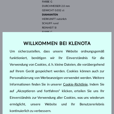
FARBE
G
DURCHMESSER
2.0 mm
GEWICHT
0.032 ct
DIAMANTEN
HERKUNFT
natürlich
SCHLIFF
rund
REINHEIT
SI
FARBE
G
DURCHMESSER
1.5 mm
GEWICHT
0.015 ct
WILLKOMMEN BEI KLENOTA
GEWICHT
2.70 g
Um sicherzustellen, dass unsere Website ordnungsgemäß
funktioniert, benötigen wir Ihr Einverständnis für die
Verwendung von Cookies, d. h. kleine Dateien, die vorübergehend
SCHMUCK AUS DEM
KLENOTA ATELIER
auf Ihrem Gerät gespeichert werden. Cookies können auch zur
Personalisierung von Werbeanzeigen verwendet werden. Weitere
Informationen finden Sie in unserer
Cookie-Richtlinie
. Indem Sie
auf „Akzeptieren und fortfahren“ klicken, erteilen Sie uns Ihr
Einverständnis zur Verwendung aller Cookies, was uns wiederum
ermöglicht, unsere Website und Ihr Benutzererlebnis
kontinuierlich zu verbessern.