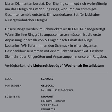
klaren Diamanten besetzt. Der Ehering schmiegt sich wellenförmig
um das Design des Verlobungsrings, wodurch ein stimmiges
Gesamtensemble entsteht. Ein wunderbares Set für Liebhaber
außergewöhnlicher Designs.
Unsere Ringe werden im Schmuckatelier KLENOTA handgefertigt.
Wenn Sie Ihre Ringgröße anpassen lassen müssen, ist die erste
Anpassung innerhalb von 60 Tagen nach Erhalt des Rings
kostenlos. Wir liefern Ihnen den Schmuck in einer eleganten
Geschenkbox zusammen mit einem Echtheitszertifikat. Erfahren
Sie mehr über Ringgrößen und Anpassungen
in unserem Ratgeber
.
Verfügbarkeit:
die Lieferzeit beträgt 4 Wochen ab Bestelldatum
CODE
S0770013
MATERIALIEN
GELBGOLD
ECHTHEIT
14 kt 585/1000
EDELSTEINE
DIAMANT
HERKUNFT
natürlich
SCHLIFF
Rund
REINHEIT
SI