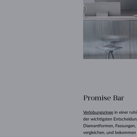
Promise Bar
Verlobungsringe
in einer ruh
der wichtigsten Entscheidun
Diamantformen, Fassungen, 
vergleichen, und bekommen 