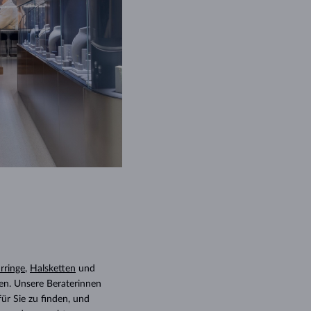
WEISSGOLD
ROSÉGOLD
WEISSGOLD
DURCHSEHEN
rringe
,
Halsketten
und
en. Unsere Beraterinnen
ür Sie zu finden, und