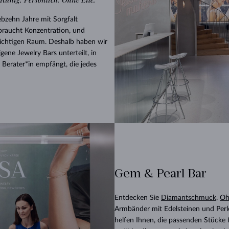
HALO-DESIGN
ORIGINELLE SETS
AMETHYSTE
EINZELOHRRINGE
EDELSTEINE
SÜSSWASSERPERLEN
LÜNETTENFASSUNG
FÜR DIE MUTTER
WEISSGOLD
MORGANITE
TOPASE
RUBINE
GESCHENKIDEEN
ebzehn Jahre mit Sorgfalt
GELBGOLD
MAGNETISCHE HALSKETTEN
ROSÉGOLD
braucht Konzentration, und
ROSÉGOLD
GRAVIERBARER SCHMUCK
richtigen Raum. Deshalb haben wir
ene Jewelry Bars unterteilt, in
LETNÍ VRSTVENÍ
e Berater*in empfängt, die jedes
Gem & Pearl Bar
Entdecken Sie
Diamantschmuck
,
Oh
Armbänder mit Edelsteinen und Perl
helfen Ihnen, die passenden Stücke f