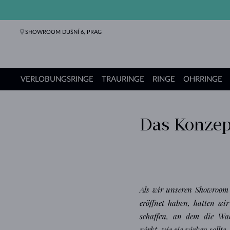
SHOWROOM DUŠNÍ 6, PRAG
VERLOBUNGSRINGE
TRAURINGE
RINGE
OHRRINGE
Verlobungsringe
Trauringe
Ringe
Ohrringe
Ketten
Armbänder
Perlen
Schmuck
Geschenke
KLENOTA Kollektionen
Das Konzep
Als wir unseren Showroom 
eröffnet haben, hatten wir
schaffen, an dem die Wa
wirkt, wie sie wirken sollte