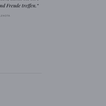
nd Freude treffen.“
KLENOTA