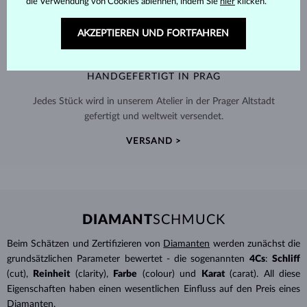
die Verwendung von Cookies ablehnen, indem Sie
hier
klicken.
AKZEPTIEREN UND FORTFAHREN
HANDGEFERTIGT IN PRAG
Jedes Stück wird in unserem Atelier in der Prager Altstadt
gefertigt und weltweit versendet.
VERSAND >
DIAMANT
SCHMUCK
Beim Schätzen und Zertifizieren von
Diamanten
werden zunächst die
grundsätzlichen Parameter bewertet - die sogenannten
4Cs
:
Schliff
(cut),
Reinheit
(clarity),
Farbe
(colour) und
Karat
(carat). All diese
Eigenschaften haben einen wesentlichen Einfluss auf den Preis eines
Diamanten.