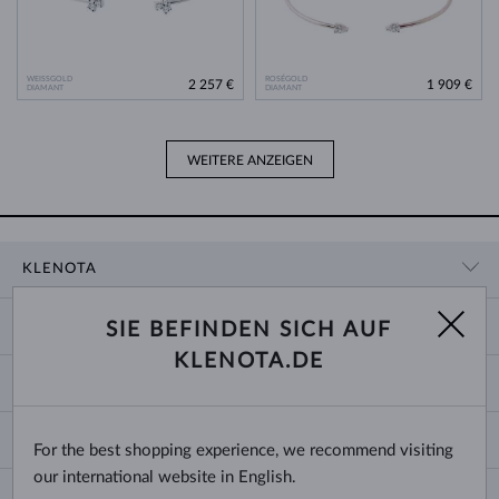
WEISSGOLD
ROSÉGOLD
2 257 €
1 909 €
DIAMANT
DIAMANT
WEITERE ANZEIGEN
KLENOTA
KONTAKTINFORMATIONEN
EINKAUF
SIE BEFINDEN SICH AUF
SHOWROOM
KLENOTA.DE
ZAHLUNG UND VERSAND
ÜBER UNS
SCHMUCK
RÜCKGABE UND UMTAUSCH
PRESSE
RINGGRÖSSEN UND ANPASSUNGEN
REKLAMATION
IMPRESSUM
CHANGE COUNTRY
For the best shopping experience, we recommend visiting
KETTENGRÖSSEN UND -ARTEN
TRAURINGE AUSWÄHLEN
BLOG
our international website in English.
ARMBANDGRÖSSEN
ECHTHEITSZERTIFIKATE
Deutschland & Österreich
NEWSLETTER