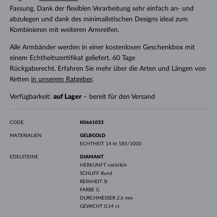
Fassung. Dank der flexiblen Verarbeitung sehr einfach an- und
abzulegen und dank des minimalistischen Designs ideal zum
Kombinieren mit weiteren Armreifen.
Alle Armbänder werden in einer kostenlosen Geschenkbox mit
einem Echtheitszertifikat geliefert. 60 Tage
Rückgaberecht. Erfahren Sie mehr über die Arten und Längen von
Ketten
in unserem Ratgeber
.
Verfügbarkeit:
auf Lager
– bereit für den Versand
CODE
K0661033
MATERIALIEN
GELBGOLD
ECHTHEIT
14 kt 585/1000
EDELSTEINE
DIAMANT
HERKUNFT
natürlich
SCHLIFF
Rund
REINHEIT
SI
FARBE
G
DURCHMESSER
2.6 mm
GEWICHT
0.14 ct