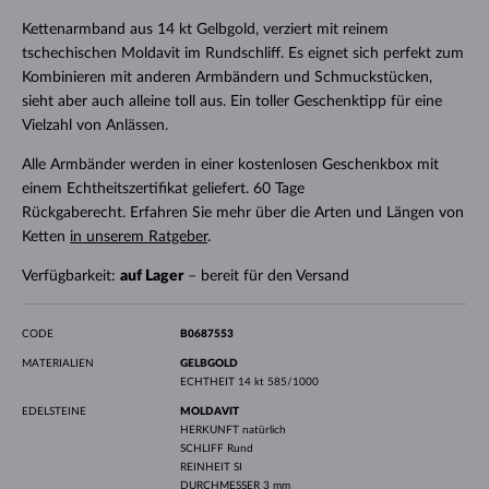
Kettenarmband aus 14 kt Gelbgold, verziert mit reinem
tschechischen Moldavit im Rundschliff. Es eignet sich perfekt zum
Kombinieren mit anderen Armbändern und Schmuckstücken,
sieht aber auch alleine toll aus. Ein toller Geschenktipp für eine
Vielzahl von Anlässen.
Alle Armbänder werden in einer kostenlosen Geschenkbox mit
einem Echtheitszertifikat geliefert. 60 Tage
Rückgaberecht. Erfahren Sie mehr über die Arten und Längen von
Ketten
in unserem Ratgeber
.
Verfügbarkeit:
auf Lager
– bereit für den Versand
CODE
B0687553
MATERIALIEN
GELBGOLD
ECHTHEIT
14 kt 585/1000
EDELSTEINE
MOLDAVIT
HERKUNFT
natürlich
SCHLIFF
Rund
REINHEIT
SI
DURCHMESSER
3 mm