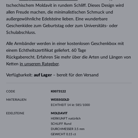
tschechischem Moldavit in rundem Schliff. Dieses Design wird
allen Freude machen, die minimalistischen Schmuck und
außergewöhnliche Edelsteine lieben. Eine wunderbare
Geschenkidee zum Geburtstag oder zum Universitäts- oder
Schulabschluss.
Alle Armbänder werden in einer kostenlosen Geschenkbox mit
einem Echtheitszertifikat geliefert. 60 Tage
Rückgaberecht. Erfahren Sie mehr über die Arten und Längen von
Ketten
in unserem Ratgeber
.
Verfügbarkeit:
auf Lager
– bereit für den Versand
CODE
K0073122
MATERIALIEN
WEISSGOLD
ECHTHEIT
14 kt 585/1000
EDELSTEINE
MOLDAVIT
HERKUNFT
natürlich
SCHLIFF
Rund
DURCHMESSER
3.5 mm
GEWICHT
0.15 ct