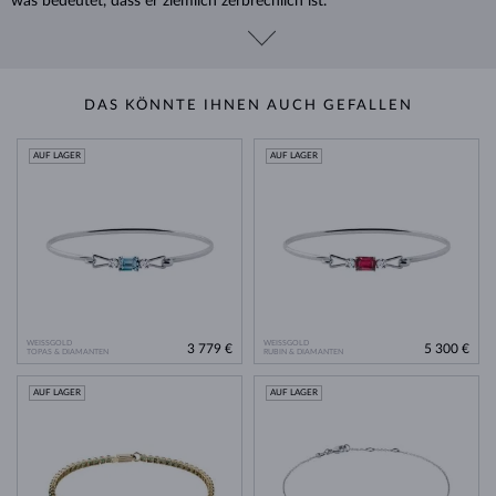
was bedeutet, dass er ziemlich zerbrechlich ist.
DAS KÖNNTE IHNEN AUCH GEFALLEN
AUF LAGER
AUF LAGER
WEISSGOLD
WEISSGOLD
3 779 €
5 300 €
TOPAS & DIAMANTEN
RUBIN & DIAMANTEN
AUF LAGER
AUF LAGER