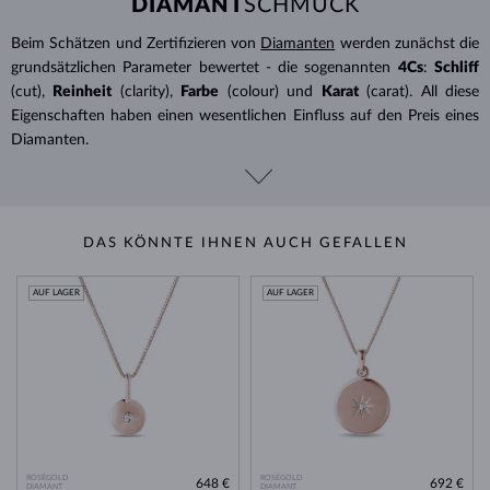
DIAMANT
SCHMUCK
Beim Schätzen und Zertifizieren von
Diamanten
werden zunächst die
grundsätzlichen Parameter bewertet - die sogenannten
4Cs
:
Schliff
(cut),
Reinheit
(clarity),
Farbe
(colour) und
Karat
(carat). All diese
Eigenschaften haben einen wesentlichen Einfluss auf den Preis eines
Diamanten.
DAS KÖNNTE IHNEN AUCH GEFALLEN
AUF LAGER
AUF LAGER
ROSÉGOLD
ROSÉGOLD
648 €
692 €
DIAMANT
DIAMANT