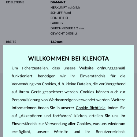
EDELSTEINE
DIAMANT
HERKUNFT
natürlich
SCHLIFF
Rund
REINHEIT
SI
FARBE
G
DURCHMESSER
1.2 mm
GEWICHT
0.008 ct
BREITE
12.0 mm
LÄNGE
420.00 mm
WILLKOMMEN BEI KLENOTA
GEWICHT
2.0 g
Um sicherzustellen, dass unsere Website ordnungsgemäß
funktioniert, benötigen wir Ihr Einverständnis für die
Verwendung von Cookies, d. h. kleine Dateien, die vorübergehend
SCHMUCK AUS DEM
KLENOTA ATELIER
auf Ihrem Gerät gespeichert werden. Cookies können auch zur
Personalisierung von Werbeanzeigen verwendet werden. Weitere
Informationen finden Sie in unserer
Cookie-Richtlinie
. Indem Sie
auf „Akzeptieren und fortfahren“ klicken, erteilen Sie uns Ihr
Einverständnis zur Verwendung aller Cookies, was uns wiederum
ermöglicht, unsere Website und Ihr Benutzererlebnis